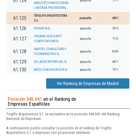
61.124
pequeña
7111
ARQUITECTURA SOCIEDAD
LIMITADA PROFESIONAL.
TRIGLIFO ARQUITECTURA
61.125
pequeña
6811
S.L.
61.126
SYGNATIA SL.
pequeña
5915
DYNAMIC & SECURITY
61.127
pequeña
7112
COMPUTATIONS SL
SABYTEL CONSULTORES Y
61.128
pequeña
8559
TELEMARKETING SL.
61.129
SELLADOS RPVERTICAL SL.
pequeña
6811
61.130
MEED COMUNICACION SL
pequeña
7311
Ver Ranking de Empresas de Madrid
Posición 346.641
en el Ranking de
Empresas Españolas
Triglifo Arquitectura S.l. se encuentra en la posición 346.641 del Ranking
Nacional de Empresas.
A continuación podrá consultar la posición en el ranking de Triglifo
Arquitectura S.l. y empresas con posiciones similares: