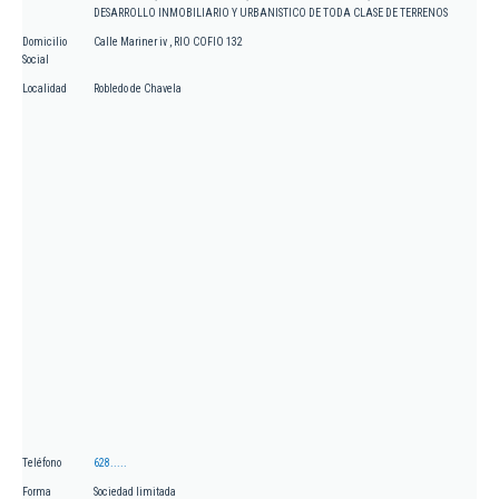
DESARROLLO INMOBILIARIO Y URBANISTICO DE TODA CLASE DE TERRENOS
Domicilio
Calle Mariner iv , RIO COFIO 132
Social
Localidad
Robledo de Chavela
Teléfono
628.....
Forma
Sociedad limitada