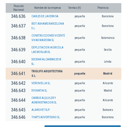
Posición
Nombre de la empresa
Ventas (€)
Provincia
Nacional
346.636
CARLES DE LAVERN SA
pequeña
Barcelona
BEIT ASHAMS BARCELONA
346.637
pequeña
Barcelona
S.L.
CONSTRUCCIONES VICENTE
346.638
pequeña
Salamanca
VIVAS MADEIRA SL
EXPLOTACION AGRICOLA
346.639
pequeña
Sevilla
LAS MONJAS SL
SISCBAR ALCARRAS 2018
346.640
pequeña
Lérida
SL.
TRIGLIFO ARQUITECTURA
346.641
pequeña
Madrid
S.L.
346.642
VERONIELLA SL.
pequeña
Alicante
346.643
SYGNATIA SL.
pequeña
Madrid
CARRUS ALQUILER Y
346.644
pequeña
Alicante
ADMINISTRACION SL
346.645
ALAROVET SLP.
pequeña
Baleares
346.646
THAT'S ADVERTISING SL.
pequeña
Barcelona