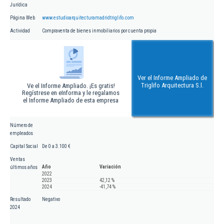
Jurídica
Página Web
www.estudioarquitecturamadridtriglifo.com
Actividad
Compraventa de bienes inmobiliarios por cuenta propia
Ver el Informe Ampliado de
Triglifo Arquitectura S.l.
Ve el Informe Ampliado. ¡Es gratis!
Regístrese en eInforma y le regalamos
el Informe Ampliado de esta empresa
Número de
empleados
Capital Social
De 0 a 3.100 €
Ventas
Año
Variación
últimos años
2022
2023
42,12 %
2024
-41,74 %
Resultado
Negativo
2024