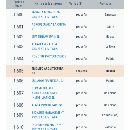
Posición
Nombre de la empresa
Ventas (€)
Provincia
Sector
SAGASTA MIRAVETE 32
1.600
pequeña
Zaragoza
SOCIEDAD LIMITADA.
AGROPECUARIA LA CHINA
1.601
pequeña
Cádiz
SL.
1.602
SEPTENNIUM SPAIN SL
pequeña
Málaga
ALKATEAREN ETXEA
1.603
pequeña
La Rioja
SOCIEDAD LIMITADA.
NOVOTUR PROYECTOS 2005
1.604
pequeña
Madrid
SL
TRIGLIFO ARQUITECTURA
1.605
pequeña
Madrid
S.L.
1.606
SELLADOS RPVERTICAL SL.
pequeña
Madrid
GERARD DUELO &
1.607
ASOCIADOS BROKERS
pequeña
Barcelona
INMOBILIARIOS SL
1.608
ATARA INMOBILIARIOS SL.
pequeña
Barcelona
BR7 ASSET MANAGEMENT,
1.609
pequeña
Palmas (las)
SOCIEDAD LIMITADA.
INDESURA INVERSIONES
1.610
pequeña
Valencia
SOCIEDAD LIMITADA.