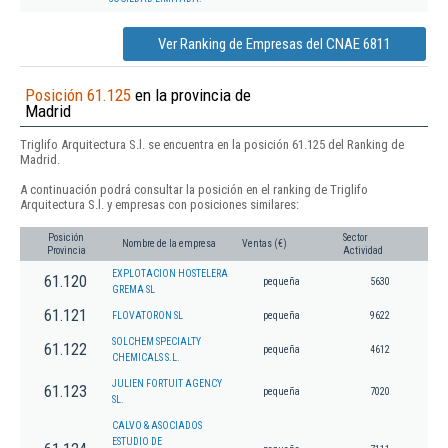
Ver Ranking de Empresas del CNAE 6811
Posición 61.125
en la provincia de
Madrid
Triglifo Arquitectura S.l. se encuentra en la posición 61.125 del Ranking de
Madrid.
A continuación podrá consultar la posición en el ranking de Triglifo
Arquitectura S.l. y empresas con posiciones similares:
Posición
Sector
Nombre de la empresa
Ventas (€)
Provincia
Actividad
EXPLOTACION HOSTELERA
61.120
pequeña
5630
GREMA SL
61.121
FLOVATORON SL
pequeña
9622
SOLCHEM SPECIALTY
61.122
pequeña
4612
CHEMICALS S.L.
JULIEN FORTUIT AGENCY
61.123
pequeña
7020
SL.
CALVO & ASOCIADOS
ESTUDIO DE