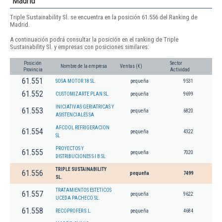
Madrid
Triple Sustainability Sl. se encuentra en la posición 61.556 del Ranking de
Madrid.
A continuación podrá consultar la posición en el ranking de Triple
Sustainability Sl. y empresas con posiciones similares:
Posición
Sector
Nombre de la empresa
Ventas (€)
Provincia
Actividad
61.551
SOSA MOTOR 18 SL.
pequeña
9531
61.552
CUSTOMIZARTE PLAN SL.
pequeña
9699
INICIATIVAS GERIATRICAS Y
61.553
pequeña
6820
ASISTENCIALES SA
AFCOOL REFRIGERACION
61.554
pequeña
4322
SL
PROYECTOS Y
61.555
pequeña
7020
DISTRIBUCIONES S I B SL
TRIPLE SUSTAINABILITY
61.556
pequeña
7499
SL.
TRATAMIENTOS ESTETICOS
61.557
pequeña
9622
UCEDA PACHECO SL.
61.558
RECOPROFER S.L.
pequeña
4684