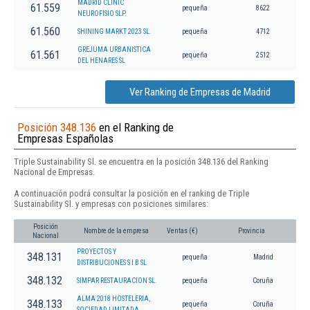
MADRID CLINIC
61.559
pequeña
8622
NEUROFISIO SLP.
61.560
SHINING MARKT 2023 SL.
pequeña
4712
GREJUMA URBANISTICA
61.561
pequeña
2512
DEL HENARES SL
Ver Ranking de Empresas de Madrid
Posición 348.136
en el Ranking de
Empresas Españolas
Triple Sustainability Sl. se encuentra en la posición 348.136 del Ranking
Nacional de Empresas.
A continuación podrá consultar la posición en el ranking de Triple
Sustainability Sl. y empresas con posiciones similares:
Posición
Nombre de la empresa
Ventas (€)
Provincia
Nacional
PROYECTOS Y
348.131
pequeña
Madrid
DISTRIBUCIONES S I B SL
348.132
SIMPAR RESTAURACION SL.
pequeña
Coruña
ALMA 2018 HOSTELERIA,
348.133
pequeña
Coruña
SOCIEDAD LIMITADA.