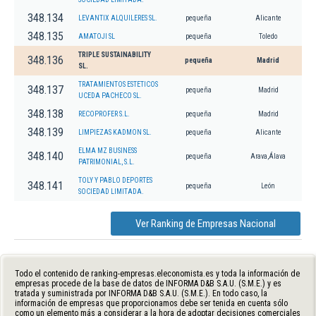
348.134
LEVANTIX ALQUILERES SL.
pequeña
Alicante
348.135
AMATOJI SL
pequeña
Toledo
TRIPLE SUSTAINABILITY
348.136
pequeña
Madrid
SL.
TRATAMIENTOS ESTETICOS
348.137
pequeña
Madrid
UCEDA PACHECO SL.
348.138
RECOPROFER S.L.
pequeña
Madrid
348.139
LIMPIEZAS KADMON SL.
pequeña
Alicante
ELMA MZ BUSINESS
348.140
pequeña
Arava,Álava
PATRIMONIAL, S.L.
TOLY Y PABLO DEPORTES
348.141
pequeña
León
SOCIEDAD LIMITADA.
Ver Ranking de Empresas Nacional
Todo el contenido de ranking-empresas.eleconomista.es y toda la información de
empresas procede de la base de datos de INFORMA D&B S.A.U. (S.M.E.) y es
tratada y suministrada por INFORMA D&B S.A.U. (S.M.E.). En todo caso, la
información de empresas que proporcionamos debe ser tenida en cuenta sólo
como un elemento más a considerar a la hora de adoptar decisiones comerciales