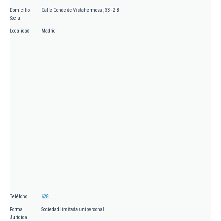
Domicilio
Calle Conde de Vistahermosa , 33 - 2 B
Social
Localidad
Madrid
Teléfono
628.....
Forma
Sociedad limitada unipersonal
Jurídica