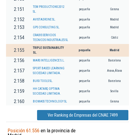
TEM PRODUCTIONS 2012
2.151
pequeña
Gerona
SL.
2.152
AVISTADRONE SL.
pequeña
Madrid
2.153
GPS CONSULTING SL.
pequeña
Madrid
CRABIS SERVICIOS
2.154
pequeña
Cádiz
TECNICOS INDUSTRIALES SL
TRIPLE SUSTAINABILITY
2.155
pequeña
Madrid
SL.
2.156
MARS INTELLIGENCE S.L.
pequeña
Barcelona
SPORT BASED LEARNING
2.157
pequeña
Arava,Álava
SOCIEDAD LIMITADA.
2.158
BUISI TOOLS SL.
pequeña
Barcelona
HH CATARQ OPTIMA
2.159
pequeña
Sevilla
SOCIEDAD LIMITADA.
2.160
BIOMASS TECHNOLOGY SL
pequeña
Gerona
Ver Ranking de Empresas del CNAE 7499
Posición 61.556
en la provincia de