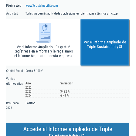
Página Web
www.3sustainability.com
Actividad
Todas las demás actividades profesionales, científicas y técnicas n.c.o.p.
Ver el Informe Ampliado de
Triple Sustainability Sl.
Ve el Informe Ampliado. ¡Es gratis!
Regístrese en eInforma y le regalamos
el Informe Ampliado de esta empresa
Capital Social
De 0 a 3.100 €
Ventas
Año
Variación
últimos años
2022
2023
34,92 %
2024
-9,41 %
Resultado
Positivo
2024
Accede al Informe ampliado de Triple