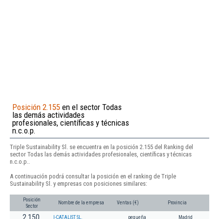
Posición 2.155
en el sector Todas
las demás actividades
profesionales, científicas y técnicas
n.c.o.p.
Triple Sustainability Sl. se encuentra en la posición 2.155 del Ranking del
sector Todas las demás actividades profesionales, científicas y técnicas
n.c.o.p..
A continuación podrá consultar la posición en el ranking de Triple
Sustainability Sl. y empresas con posiciones similares:
Posición
Nombre de la empresa
Ventas (€)
Provincia
Sector
2.150
I-CATALIST SL.
pequeña
Madrid