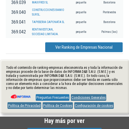
369.039
MAXIFRED SL
pequeña
Barcelona
CONSTRUCCIONES BAMIO
369.040
pequeña
Pontevedra
SUR SL.
369.041
TAPISSERIA CAPONATA SL
pequeña
Barcelona
RENTINVESTCAN,
369.042
pequeña
Palmas (las)
SOCIEDAD LIMITADA.
Ver Ranking de Empresas Nacional
Todo el contenido de ranking-empresas.eleconomista.es y toda la información de
empresas procede de la base de datos de INFORMA D&B S.A.U. (S.M.E.) y es
tratada y suministrada por INFORMA D&B S.A.U. (S.M.E.). En todo caso, la
información de empresas que proporcionamos debe ser tenida en cuenta sólo
como un elemento más a considerar a la hora de adoptar decisiones comerciales
y no debe por tanto determinar las mismas.
Preguntas Frecuentes
Condiciones Generales
Política de Privacidad
Política de Cookies
Configuración de cookies
Hay más por ver