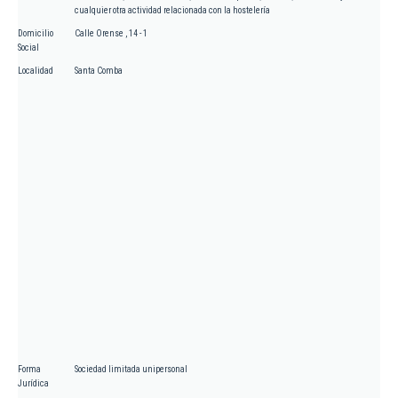
cualquier otra actividad relacionada con la hostelería
Domicilio
Calle Orense , 14 - 1
Social
Localidad
Santa Comba
Forma
Sociedad limitada unipersonal
Jurídica