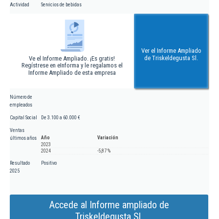
Actividad
Servicios de bebidas
Ver el Informe Ampliado
de Triskeldegusta Sl.
Ve el Informe Ampliado. ¡Es gratis!
Regístrese en eInforma y le regalamos el
Informe Ampliado de esta empresa
Número de
empleados
Capital Social
De 3.100 a 60.000 €
Ventas
Año
Variación
últimos años
2023
2024
-5,87 %
Resultado
Positivo
2025
Accede al Informe ampliado de
Triskeldegusta Sl.