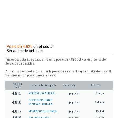
Posición 4.820
en el sector
Servicios de bebidas
Triskeldegusta Sl. se encuentra en la posición 4.820 del Ranking del sector
Servicios de bebidas.
A continuación podrá consultar la posición en el ranking de Triskeldegusta Sl.
y empresas con posiciones similares:
Posición
Nombre de la empresa
Ventas (€)
Provincia
Sector
4.815
PORTOVELLO AURIA SL.
pequeña
Orense
GESCOPROPIEDADES
4.816
pequeña
Valencia
SOCIEDAD LIMITADA.
4.817
MORDISCO SOLUTIONS SL.
pequeña
Madrid