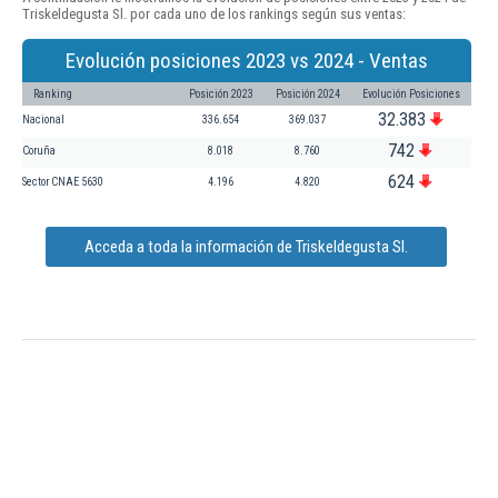
Triskeldegusta Sl. por cada uno de los rankings según sus ventas:
Evolución posiciones 2023 vs 2024 - Ventas
Ranking
Posición 2023
Posición 2024
Evolución Posiciones
32.383
Nacional
336.654
369.037
742
Coruña
8.018
8.760
624
Sector CNAE 5630
4.196
4.820
Acceda a toda la información de Triskeldegusta Sl.