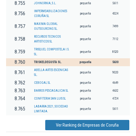
8.755
JOHNORNIA, S.L.
pequeña
5611
IMPERMEABILIZACIONES
8.756
pequeña
4324
CORUÑA SL
MAXIMA GLOBAL
8.757
pequeña
7499
OUTSOURCING SL.
RECURSOS TECNICOS
8.758
pequeña
7112
ARTISTICOS SL
TRISQUEL COMPOSTELA I.S.
8.759
pequeña
8520
SL.
8.760
TRISKELDEGUSTA SL.
pequeña
5630
ABELLA ARTES ESCENICAS
8.761
pequeña
9020
SL.
8.762
CEBOGAL SL
pequeña
4649
8.763
BARROS PESCAGALICIA SL
pequeña
4632
8.764
CONFITERIA SAN LUIS SL
pequeña
4724
LABARRA 2021, SOCIEDAD
8.765
pequeña
5611
LIMITADA.
Ver Ranking de Empresas de Coruña