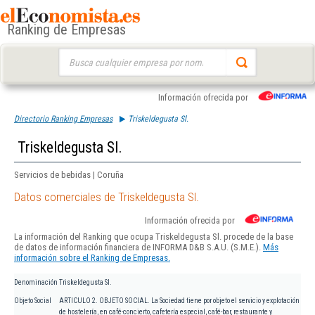
Ranking de Empresas
Buscar:
Información ofrecida por
Directorio Ranking Empresas
Triskeldegusta Sl.
Triskeldegusta Sl.
Servicios de bebidas | Coruña
Datos comerciales de Triskeldegusta Sl.
Información ofrecida por
La información del Ranking que ocupa Triskeldegusta Sl. procede de la base
de datos de información financiera de INFORMA D&B S.A.U. (S.M.E.).
Más
información sobre el Ranking de Empresas.
Denominación
Triskeldegusta Sl.
Objeto Social
ARTICULO 2. OBJETO SOCIAL. La Sociedad tiene por objeto el servicio y explotación
de hostelería, en café-concierto, cafetería especial, café-bar, restaurante y