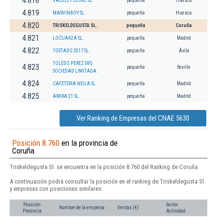
4.818
VALDES Y ELORZ SL.
pequeña
Huesca
4.819
MARVINBOY SL.
pequeña
Huesca
4.820
TRISKELDEGUSTA SL.
pequeña
Coruña
4.821
LOCUARZA SL.
pequeña
Madrid
4.822
TOSTADO 2017 SL.
pequeña
Ávila
TOLEDO PEREZ SVQ
4.823
pequeña
Sevilla
SOCIEDAD LIMITADA.
4.824
CAFETERIA NEILA SL.
pequeña
Madrid
4.825
AMIRA 21 SL.
pequeña
Madrid
Ver Ranking de Empresas del CNAE 5630
Posición 8.760
en la provincia de
Coruña
Triskeldegusta Sl. se encuentra en la posición 8.760 del Ranking de Coruña.
A continuación podrá consultar la posición en el ranking de Triskeldegusta Sl.
y empresas con posiciones similares:
Posición
Sector
Nombre de la empresa
Ventas (€)
Provincia
Actividad