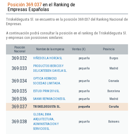
Posición 369.037
en el Ranking de
Empresas Españolas
Triskeldegusta Sl. se encuentra en la posición 369.037 del Ranking Nacional de
Empresas.
A continuación podrá consultar la posición en el ranking de Triskeldegusta Sl.
y empresas con posiciones similares:
Posición
Nombre de la empresa
Ventas (€)
Provincia
Nacional
369.032
VIÑEDOS LA HORCA SL
pequeña
Burgos
PRODUCTOS IBERICOS Y
369.033
pequeña
Madrid
DELICATESSEN GAVELA SL.
OPTICA HERMOSO
369.034
pequeña
Granada
SOCIEDAD LIMITADA.
369.035
ESTUDI PRIM 2016 SL.
pequeña
Barcelona
369.036
SANMI REPARACIONES SL
pequeña
Madrid
369.037
TRISKELDEGUSTA SL.
pequeña
Coruña
GLOBAL BMA
ARQUITECTURA,
369.038
pequeña
Baleares
ADMINISTRACION Y
SERVICIOS SL.