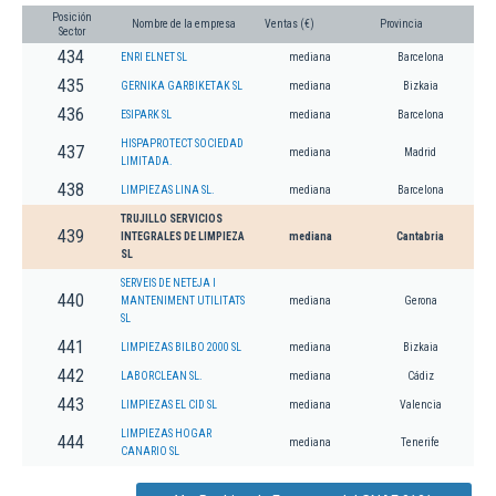
Posición
Nombre de la empresa
Ventas (€)
Provincia
Sector
434
ENRI ELNET SL
mediana
Barcelona
435
GERNIKA GARBIKETAK SL
mediana
Bizkaia
436
ESIPARK SL
mediana
Barcelona
HISPAPROTECT SOCIEDAD
437
mediana
Madrid
LIMITADA.
438
LIMPIEZAS LINA SL.
mediana
Barcelona
TRUJILLO SERVICIOS
439
INTEGRALES DE LIMPIEZA
mediana
Cantabria
SL
SERVEIS DE NETEJA I
440
MANTENIMENT UTILITATS
mediana
Gerona
SL
441
LIMPIEZAS BILBO 2000 SL
mediana
Bizkaia
442
LABORCLEAN SL.
mediana
Cádiz
443
LIMPIEZAS EL CID SL
mediana
Valencia
LIMPIEZAS HOGAR
444
mediana
Tenerife
CANARIO SL