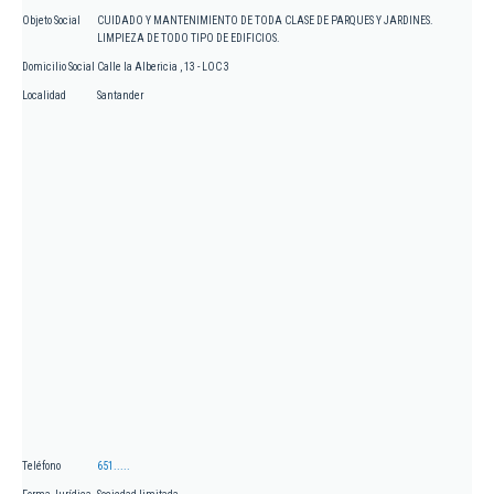
Objeto Social
CUIDADO Y MANTENIMIENTO DE TODA CLASE DE PARQUES Y JARDINES.
LIMPIEZA DE TODO TIPO DE EDIFICIOS.
Domicilio Social
Calle la Albericia , 13 - LOC 3
Localidad
Santander
Teléfono
651.....