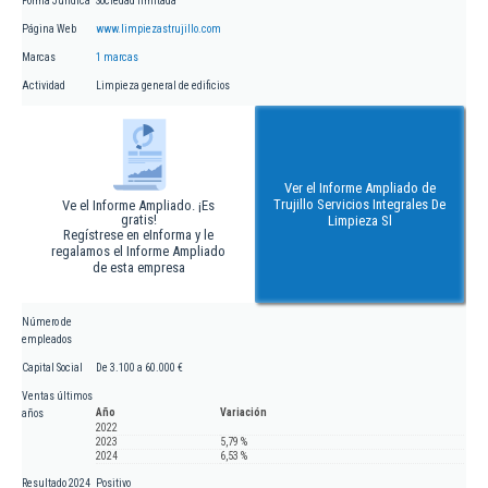
Forma Jurídica
Sociedad limitada
Página Web
www.limpiezastrujillo.com
Marcas
1 marcas
Actividad
Limpieza general de edificios
Ver el Informe Ampliado de
Trujillo Servicios Integrales De
Ve el Informe Ampliado. ¡Es
gratis!
Limpieza Sl
Regístrese en eInforma y le
regalamos el Informe Ampliado
de esta empresa
Número de
empleados
Capital Social
De 3.100 a 60.000 €
Ventas últimos
Año
Variación
años
2022
2023
5,79 %
2024
6,53 %
Resultado 2024
Positivo