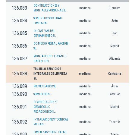
CONSTRUCCIONES Y
136.083
mediana
Gipuzkoa
MONTAJES FORTUNA S.L.
SERDINEUX SOCIEDAD
136.084
mediana
Jaén
LIMITADA
INICIATIVAS DEL
136.085
mediana
León
CERRAMIENTO SL
DO MEIGO RESTAURACION
136.086
mediana
Madrid
SL.
MONTAJES DEL LEVANTE
136.087
mediana
Alicante
GALLEGO SL.
TRUJILLO SERVICIOS
136.088
INTEGRALES DE LIMPIEZA
mediana
Cantabria
SL
136.089
PREVENLABOR SL
mediana
Ávila
136.090
SUMELECO SL
mediana
Castellon
INVESTIGACION Y
136.091
DESARROLLO
mediana
Madrid
PEDAGOGICO SL.
INSTALACIONES TECNICAS
136.092
mediana
Tenerife
MEGA SL.
LIMPIEZAS Y CONTRATAS
136.093
mediana
Toledo