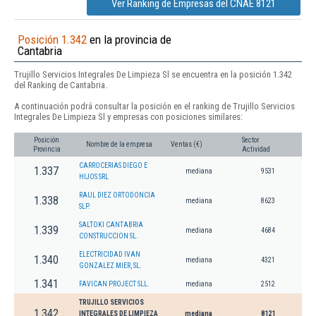
Ver Ranking de Empresas del CNAE 8121
Posición 1.342
en la provincia de
Cantabria
Trujillo Servicios Integrales De Limpieza Sl se encuentra en la posición 1.342
del Ranking de Cantabria.
A continuación podrá consultar la posición en el ranking de Trujillo Servicios
Integrales De Limpieza Sl y empresas con posiciones similares:
Posición
Sector
Nombre de la empresa
Ventas (€)
Provincia
Actividad
CARROCERIAS DIEGO E
1.337
mediana
9531
HIJOS SRL
RAUL DIEZ ORTODONCIA
1.338
mediana
8623
SLP.
SALTOKI CANTABRIA
1.339
mediana
4684
CONSTRUCCION SL.
ELECTRICIDAD IVAN
1.340
mediana
4321
GONZALEZ MIER, SL.
1.341
FAVICAN PROJECT SLL.
mediana
2512
TRUJILLO SERVICIOS
1.342
INTEGRALES DE LIMPIEZA
mediana
8121