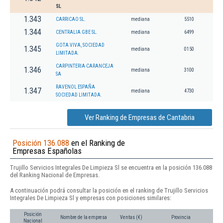
SL
1.343
CARRICAO SL.
mediana
5510
1.344
CENTRALIA GBE SL.
mediana
6499
GOTA VIVA, SOCIEDAD
1.345
mediana
0150
LIMITADA.
CARPINTERIA CARANCEJA
1.346
mediana
3100
SA
RAVENOL ESPAÑA
1.347
mediana
4730
SOCIEDAD LIMITADA.
Ver Ranking de Empresas de Cantabria
Posición 136.088
en el Ranking de
Empresas Españolas
Trujillo Servicios Integrales De Limpieza Sl se encuentra en la posición 136.088
del Ranking Nacional de Empresas.
A continuación podrá consultar la posición en el ranking de Trujillo Servicios
Integrales De Limpieza Sl y empresas con posiciones similares:
Posición
Nombre de la empresa
Ventas (€)
Provincia
Nacional