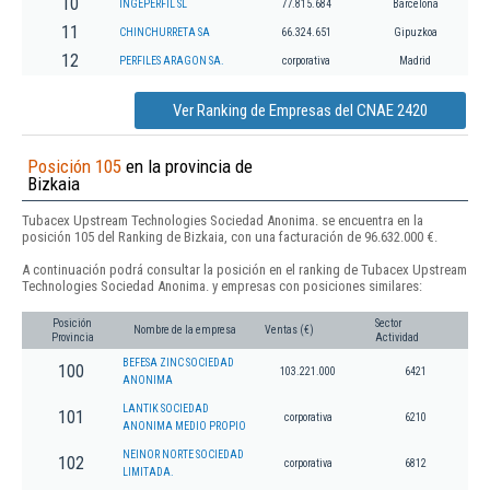
10
INGEPERFIL SL
77.815.684
Barcelona
11
CHINCHURRETA SA
66.324.651
Gipuzkoa
12
PERFILES ARAGON SA.
corporativa
Madrid
Ver Ranking de Empresas del CNAE 2420
Posición 105
en la provincia de
Bizkaia
Tubacex Upstream Technologies Sociedad Anonima. se encuentra en la
posición 105 del Ranking de Bizkaia, con una facturación de 96.632.000 €.
A continuación podrá consultar la posición en el ranking de Tubacex Upstream
Technologies Sociedad Anonima. y empresas con posiciones similares:
Posición
Sector
Nombre de la empresa
Ventas (€)
Provincia
Actividad
BEFESA ZINC SOCIEDAD
100
103.221.000
6421
ANONIMA
LANTIK SOCIEDAD
101
corporativa
6210
ANONIMA MEDIO PROPIO
NEINOR NORTE SOCIEDAD
102
corporativa
6812
LIMITADA.