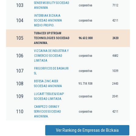
SENER MOBILITY SOCIEDAD
103
corporativa
7112
ANONIMA
INTERBIAK BIZKAIA
104
SOCIEDAD ANONIMA
corporativa
4211
MEDIO PROPIO.
TUBACEX UPSTREAM
105
TECHNOLOGIES SOCIEDAD
96.632.000
2420
ANONIMA.
VIZCAINA DE INDUSTRIA Y
106
COMERCIO SOCIEDAD
corporativa
4682
LIMITADA
FRIGORIFICOS DE BASAURI
107
corporativa
1039
SL
BEFESA ZINC ASER
108
95.718.938
2443
SOCIEDAD ANONIMA
LUCART TISSUE & SOAP
109
corporativa
2041
SOCIEDAD LIMITADA.
CAMPEZO OBRAS Y
110
SERVICIOS SOCIEDAD
corporativa
4211
ANONIMA.
Ver Ranking de Empresas de Bizkaia