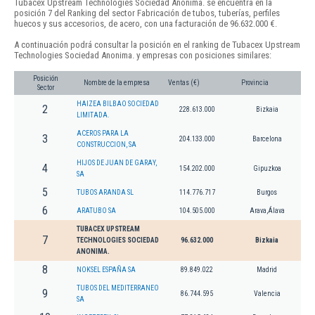
Tubacex Upstream Technologies Sociedad Anonima. se encuentra en la
posición 7 del Ranking del sector Fabricación de tubos, tuberías, perfiles
huecos y sus accesorios, de acero, con una facturación de 96.632.000 €.
A continuación podrá consultar la posición en el ranking de Tubacex Upstream
Technologies Sociedad Anonima. y empresas con posiciones similares:
Posición
Nombre de la empresa
Ventas (€)
Provincia
Sector
HAIZEA BILBAO SOCIEDAD
2
228.613.000
Bizkaia
LIMITADA.
ACEROS PARA LA
3
204.133.000
Barcelona
CONSTRUCCION, SA
HIJOS DE JUAN DE GARAY,
4
154.202.000
Gipuzkoa
SA
5
TUBOS ARANDA SL
114.776.717
Burgos
6
ARATUBO SA
104.505.000
Arava,Álava
TUBACEX UPSTREAM
7
TECHNOLOGIES SOCIEDAD
96.632.000
Bizkaia
ANONIMA.
8
NOKSEL ESPAÑA SA
89.849.022
Madrid
TUBOS DEL MEDITERRANEO
9
86.744.595
Valencia
SA