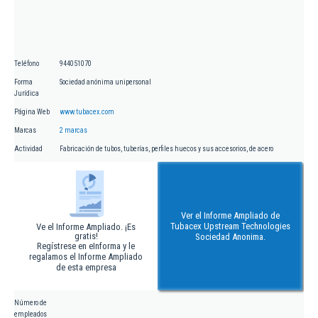
Teléfono
944051070
Forma
Sociedad anónima unipersonal
Jurídica
Página Web
www.tubacex.com
Marcas
2 marcas
Actividad
Fabricación de tubos, tuberías, perfiles huecos y sus accesorios, de acero
Ver el Informe Ampliado de
Tubacex Upstream Technologies
Ve el Informe Ampliado. ¡Es
gratis!
Sociedad Anonima.
Regístrese en eInforma y le
regalamos el Informe Ampliado
de esta empresa
Número de
empleados