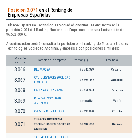
Posición 3.071
en el Ranking de
Empresas Españolas
Tubacex Upstream Technologies Sociedad Anonima. se encuentra en la
posición 3.071 del Ranking Nacional de Empresas , con una facturación de
96.632.000 €.
A continuación podrá consultar la posición en el ranking de Tubacex Upstream
Technologies Sociedad Anonima. y empresas con posiciones similares:
Posición
Nombre de la empresa
Ventas (€)
Provincia
Nacional
3.066
BLUMAQ SA
96.745.329
Castellon
CYL IBERSNACKS SOCIEDAD
3.067
96.696.456
Valladolid
LIMITADA
3.068
LA ZARAGOZANA SA
96.671.974
Zaragoza
REFRIVAL SOCIEDAD
3.069
corporativa
Madrid
ANONIMA
3.070
CARRIER MONTILLA SA.
96.635.870
Córdoba
TUBACEX UPSTREAM
3.071
TECHNOLOGIES SOCIEDAD
96.632.000
Bizkaia
ANONIMA.
SAT LAS HORTICHUELAS N