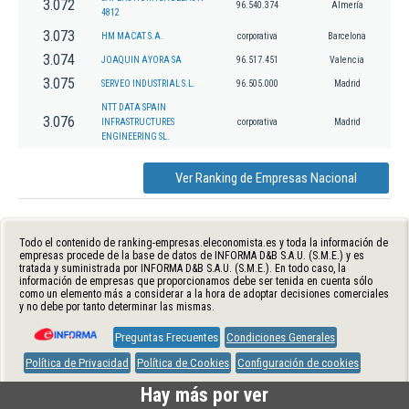
3.072
96.540.374
Almería
4812
3.073
HM MACAT S.A.
corporativa
Barcelona
3.074
JOAQUIN AYORA SA
96.517.451
Valencia
3.075
SERVEO INDUSTRIAL S.L.
96.505.000
Madrid
NTT DATA SPAIN
3.076
INFRASTRUCTURES
corporativa
Madrid
ENGINEERING SL.
Ver Ranking de Empresas Nacional
Todo el contenido de ranking-empresas.eleconomista.es y toda la información de
empresas procede de la base de datos de INFORMA D&B S.A.U. (S.M.E.) y es
tratada y suministrada por INFORMA D&B S.A.U. (S.M.E.). En todo caso, la
información de empresas que proporcionamos debe ser tenida en cuenta sólo
como un elemento más a considerar a la hora de adoptar decisiones comerciales
y no debe por tanto determinar las mismas.
Preguntas Frecuentes
Condiciones Generales
Política de Privacidad
Política de Cookies
Configuración de cookies
Hay más por ver