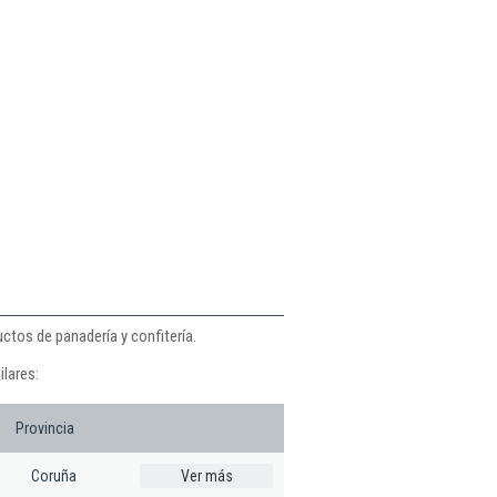
ctos de panadería y confitería.
ilares:
Provincia
Coruña
Ver más