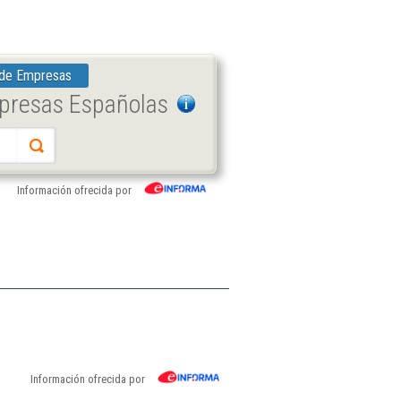
 de Empresas
mpresas Españolas
Información ofrecida por
Información ofrecida por