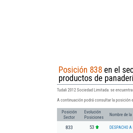
Posición 838
en el se
productos de panaderí
Tudali 2012 Sociedad Limitada. se encuentra 
A continuación podrá consultar la posición 
Posición
Evolución
Nombre de la
Sector
Posiciones
53
833
DESPACHO A 