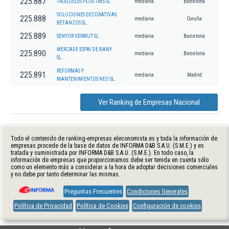
225.887
TROQUELES PLUS TRES SL
mediana
Barcelona
SOLUCIONES DECORATIVAS
225.888
mediana
Coruña
BETANZOS SL.
225.889
SENYOR VERMUT SL.
mediana
Barcelona
MERCADE ESPAI DE BANY
225.890
mediana
Barcelona
SL.
REFORMAS Y
225.891
mediana
Madrid
MANTENIMIENTOS NEO SL.
Ver Ranking de Empresas Nacional
Todo el contenido de ranking-empresas.eleconomista.es y toda la información de
empresas procede de la base de datos de INFORMA D&B S.A.U. (S.M.E.) y es
tratada y suministrada por INFORMA D&B S.A.U. (S.M.E.). En todo caso, la
información de empresas que proporcionamos debe ser tenida en cuenta sólo
como un elemento más a considerar a la hora de adoptar decisiones comerciales
y no debe por tanto determinar las mismas.
Preguntas Frecuentes
Condiciones Generales
Política de Privacidad
Política de Cookies
Configuración de cookies