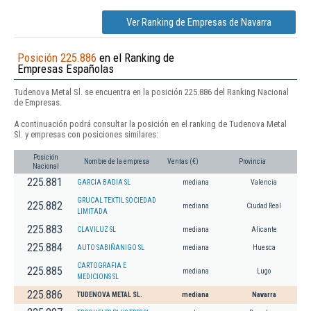
Ver Ranking de Empresas de Navarra
Posición 225.886
en el Ranking de
Empresas Españolas
Tudenova Metal Sl. se encuentra en la posición 225.886 del Ranking Nacional
de Empresas.
A continuación podrá consultar la posición en el ranking de Tudenova Metal
Sl. y empresas con posiciones similares:
Posición
Nombre de la empresa
Ventas (€)
Provincia
Nacional
225.881
GARCIA BADIA SL
mediana
Valencia
GRUCAL TEXTIL SOCIEDAD
225.882
mediana
Ciudad Real
LIMITADA
225.883
CLAVILUZ SL
mediana
Alicante
225.884
AUTO SABIÑANIGO SL
mediana
Huesca
CARTOGRAFIA E
225.885
mediana
Lugo
MEDICIONS SL
225.886
TUDENOVA METAL SL.
mediana
Navarra