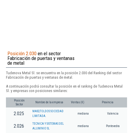
Posición 2.030
en el sector
Fabricación de puertas y ventanas
de metal
Tudenova Metal Sl. se encuentra en la posición 2.030 del Ranking del sector
Fabricación de puertas y ventanas de metal.
A continuación podrá consultar la posición en el ranking de Tudenova Metal
Sl. y empresas con posiciones similares:
Posición
Nombre de la empresa
Ventas (€)
Provincia
Sector
MASQTOLDOS SOCIEDAD
2.025
mediana
Valencia
LIMITADA.
TECNICA Y SISTEMAS DEL
2.026
mediana
Pontevedra
ALUMINIO SL