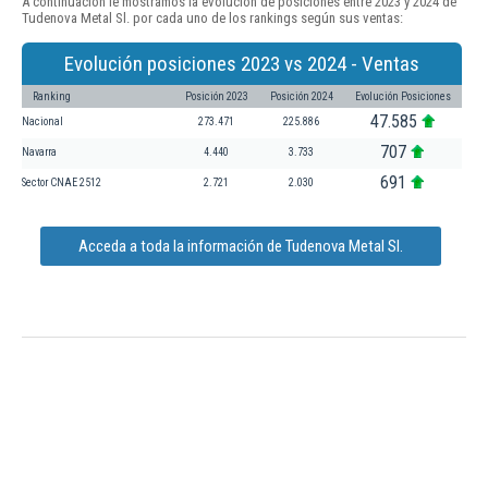
A continuación le mostramos la evolución de posiciones entre 2023 y 2024 de
Tudenova Metal Sl. por cada uno de los rankings según sus ventas:
Evolución posiciones 2023 vs 2024 - Ventas
Ranking
Posición 2023
Posición 2024
Evolución Posiciones
47.585
Nacional
273.471
225.886
707
Navarra
4.440
3.733
691
Sector CNAE 2512
2.721
2.030
Acceda a toda la información de Tudenova Metal Sl.