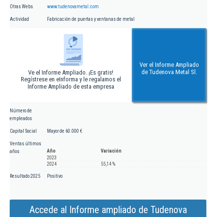
Otras Webs
www.tudenovametal.com
Actividad
Fabricación de puertas y ventanas de metal
Ver el Informe Ampliado
de Tudenova Metal Sl.
Ve el Informe Ampliado. ¡Es gratis!
Regístrese en eInforma y le regalamos el
Informe Ampliado de esta empresa
Número de
empleados
Capital Social
Mayor de 60.000 €
Ventas últimos
Año
Variación
años
2023
2024
55,14 %
Resultado 2025
Positivo
Accede al Informe ampliado de Tudenova