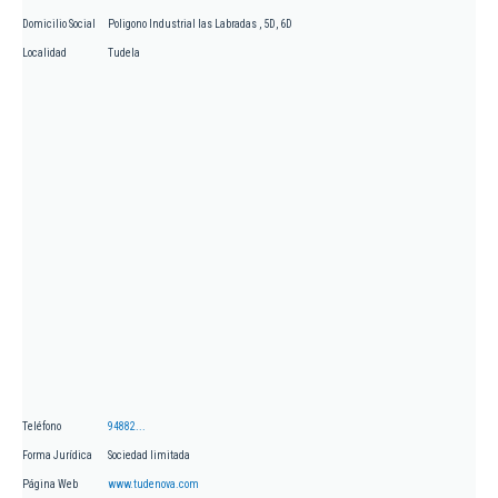
Domicilio Social
Poligono Industrial las Labradas , 5D, 6D
Localidad
Tudela
Teléfono
94882...
Forma Jurídica
Sociedad limitada
Página Web
www.tudenova.com