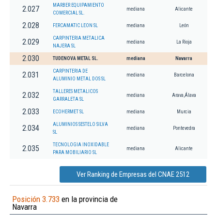
MARBER EQUIPAMIENTO
2.027
mediana
Alicante
COMERCIAL SL.
2.028
FERCAMATIC LEON SL
mediana
León
CARPINTERIA METALICA
2.029
mediana
La Rioja
NAJERA SL
2.030
TUDENOVA METAL SL.
mediana
Navarra
CARPINTERIA DE
2.031
mediana
Barcelona
ALUMINIO METAL DOS SL
TALLERES METALICOS
2.032
mediana
Arava,Álava
GARRALETA SL
2.033
ECOHERMET SL
mediana
Murcia
ALUMINIOS SESTELO SILVA
2.034
mediana
Pontevedra
SL
TECNOLOGIA INOXIDABLE
2.035
mediana
Alicante
PARA MOBILIARIO SL
Ver Ranking de Empresas del CNAE 2512
Posición 3.733
en la provincia de
Navarra