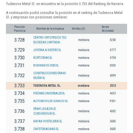
Tudenova Metal Sl. se encuentra en la posición 3.733 del Ranking de Navarra.
A continuación podrá consultar la posición en el ranking de Tudenova Metal
Sl. y empresas con posiciones similares:
Posición
Sector
Nombre de la empresa
Ventas (€)
Provincia
Actividad
CENTRO ORTOPEDICO TEC
3.728
mediana
3250
SOCIEDAD LIMITADA.
3.729
JOYERIA A DIESTRO SL
mediana
4777
3.730
BORTZIRIAK SL
mediana
4754
3.731
BOBINADOS OSES SL
mediana
3320
CONSTRUCCIONES ERAIKI
3.732
mediana
4399
IRUÑA SL
3.733
TUDENOVA METAL SL.
mediana
2512
3.734
PIEDRAS UNIVERSALES SL
mediana
4613
3.735
AUTOMOVILES IGNACIO SL
mediana
9531
IÑAKI LEGAZKUE
3.736
mediana
4332
ZURGINDEGIA SL.
3.737
KAYAK HOSTELERIA SL.
mediana
5630
3.738
CAFETERIAS MAD SL
mediana
5630