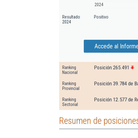
2024
Resultado
Positivo
2024
Accede al Informe
Posición 265.491
Ranking
Nacional
Posición 39.784 de B
Ranking
Provincial
Posición 12.577 de R
Ranking
Sectorial
Resumen de posiciones 