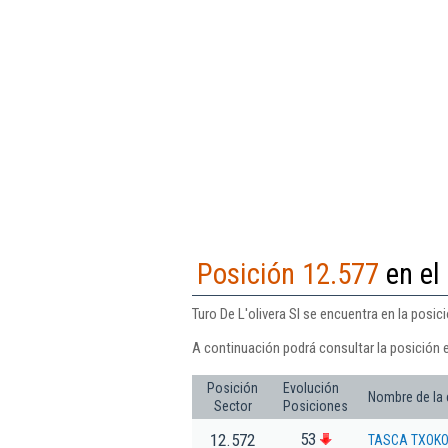
Posición 12.577
en el
Turo De L'olivera Sl se encuentra en la posi
A continuación podrá consultar la posición e
Posición
Evolución
Nombre de la
Sector
Posiciones
53
12.572
TASCA TXOKO 