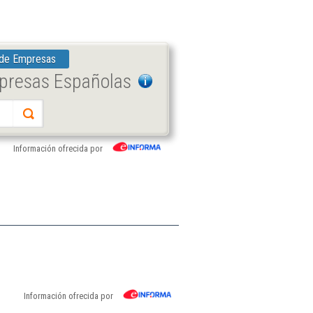
 de Empresas
mpresas Españolas
Información ofrecida por
Información ofrecida por