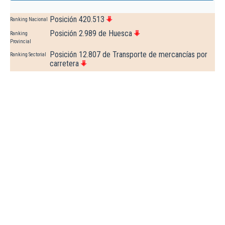
Posición 420.513
Ranking Nacional
Posición 2.989 de Huesca
Ranking
Provincial
Posición 12.807 de Transporte de mercancías por
Ranking Sectorial
carretera