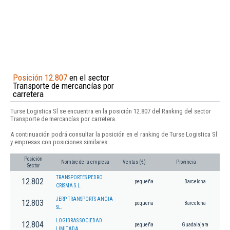
Posición 12.807
en el sector
Transporte de mercancías por
carretera
Turse Logistica Sl se encuentra en la posición 12.807 del Ranking del sector
Transporte de mercancías por carretera.
A continuación podrá consultar la posición en el ranking de Turse Logistica Sl
y empresas con posiciones similares:
Posición
Nombre de la empresa
Ventas (€)
Provincia
Sector
TRANSPORTES PEDRO
12.802
pequeña
Barcelona
CRISMA S.L.
JERP TRANSPORTS ANOIA
12.803
pequeña
Barcelona
SL.
LOGIBRAS SOCIEDAD
12.804
pequeña
Guadalajara
LIMITADA.