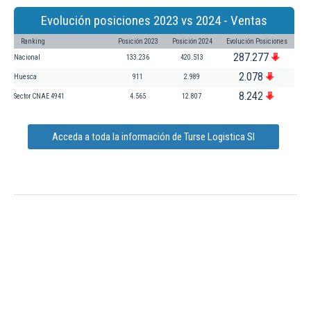
Evolución posiciones 2023 vs 2024 - Ventas
Ranking
Posición 2023
Posición 2024
Evolución Posiciones
287.277
Nacional
133.236
420.513
2.078
Huesca
911
2.989
8.242
Sector CNAE 4941
4.565
12.807
Acceda a toda la información de Turse Logistica Sl