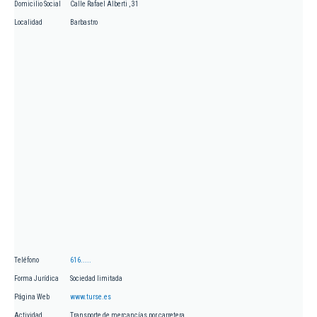
Domicilio Social
Calle Rafael Alberti , 31
Localidad
Barbastro
Teléfono
616.....
Forma Jurídica
Sociedad limitada
Página Web
www.turse.es
Actividad
Transporte de mercancías por carretera