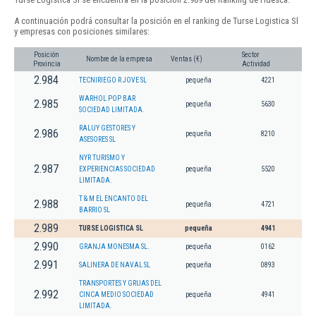
A continuación podrá consultar la posición en el ranking de Turse Logistica Sl
y empresas con posiciones similares:
Posición
Sector
Nombre de la empresa
Ventas (€)
Provincia
Actividad
2.984
TECNIRIEGO R JOVE SL
pequeña
4221
WARHOL POP BAR
2.985
pequeña
5630
SOCIEDAD LIMITADA.
RALUY GESTORES Y
2.986
pequeña
8210
ASESORES SL
NYR TURISMO Y
2.987
EXPERIENCIAS SOCIEDAD
pequeña
5520
LIMITADA.
T & M EL ENCANTO DEL
2.988
pequeña
4721
BARRIO SL
2.989
TURSE LOGISTICA SL
pequeña
4941
2.990
GRANJA MONESMA SL.
pequeña
0162
2.991
SALINERA DE NAVAL SL
pequeña
0893
TRANSPORTES Y GRUAS DEL
2.992
CINCA MEDIO SOCIEDAD
pequeña
4941
LIMITADA.