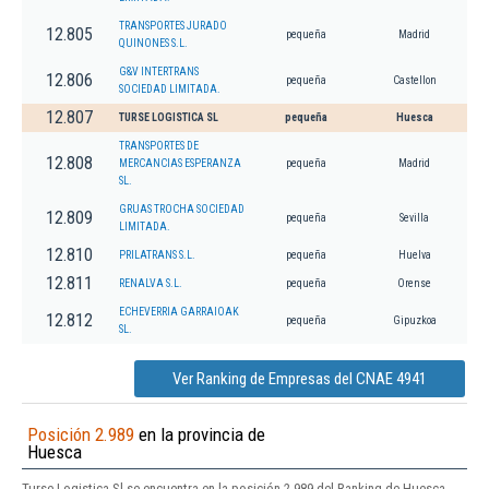
TRANSPORTES JURADO
12.805
pequeña
Madrid
QUINONES S.L.
G&V INTERTRANS
12.806
pequeña
Castellon
SOCIEDAD LIMITADA.
12.807
TURSE LOGISTICA SL
pequeña
Huesca
TRANSPORTES DE
12.808
MERCANCIAS ESPERANZA
pequeña
Madrid
SL.
GRUAS TROCHA SOCIEDAD
12.809
pequeña
Sevilla
LIMITADA.
12.810
PRILATRANS S.L.
pequeña
Huelva
12.811
RENALVA S.L.
pequeña
Orense
ECHEVERRIA GARRAIOAK
12.812
pequeña
Gipuzkoa
SL.
Ver Ranking de Empresas del CNAE 4941
Posición 2.989
en la provincia de
Huesca
Turse Logistica Sl se encuentra en la posición 2.989 del Ranking de Huesca.