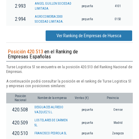
ANGEL GUILLEN SOCIEDAD
2.993
pequeña
4101
LIMITADA.
AGROCOMERSA 2000
2.994
pequeña
0150
SOCIEDAD LIMITADA.
Ver Ranking de Empresas de Huesca
Posición 420.513
en el Ranking de
Empresas Españolas
Turse Logistica Sl se encuentra en la posición 420.513 del Ranking Nacional de
Empresas.
A continuación podrá consultar la posición en el ranking de Turse Logistica Sl
y empresas con posiciones similares:
Posición
Nombre de la empresa
Ventas (€)
Provincia
Nacional
DESGUACES ALFREDO
420.508
pequeña
Orense
VAZQUEZ S.L.
LOS TELARES DE CARMEN
420.509
pequeña
Madrid
SL.
420.510
FRANCISCO PEDROLA SL
pequeña
Zaragoza