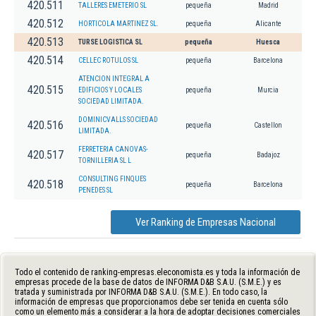
420.511
TALLERES EMETERIO SL
pequeña
Madrid
420.512
HORTICOLA MARTINEZ SL.
pequeña
Alicante
420.513
TURSE LOGISTICA SL
pequeña
Huesca
420.514
CELLEC ROTULOS SL
pequeña
Barcelona
ATENCION INTEGRAL A
420.515
EDIFICIOS Y LOCALES
pequeña
Murcia
SOCIEDAD LIMITADA.
DOMINICVALLS SOCIEDAD
420.516
pequeña
Castellon
LIMITADA.
FERRETERIA CANOVAS-
420.517
pequeña
Badajoz
TORNILLERIA SL L
CONSULTING FINQUES
420.518
pequeña
Barcelona
PENEDES SL
Ver Ranking de Empresas Nacional
Todo el contenido de ranking-empresas.eleconomista.es y toda la información de
empresas procede de la base de datos de INFORMA D&B S.A.U. (S.M.E.) y es
tratada y suministrada por INFORMA D&B S.A.U. (S.M.E.). En todo caso, la
información de empresas que proporcionamos debe ser tenida en cuenta sólo
como un elemento más a considerar a la hora de adoptar decisiones comerciales