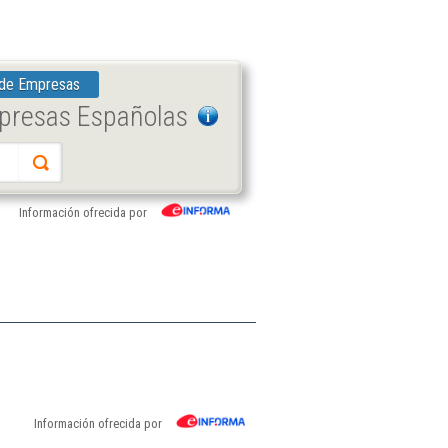
 de Empresas
mpresas Españolas
Información ofrecida por
Información ofrecida por