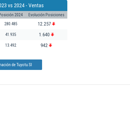
023 vs 2024 - Ventas
Posición 2024
Evolución Posiciones
12.257
280.485
1.640
41.935
942
13.492
mación de Tuyotu Sl