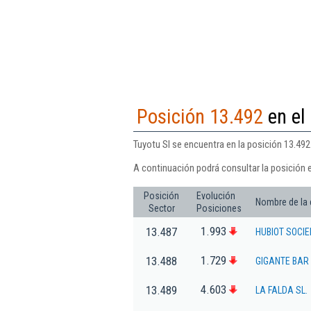
Posición 13.492
en el
Tuyotu Sl se encuentra en la posición 13.492
A continuación podrá consultar la posición e
Posición
Evolución
Nombre de la
Sector
Posiciones
1.993
13.487
HUBIOT SOCIE
1.729
13.488
GIGANTE BAR 
4.603
13.489
LA FALDA SL.