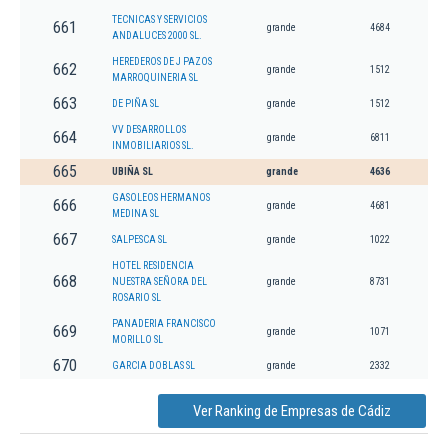
TECNICAS Y SERVICIOS
661
grande
4684
ANDALUCES 2000 SL.
HEREDEROS DE J PAZOS
662
grande
1512
MARROQUINERIA SL
663
DE PIÑA SL
grande
1512
VV DESARROLLOS
664
grande
6811
INMOBILIARIOS SL.
665
UBIÑA SL
grande
4636
GASOLEOS HERMANOS
666
grande
4681
MEDINA SL
667
SALPESCA SL
grande
1022
HOTEL RESIDENCIA
668
NUESTRA SEÑORA DEL
grande
8731
ROSARIO SL
PANADERIA FRANCISCO
669
grande
1071
MORILLO SL
670
GARCIA DOBLAS SL
grande
2332
Ver Ranking de Empresas de Cádiz