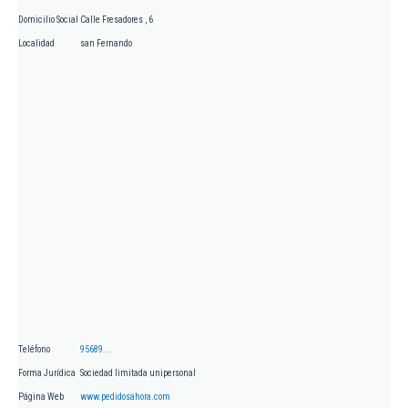
Domicilio Social
Calle Fresadores , 6
Localidad
san Fernando
Teléfono
95689...
Forma Jurídica
Sociedad limitada unipersonal
Página Web
www.pedidosahora.com