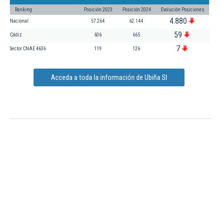
Ranking
Posición 2023
Posición 2024
Evolución Posiciones
4.880
Nacional
57.264
62.144
59
Cádiz
606
665
7
Sector CNAE 4636
119
126
Acceda a toda la información de Ubiña Sl