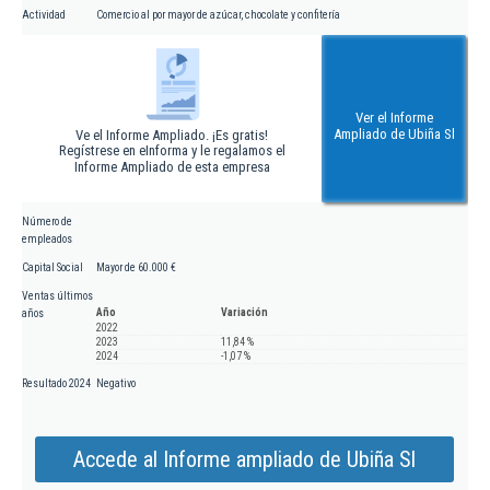
Actividad
Comercio al por mayor de azúcar, chocolate y confitería
Ver el Informe
Ampliado de Ubiña Sl
Ve el Informe Ampliado. ¡Es gratis!
Regístrese en eInforma y le regalamos el
Informe Ampliado de esta empresa
Número de
empleados
Capital Social
Mayor de 60.000 €
Ventas últimos
Año
Variación
años
2022
2023
11,84 %
2024
-1,07 %
Resultado 2024
Negativo
Accede al Informe ampliado de Ubiña Sl