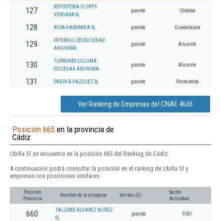
REPOSTERIA FLORY'S
127
grande
Córdoba
VERGARA SL
128
ROSA-XAMIRADA SL
grande
Guadalajara
INTERDULCES SOCIEDAD
129
grande
Alicante
ANONIMA
TURRONES COLOMA
130
grande
Alicante
SOCIEDAD ANONIMA
131
PADIN & VAZQUEZ SL
grande
Pontevedra
Ver Ranking de Empresas del CNAE 4636
Posición 665
en la provincia de
Cádiz
Ubiña Sl se encuentra en la posición 665 del Ranking de Cádiz.
A continuación podrá consultar la posición en el ranking de Ubiña Sl y
empresas con posiciones similares:
Posición
Sector
Nombre de la empresa
Ventas (€)
Provincia
Actividad
TALLERES ALVAREZ NUÑEZ
660
grande
9531
SL