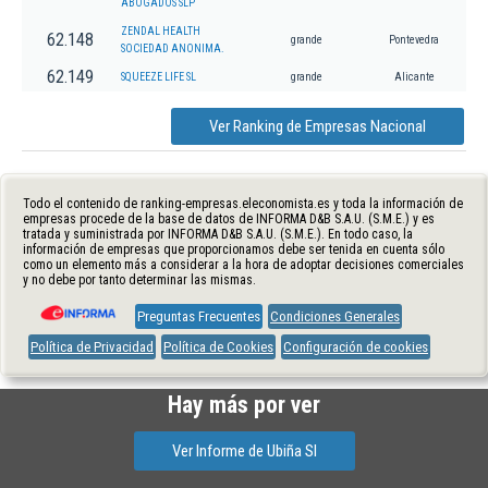
ABOGADOS SLP
ZENDAL HEALTH
62.148
grande
Pontevedra
SOCIEDAD ANONIMA.
62.149
SQUEEZE LIFE SL
grande
Alicante
Ver Ranking de Empresas Nacional
Todo el contenido de ranking-empresas.eleconomista.es y toda la información de
empresas procede de la base de datos de INFORMA D&B S.A.U. (S.M.E.) y es
tratada y suministrada por INFORMA D&B S.A.U. (S.M.E.). En todo caso, la
información de empresas que proporcionamos debe ser tenida en cuenta sólo
como un elemento más a considerar a la hora de adoptar decisiones comerciales
y no debe por tanto determinar las mismas.
Preguntas Frecuentes
Condiciones Generales
Política de Privacidad
Política de Cookies
Configuración de cookies
Hay más por ver
Ver Informe de Ubiña Sl