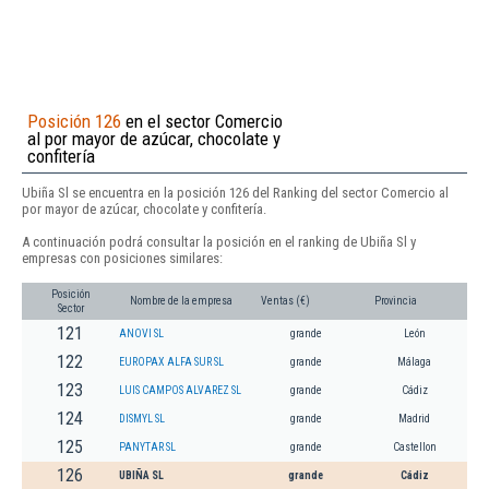
Posición 126
en el sector Comercio
al por mayor de azúcar, chocolate y
confitería
Ubiña Sl se encuentra en la posición 126 del Ranking del sector Comercio al
por mayor de azúcar, chocolate y confitería.
A continuación podrá consultar la posición en el ranking de Ubiña Sl y
empresas con posiciones similares:
Posición
Nombre de la empresa
Ventas (€)
Provincia
Sector
121
ANOVI SL
grande
León
122
EUROPAX ALFA SUR SL
grande
Málaga
123
LUIS CAMPOS ALVAREZ SL
grande
Cádiz
124
DISMYL SL
grande
Madrid
125
PANYTAR SL
grande
Castellon
126
UBIÑA SL
grande
Cádiz