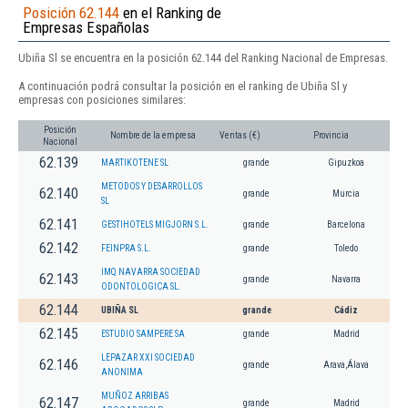
Posición 62.144
en el Ranking de
Empresas Españolas
Ubiña Sl se encuentra en la posición 62.144 del Ranking Nacional de Empresas.
A continuación podrá consultar la posición en el ranking de Ubiña Sl y
empresas con posiciones similares:
Posición
Nombre de la empresa
Ventas (€)
Provincia
Nacional
62.139
MARTIKOTENE SL
grande
Gipuzkoa
METODOS Y DESARROLLOS
62.140
grande
Murcia
SL
62.141
GESTIHOTELS MIGJORN S.L.
grande
Barcelona
62.142
FEINPRA S.L.
grande
Toledo
IMQ NAVARRA SOCIEDAD
62.143
grande
Navarra
ODONTOLOGICA SL.
62.144
UBIÑA SL
grande
Cádiz
62.145
ESTUDIO SAMPERE SA
grande
Madrid
LEPAZAR XXI SOCIEDAD
62.146
grande
Arava,Álava
ANONIMA
MUÑOZ ARRIBAS
62.147
grande
Madrid