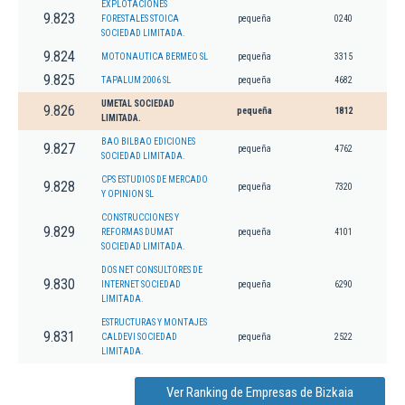
EXPLOTACIONES
9.823
FORESTALES STOICA
pequeña
0240
SOCIEDAD LIMITADA.
9.824
MOTONAUTICA BERMEO SL
pequeña
3315
9.825
TAPALUM 2006 SL
pequeña
4682
UMETAL SOCIEDAD
9.826
pequeña
1812
LIMITADA.
BAO BILBAO EDICIONES
9.827
pequeña
4762
SOCIEDAD LIMITADA.
CPS ESTUDIOS DE MERCADO
9.828
pequeña
7320
Y OPINION SL
CONSTRUCCIONES Y
9.829
REFORMAS DUMAT
pequeña
4101
SOCIEDAD LIMITADA.
DOS NET CONSULTORES DE
9.830
INTERNET SOCIEDAD
pequeña
6290
LIMITADA.
ESTRUCTURAS Y MONTAJES
9.831
CALDEVI SOCIEDAD
pequeña
2522
LIMITADA.
Ver Ranking de Empresas de Bizkaia