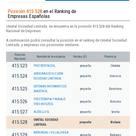
Posición 415.528
en el Ranking de
Empresas Españolas
Umetal Sociedad Limitada. se encuentra en la posición 415.528 del Ranking
Nacional de Empresas.
A continuación podrá consultar la posición en el ranking de Umetal Sociedad
Limitada. y empresas con posiciones similares:
Posición
Nombre de la empresa
Ventas (€)
Provincia
Nacional
415.523
PIVE RENTALS SL.
pequeña
Córdoba
ASESORADOS VLC 2008
415.524
pequeña
Valencia
SOCIEDAD LIMITADA.
SISTEMAS INFORMATICOS
415.525
pequeña
Barcelona
MARTIN SL
FISIOTERAPIA Y MASAJE
415.526
pequeña
Asturias
FISIO-AVILES SL
415.527
ALESILLO SL
pequeña
Sevilla
UMETAL SOCIEDAD
415.528
pequeña
Bizkaia
LIMITADA.
MERCADAL I VILLALONGA
415.529
pequeña
Baleares