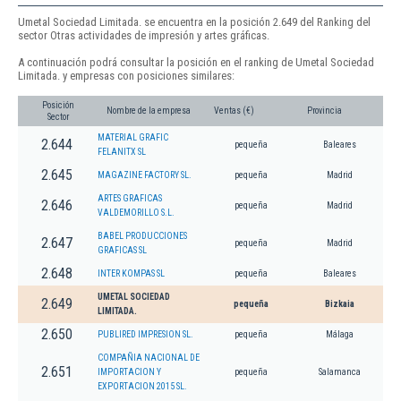
Umetal Sociedad Limitada. se encuentra en la posición 2.649 del Ranking del
sector Otras actividades de impresión y artes gráficas.
A continuación podrá consultar la posición en el ranking de Umetal Sociedad
Limitada. y empresas con posiciones similares:
Posición
Nombre de la empresa
Ventas (€)
Provincia
Sector
MATERIAL GRAFIC
2.644
pequeña
Baleares
FELANITX SL
2.645
MAGAZINE FACTORY SL.
pequeña
Madrid
ARTES GRAFICAS
2.646
pequeña
Madrid
VALDEMORILLO S.L.
BABEL PRODUCCIONES
2.647
pequeña
Madrid
GRAFICAS SL
2.648
INTER KOMPAS SL
pequeña
Baleares
UMETAL SOCIEDAD
2.649
pequeña
Bizkaia
LIMITADA.
2.650
PUBLIRED IMPRESION SL.
pequeña
Málaga
COMPAÑIA NACIONAL DE
2.651
IMPORTACION Y
pequeña
Salamanca
EXPORTACION 2015 SL.