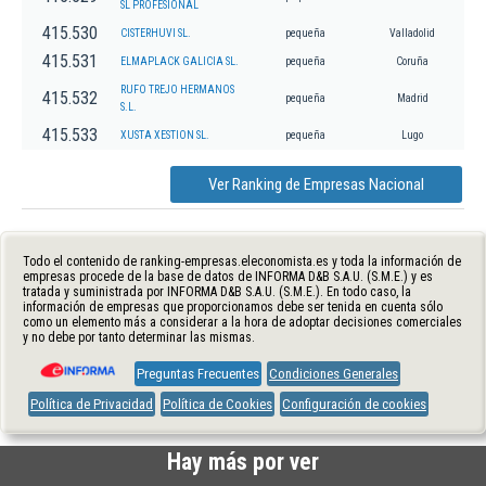
SL PROFESIONAL
415.530
CISTERHUVI SL.
pequeña
Valladolid
415.531
ELMAPLACK GALICIA SL.
pequeña
Coruña
RUFO TREJO HERMANOS
415.532
pequeña
Madrid
S.L.
415.533
XUSTA XESTION SL.
pequeña
Lugo
Ver Ranking de Empresas Nacional
Todo el contenido de ranking-empresas.eleconomista.es y toda la información de
empresas procede de la base de datos de INFORMA D&B S.A.U. (S.M.E.) y es
tratada y suministrada por INFORMA D&B S.A.U. (S.M.E.). En todo caso, la
información de empresas que proporcionamos debe ser tenida en cuenta sólo
como un elemento más a considerar a la hora de adoptar decisiones comerciales
y no debe por tanto determinar las mismas.
Preguntas Frecuentes
Condiciones Generales
Política de Privacidad
Política de Cookies
Configuración de cookies
Hay más por ver