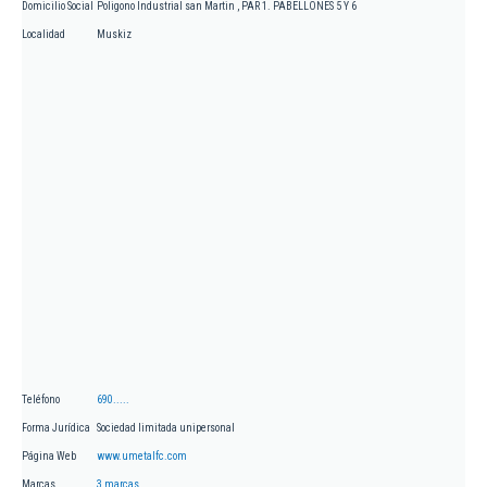
Domicilio Social
Poligono Industrial san Martin , PAR 1. PABELLONES 5 Y 6
Localidad
Muskiz
Teléfono
690.....
Forma Jurídica
Sociedad limitada unipersonal
Página Web
www.umetalfc.com
Marcas
3 marcas