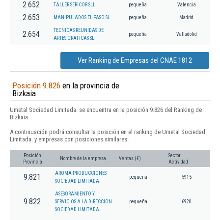
2.652
TALLER SERICOR SLL
pequeña
Valencia
2.653
MANIPULADOS EL PASO SL
pequeña
Madrid
TECNICAS REUNIDAS DE
2.654
pequeña
Valladolid
ARTES GRAFICAS SL
Ver Ranking de Empresas del CNAE 1812
Posición 9.826
en la provincia de
Bizkaia
Umetal Sociedad Limitada. se encuentra en la posición 9.826 del Ranking de
Bizkaia.
A continuación podrá consultar la posición en el ranking de Umetal Sociedad
Limitada. y empresas con posiciones similares:
Posición
Sector
Nombre de la empresa
Ventas (€)
Provincia
Actividad
AROMA PRODUCCIONES
9.821
pequeña
5915
SOCIEDAD LIMITADA.
ASESORAMIENTO Y
9.822
SERVICIOS A LA DIRECCION
pequeña
6920
SOCIEDAD LIMITADA