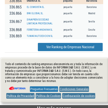
336.864
UNANUCA SL
pequeña
Barcelona
336.865
EL COMIDISTA SL.
pequeña
Barcelona
336.866
BRK GLOBAL SL.
pequeña
Madrid
DINAPREN SOCIEDAD
336.867
pequeña
Sevilla
LIMITADA PROFESIONAL
336.868
FERRETERIA ANDAINA SL
pequeña
Coruña
336.869
TUMAR AUTOEDICION SL
pequeña
Barcelona
Ver Ranking de Empresas Nacional
Todo el contenido de ranking-empresas.eleconomista.es y toda la información de
empresas procede de la base de datos de INFORMA D&B S.A.U. (S.M.E.) y es
tratada y suministrada por INFORMA D&B S.A.U. (S.M.E.). En todo caso, la
información de empresas que proporcionamos debe ser tenida en cuenta sólo
como un elemento más a considerar a la hora de adoptar decisiones comerciales
y no debe por tanto determinar las mismas.
Preguntas Frecuentes
Condiciones Generales
Política de Privacidad
Política de Cookies
Configuración de cookies