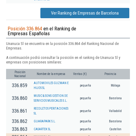
Ver Ranking de Empresas de Barcelona
Posición 336.864
en el Ranking de
Empresas Españolas
Unanuca Sl se encuentra en la posición 336.864 del Ranking Nacional de
Empresas.
A continuación podrá consultar la posición en el ranking de Unanuca Sl y
empresas con posiciones similares:
Posición
Nombre de la empresa
Ventas (€)
Provincia
Nacional
AUTOMOVILES GUZMAN E
336.859
pequeña
Málaga
HIJOS SL
MUSIC & SONS GESTION DE
336.860
pequeña
Barcelona
SERVICIOS MUSICALES S.L.
RECOLETOS PERITACIONES
336.861
pequeña
Valladolid
SL
336.862
GUARAPARK S.L.
pequeña
Barcelona
336.863
CASARTEK SL
pequeña
Castellon