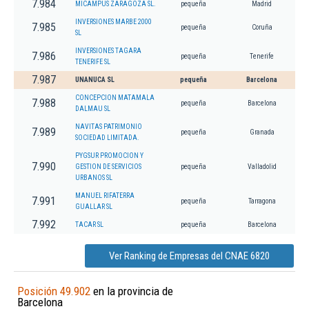
7.984
MICAMPUS ZARAGOZA SL.
pequeña
Madrid
INVERSIONES MARBE 2000
7.985
pequeña
Coruña
SL
INVERSIONES TAGARA
7.986
pequeña
Tenerife
TENERIFE SL
7.987
UNANUCA SL
pequeña
Barcelona
CONCEPCION MATAMALA
7.988
pequeña
Barcelona
DALMAU SL
NAVITAS PATRIMONIO
7.989
pequeña
Granada
SOCIEDAD LIMITADA.
PYGSUR PROMOCION Y
7.990
GESTION DE SERVICIOS
pequeña
Valladolid
URBANOS SL
MANUEL RIFATERRA
7.991
pequeña
Tarragona
GUALLAR SL
7.992
TACAR SL
pequeña
Barcelona
Ver Ranking de Empresas del CNAE 6820
Posición 49.902
en la provincia de
Barcelona