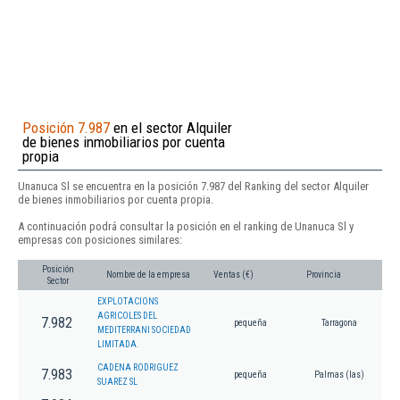
Posición 7.987
en el sector Alquiler
de bienes inmobiliarios por cuenta
propia
Unanuca Sl se encuentra en la posición 7.987 del Ranking del sector Alquiler
de bienes inmobiliarios por cuenta propia.
A continuación podrá consultar la posición en el ranking de Unanuca Sl y
empresas con posiciones similares:
Posición
Nombre de la empresa
Ventas (€)
Provincia
Sector
EXPLOTACIONS
AGRICOLES DEL
7.982
pequeña
Tarragona
MEDITERRANI SOCIEDAD
LIMITADA.
CADENA RODRIGUEZ
7.983
pequeña
Palmas (las)
SUAREZ SL