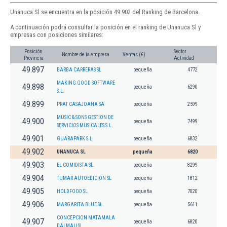
Unanuca Sl se encuentra en la posición 49.902 del Ranking de Barcelona.
A continuación podrá consultar la posición en el ranking de Unanuca Sl y
empresas con posiciones similares:
Posición
Sector
Nombre de la empresa
Ventas (€)
Provincia
Actividad
49.897
BARBA CARRERAS SL
pequeña
4772
MAKING GOOD SOFTWARE
49.898
pequeña
6290
S.L.
49.899
PRAT CASAJOANA SA
pequeña
2599
MUSIC & SONS GESTION DE
49.900
pequeña
7499
SERVICIOS MUSICALES S.L.
49.901
GUARAPARK S.L.
pequeña
6832
49.902
UNANUCA SL
pequeña
6820
49.903
EL COMIDISTA SL.
pequeña
8299
49.904
TUMAR AUTOEDICION SL
pequeña
1812
49.905
HOLDFOOD SL
pequeña
7020
49.906
MARGARITA BLUE SL
pequeña
5611
CONCEPCION MATAMALA
49.907
pequeña
6820
DALMAU SL