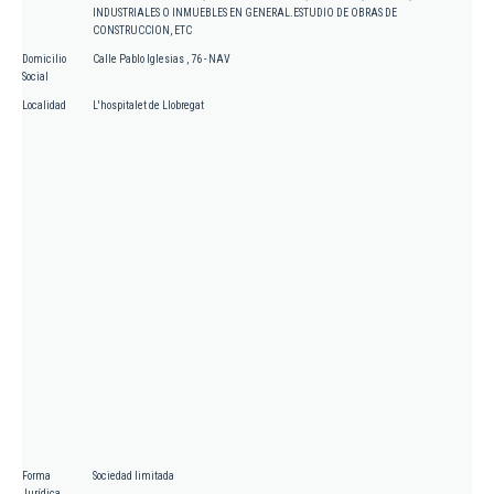
INDUSTRIALES O INMUEBLES EN GENERAL.ESTUDIO DE OBRAS DE
CONSTRUCCION, ETC
Domicilio
Calle Pablo Iglesias , 76 - NAV
Social
Localidad
L'hospitalet de Llobregat
Forma
Sociedad limitada
Jurídica