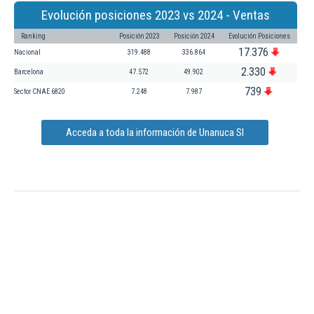
Evolución posiciones 2023 vs 2024 - Ventas
Ranking
Posición 2023
Posición 2024
Evolución Posiciones
17.376
Nacional
319.488
336.864
2.330
Barcelona
47.572
49.902
739
Sector CNAE 6820
7.248
7.987
Acceda a toda la información de Unanuca Sl