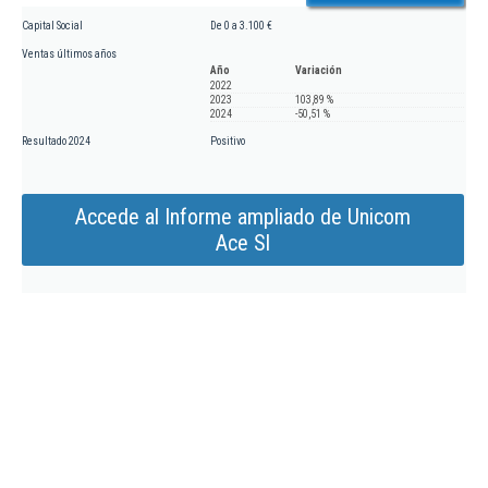
Capital Social
De 0 a 3.100 €
Ventas últimos años
Año
Variación
2022
2023
103,89 %
2024
-50,51 %
Resultado 2024
Positivo
Accede al Informe ampliado de Unicom
Ace Sl