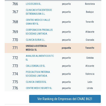
766
LOGOS 2006 SL.
pequeña
Barcelona
CLINICAS VITACENTER DE
767
pequeña
Badajoz
EXTREMADURA S.L.
CENTRO MEDICO VALLE
768
pequeña
Tenerife
GRAN REY SL
CORPORACION PROSALUS
769
pequeña
Albacete
SOCIEDAD LIMITADA.
770
CLINICA SURIA S.L.
pequeña
Granada
UNIDAD ASISTENCIA
771
pequeña
Tenerife
MEDICA SL
ANALISIS ALIMENTICIOS TC
772
pequeña
Córdoba
SL
773
CALLOSASALUD SL.
pequeña
Alicante
PODOACTIVA PATERNA
774
pequeña
Valencia
SOCIEDAD LIMITADA.
775
CLINICA OMEDOS SL
pequeña
León
776
CENTRE MEDIC SEGRETI SL.
pequeña
Lérida
Ver Ranking de Empresas del CNAE 8621