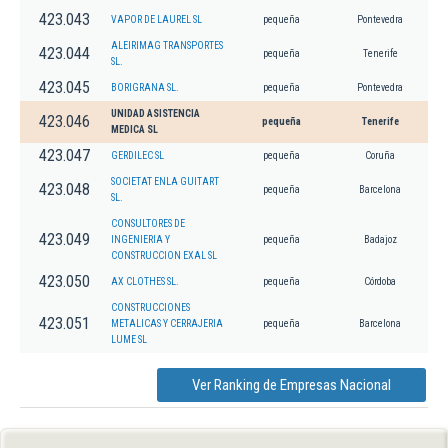
423.043
VAPOR DE LAUREL SL
pequeña
Pontevedra
ALEIRIMAG TRANSPORTES
423.044
pequeña
Tenerife
SL.
423.045
BORIGRANA SL.
pequeña
Pontevedra
UNIDAD ASISTENCIA
423.046
pequeña
Tenerife
MEDICA SL
423.047
GERDILEC SL
pequeña
Coruña
SOCIETAT ENLA GUITART
423.048
pequeña
Barcelona
SL.
CONSULTORES DE
423.049
INGENIERIA Y
pequeña
Badajoz
CONSTRUCCION EXAL SL
423.050
AX CLOTHES SL.
pequeña
Córdoba
CONSTRUCCIONES
423.051
METALICAS Y CERRAJERIA
pequeña
Barcelona
LUME SL
Ver Ranking de Empresas Nacional