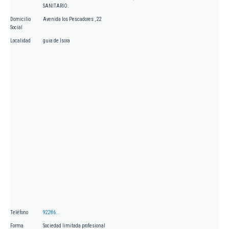
SANITARIO.
Domicilio
Avenida los Pescadores , 22
Social
Localidad
guia de Isora
Teléfono
92286...
Forma
Sociedad limitada profesional