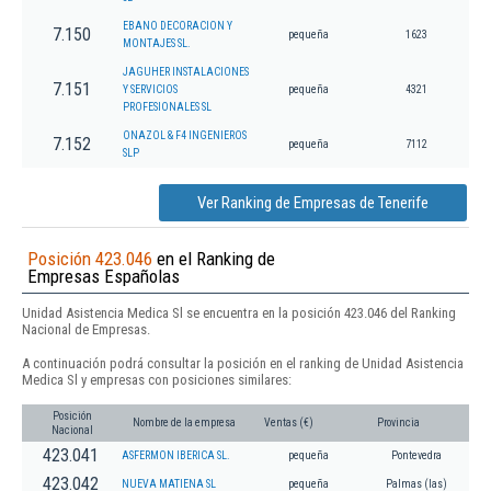
EBANO DECORACION Y
7.150
pequeña
1623
MONTAJES SL.
JAGUHER INSTALACIONES
7.151
Y SERVICIOS
pequeña
4321
PROFESIONALES SL
ONAZOL & F4 INGENIEROS
7.152
pequeña
7112
SLP
Ver Ranking de Empresas de Tenerife
Posición 423.046
en el Ranking de
Empresas Españolas
Unidad Asistencia Medica Sl se encuentra en la posición 423.046 del Ranking
Nacional de Empresas.
A continuación podrá consultar la posición en el ranking de Unidad Asistencia
Medica Sl y empresas con posiciones similares:
Posición
Nombre de la empresa
Ventas (€)
Provincia
Nacional
423.041
ASFERMON IBERICA SL.
pequeña
Pontevedra
423.042
NUEVA MATIENA SL
pequeña
Palmas (las)