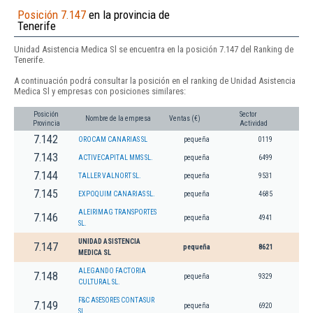
Posición 7.147
en la provincia de
Tenerife
Unidad Asistencia Medica Sl se encuentra en la posición 7.147 del Ranking de
Tenerife.
A continuación podrá consultar la posición en el ranking de Unidad Asistencia
Medica Sl y empresas con posiciones similares:
Posición
Sector
Nombre de la empresa
Ventas (€)
Provincia
Actividad
7.142
OROCAM CANARIAS SL
pequeña
0119
7.143
ACTIVECAPITAL MMS SL.
pequeña
6499
7.144
TALLER VALNORT SL.
pequeña
9531
7.145
EXPOQUIM CANARIAS SL.
pequeña
4685
ALEIRIMAG TRANSPORTES
7.146
pequeña
4941
SL.
UNIDAD ASISTENCIA
7.147
pequeña
8621
MEDICA SL
ALEGANDO FACTORIA
7.148
pequeña
9329
CULTURAL SL.
F&C ASESORES CONTASUR
7.149
pequeña
6920
SL