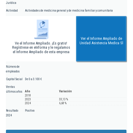
Jurídica
Actividad
Actividades de medicina general y de medicina familiar y comunitaria
Ver el Informe Ampliado de
Unidad Asistencia Medica Sl
Ve el Informe Ampliado. ¡Es gratis!
Regístrese en eInforma y le regalamos
el Informe Ampliado de esta empresa
Número de
empleados
Capital Social
De 0 a 3.100 €
Ventas
Año
Variación
últimos años
2018
2023
33,13 %
2024
6,68 %
Resultado
Positivo
2024