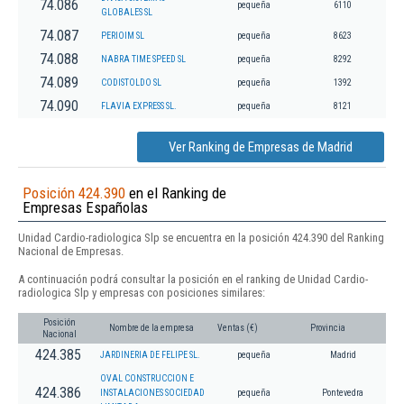
74.086
pequeña
6110
GLOBALES SL
74.087
PERIOIM SL
pequeña
8623
74.088
NABRA TIME SPEED SL
pequeña
8292
74.089
CODISTOLDO SL
pequeña
1392
74.090
FLAVIA EXPRESS SL.
pequeña
8121
Ver Ranking de Empresas de Madrid
Posición 424.390
en el Ranking de
Empresas Españolas
Unidad Cardio-radiologica Slp se encuentra en la posición 424.390 del Ranking
Nacional de Empresas.
A continuación podrá consultar la posición en el ranking de Unidad Cardio-
radiologica Slp y empresas con posiciones similares:
Posición
Nombre de la empresa
Ventas (€)
Provincia
Nacional
424.385
JARDINERIA DE FELIPE SL.
pequeña
Madrid
OVAL CONSTRUCCION E
424.386
INSTALACIONES SOCIEDAD
pequeña
Pontevedra