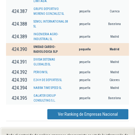
LIMITADA.
GRUPO DEPORTIVO
424.387
pequeña
Cuenca
MORENO GONZALEZ SL
SEMOL INTERNATIONAL 08
424.388
pequeña
Barcelona
SL
INGENIERIA AGRO-
424.389
pequeña
Madrid
INDUSTRIAL SL
UNIDAD CARDIO-
424.390
pequeña
Madrid
RADIOLOGICA SLP
DIVISA SISTEMAS
424.391
pequeña
Madrid
GLOBALES SL
424.392
PERIOIM SL
pequeña
Madrid
424.393
E 24 H DE DEPORTES SL
pequeña
Cáceres
424.394
NABRA TIME SPEED SL
pequeña
Madrid
GALATER GROUP
424.395
pequeña
Barcelona
CONSULTING S.L.
Ver Ranking de Empresas Nacional