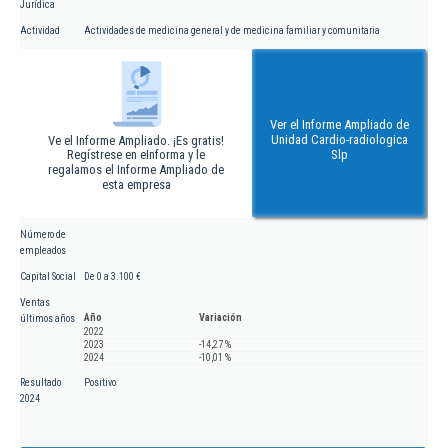
Jurídica
Actividad
Actividades de medicina general y de medicina familiar y comunitaria
Ver el Informe Ampliado de
Unidad Cardio-radiologica
Ve el Informe Ampliado. ¡Es gratis!
Regístrese en eInforma y le
Slp
regalamos el Informe Ampliado de
esta empresa
Número de
empleados
Capital Social
De 0 a 3.100 €
Ventas
Año
Variación
últimos años
2022
2023
-14,27 %
2024
-10,01 %
Resultado
Positivo
2024