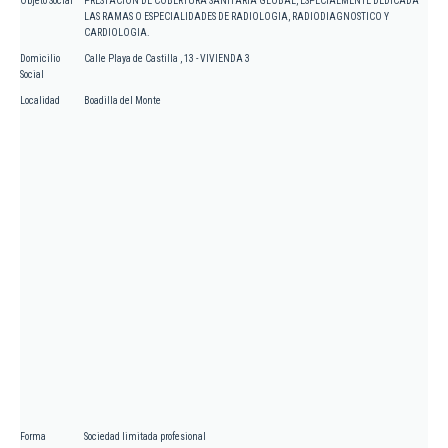
Objeto Social
PRESTACION DE COBERTURA SANITARIA GLOBAL, ESPECIALMENTE DEDICADA
LAS RAMAS O ESPECIALIDADES DE RADIOLOGIA, RADIODIAGNOSTICO Y
CARDIOLOGIA.
Domicilio
Calle Playa de Castilla , 13 - VIVIENDA 3
Social
Localidad
Boadilla del Monte
Forma
Sociedad limitada profesional