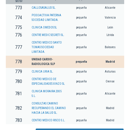
Sector
773
CALLOSASALUD SL.
pequeña
Alicante
PODOACTIVA PATERNA
774
pequeña
Valencia
SOCIEDAD LIMITADA.
775
CLINICA OMEDOS SL
pequeña
León
776
CENTRE MEDIC SEGRETI SL.
pequeña
Lérida
CENTRO MEDICO SANTO
777
TOMAS SOCIEDAD
pequeña
Baleares
LIMITADA.
UNIDAD CARDIO-
778
pequeña
Madrid
RADIOLOGICA SLP
779
CLINICA URIA SL.
pequeña
Asturias
CENTRO MEDICO DE
780
pequeña
Orense
ESPECIALIDADES XINZO SL
CLINICA MORAIRA 2005
781
pequeña
Alicante
S.L.
CONSULTAS CAMINO
782
RECUPERANDO EL CAMINO
pequeña
Madrid
HACIA LA SALUD SL.
783
CENTRO MEDICO RISCO S.L.
pequeña
Madrid