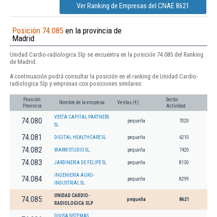
Ver Ranking de Empresas del CNAE 8621
Posición 74.085
en la provincia de
Madrid
Unidad Cardio-radiologica Slp se encuentra en la posición 74.085 del Ranking
de Madrid.
A continuación podrá consultar la posición en el ranking de Unidad Cardio-
radiologica Slp y empresas con posiciones similares:
Posición
Sector
Nombre de la empresa
Ventas (€)
Provincia
Actividad
VESTA CAPITAL PARTNERS
74.080
pequeña
7020
SL.
74.081
DIGITAL HEALTHCARE SL
pequeña
6210
74.082
WARM STUDIO SL.
pequeña
7420
74.083
JARDINERIA DE FELIPE SL.
pequeña
8130
INGENIERIA AGRO-
74.084
pequeña
8299
INDUSTRIAL SL
UNIDAD CARDIO-
74.085
pequeña
8621
RADIOLOGICA SLP
DIVISA SISTEMAS