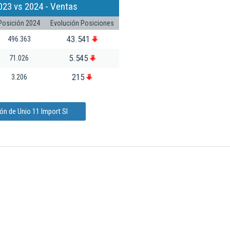
023 vs 2024 - Ventas
Posición 2024
Evolución Posiciones
43.541
496.363
5.545
71.026
215
3.206
ón de Unio 11 Import Sl