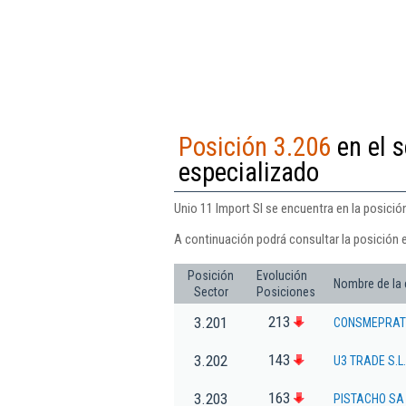
Posición 3.206
en el 
especializado
Unio 11 Import Sl se encuentra en la posició
A continuación podrá consultar la posición e
Posición
Evolución
Nombre de la
Sector
Posiciones
213
3.201
CONSMEPRAT 
143
3.202
U3 TRADE S.L.
163
3.203
PISTACHO SA