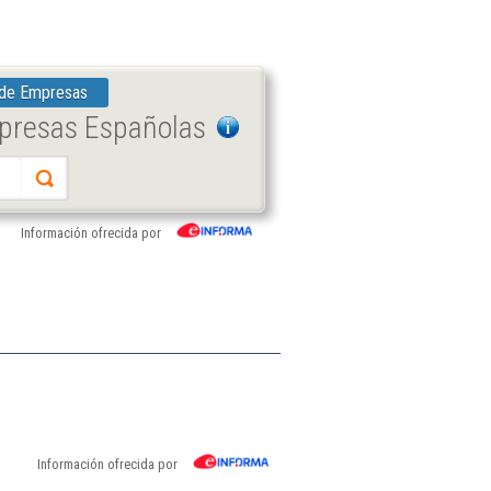
 de Empresas
mpresas Españolas
Información ofrecida por
Información ofrecida por