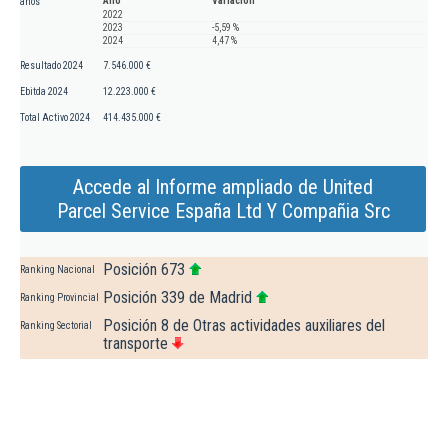
Año
Variación
años
2022
2023
-5,59 %
2024
4,47 %
Resultado 2024
7.546.000 €
Ebitda 2024
12.223.000 €
Total Activo 2024
414.435.000 €
Accede al Informe ampliado de United
Parcel Service España Ltd Y Compañia Src
Posición 673
Ranking Nacional
Posición 339 de Madrid
Ranking Provincial
Posición 8 de Otras actividades auxiliares del
Ranking Sectorial
transporte