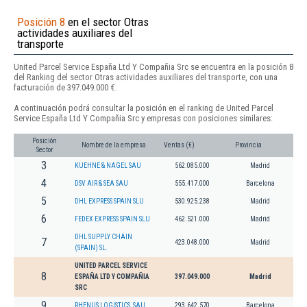
Posición 8
en el sector Otras
actividades auxiliares del
transporte
United Parcel Service España Ltd Y Compañia Src se encuentra en la posición 8
del Ranking del sector Otras actividades auxiliares del transporte, con una
facturación de 397.049.000 €.
A continuación podrá consultar la posición en el ranking de United Parcel
Service España Ltd Y Compañia Src y empresas con posiciones similares:
Posición
Nombre de la empresa
Ventas (€)
Provincia
Sector
3
KUEHNE & NAGEL SAU
562.085.000
Madrid
4
DSV AIR & SEA SAU
555.417.000
Barcelona
5
DHL EXPRESS SPAIN SLU
530.925.238
Madrid
6
FEDEX EXPRESS SPAIN SLU
462.521.000
Madrid
DHL SUPPLY CHAIN
7
423.048.000
Madrid
(SPAIN) SL.
UNITED PARCEL SERVICE
8
ESPAÑA LTD Y COMPAÑIA
397.049.000
Madrid
SRC
9
RHENUS LOGISTICS, SAU
293.642.570
Barcelona