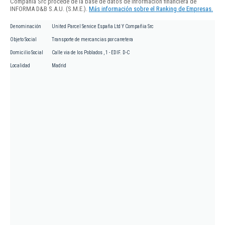
Compañia Src procede de la base de datos de información financiera de
INFORMA D&B S.A.U. (S.M.E.).
Más información sobre el Ranking de Empresas.
Denominación
United Parcel Service España Ltd Y Compañia Src
Objeto Social
Transporte de mercancias por carretera
Domicilio Social
Calle via de los Poblados , 1 - EDIF. D-C
Localidad
Madrid