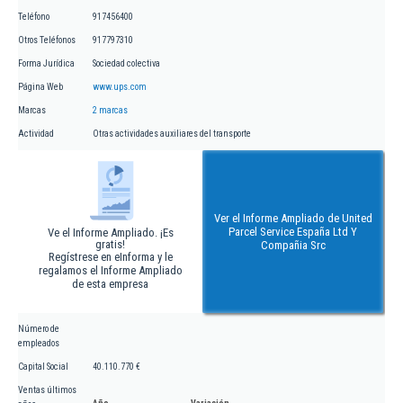
Teléfono
917456400
Otros Teléfonos
917797310
Forma Jurídica
Sociedad colectiva
Página Web
www.ups.com
Marcas
2 marcas
Actividad
Otras actividades auxiliares del transporte
Ver el Informe Ampliado de United
Parcel Service España Ltd Y
Ve el Informe Ampliado. ¡Es
gratis!
Compañia Src
Regístrese en eInforma y le
regalamos el Informe Ampliado
de esta empresa
Número de
empleados
Capital Social
40.110.770 €
Ventas últimos