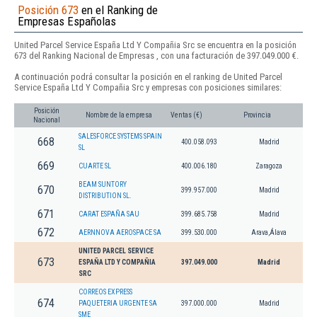
Posición 673
en el Ranking de
Empresas Españolas
United Parcel Service España Ltd Y Compañia Src se encuentra en la posición
673 del Ranking Nacional de Empresas , con una facturación de 397.049.000 €.
A continuación podrá consultar la posición en el ranking de United Parcel
Service España Ltd Y Compañia Src y empresas con posiciones similares:
Posición
Nombre de la empresa
Ventas (€)
Provincia
Nacional
SALESFORCE SYSTEMS SPAIN
668
400.058.093
Madrid
SL
669
CUARTE SL
400.006.180
Zaragoza
BEAM SUNTORY
670
399.957.000
Madrid
DISTRIBUTION SL.
671
CARAT ESPAÑA SAU
399.685.758
Madrid
672
AERNNOVA AEROSPACE SA
399.530.000
Arava,Álava
UNITED PARCEL SERVICE
673
ESPAÑA LTD Y COMPAÑIA
397.049.000
Madrid
SRC
CORREOS EXPRESS
674
PAQUETERIA URGENTE SA
397.000.000
Madrid
SME