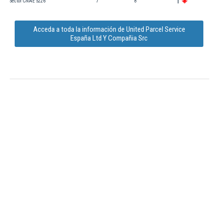
1
Sector CNAE 5226
7
8
Acceda a toda la información de United Parcel Service
España Ltd Y Compañia Src