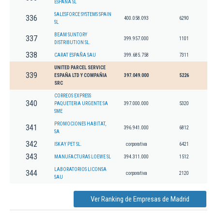
ESPAÑA SL
SALESFORCE SYSTEMS SPAIN
336
400.058.093
6290
SL
BEAM SUNTORY
337
399.957.000
1101
DISTRIBUTION SL.
338
CARAT ESPAÑA SAU
399.685.758
7311
UNITED PARCEL SERVICE
339
ESPAÑA LTD Y COMPAÑIA
397.049.000
5226
SRC
CORREOS EXPRESS
340
PAQUETERIA URGENTE SA
397.000.000
5320
SME
PROMOCIONES HABITAT,
341
396.941.000
6812
SA
342
ISKAY PET SL.
corporativa
6421
343
MANUFACTURAS LOEWE SL
394.311.000
1512
LABORATORIOS LICONSA
344
corporativa
2120
SAU
Ver Ranking de Empresas de Madrid