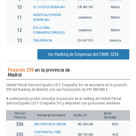
10
ID LOGISTICS IBERIA SAU
278.400.596
Madrid
ABERTIS AUTOPISTAS
11
corporativa
Madrid
ESPAÑA SAU
DHL GLOBAL
12
corporativa
Madrid
FORWARDING SPAIN SLU
13
TIBA SPAIN SA.
224.647.913
Valencia
Ver Ranking de Empresas del CNAE 5226
Posición 339
en la provincia de
Madrid
United Parcel Service España Ltd Y Compañia Src se encuentra en la posición
339 del Ranking de Madrid, con una facturación de 397.049.000 €.
A continuación podrá consultar la posición en el ranking de United Parcel
Service España Ltd Y Compañia Src y empresas con posiciones similares:
Posición
Sector
Nombre de la empresa
Ventas (€)
Provincia
Actividad
334
HM HOSPITALES 1989 SA.
402.984.060
8610
CONTINENTAL TIRES
335
400.739.000
4672