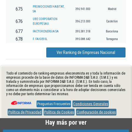
PROMOCIONES HABITAT,
675
396.941.000
Madrid
SA
UBE CORPORATION
676
396.213.000
Castellon
EUROPE SAU
677
FACTOR ENERGIA SA
395.381.318
Barcelona
678
F. FAIGES SL
395.088.642
Tarragona
Ver Ranking de Empresas Nacional
Todo el contenido de ranking-empresas.eleconomista.es y toda la información de
empresas procede de la base de datos de INFORMA D&B S.A.U. (S.M.E.) y es
tratada y suministrada por INFORMA D&B S.A.U. (S.M.E.). En todo caso, la
información de empresas que proporcionamos debe ser tenida en cuenta sólo
como un elemento más a considerar a la hora de adoptar decisiones comerciales
y no debe por tanto determinar las mismas.
Preguntas Frecuentes
Condiciones Generales
Política de Privacidad
Política de Cookies
Configuración de cookies
Hay más por ver