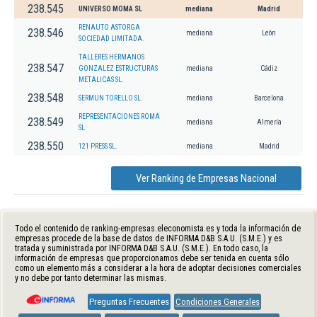
238.545
UNIVERSO MOMA SL
mediana
Madrid
RENAUTO ASTORGA
238.546
mediana
León
SOCIEDAD LIMITADA.
TALLERES HERMANOS
238.547
GONZALEZ ESTRUCTURAS
mediana
Cádiz
METALICAS SL.
238.548
SERMUN TORELLO SL.
mediana
Barcelona
REPRESENTACIONES ROMA
238.549
mediana
Almería
SL
238.550
121 PRESS SL.
mediana
Madrid
Ver Ranking de Empresas Nacional
Todo el contenido de ranking-empresas.eleconomista.es y toda la información de
empresas procede de la base de datos de INFORMA D&B S.A.U. (S.M.E.) y es
tratada y suministrada por INFORMA D&B S.A.U. (S.M.E.). En todo caso, la
información de empresas que proporcionamos debe ser tenida en cuenta sólo
como un elemento más a considerar a la hora de adoptar decisiones comerciales
y no debe por tanto determinar las mismas.
Preguntas Frecuentes
Condiciones Generales