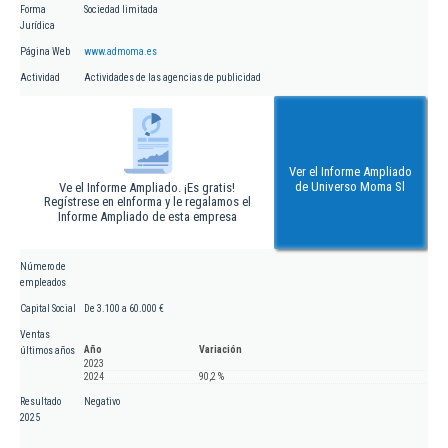
Forma
Sociedad limitada
Jurídica
Página Web
www.admoma.es
Actividad
Actividades de las agencias de publicidad
Ver el Informe Ampliado
de Universo Moma Sl
Ve el Informe Ampliado. ¡Es gratis!
Regístrese en eInforma y le regalamos el
Informe Ampliado de esta empresa
Número de
empleados
Capital Social
De 3.100 a 60.000 €
Ventas
Año
Variación
últimos años
2023
2024
90,2 %
Resultado
Negativo
2025