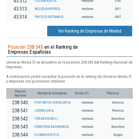
43.512
COCINA ALVE SL
mediana
3100
43.513
MELOSLAVAPIES SL.
mediana
5611
43.514
PROTECO SISTEMAS SL
mediana
4647
Ver Ranking de Empresas de Madrid
Posición 238.545
en el Ranking de
Empresas Españolas
Universo Moma Sl se encuentra en la posición 238.545 del Ranking Nacional de
Empresas.
A continuación podrá consultar la posición en el ranking de Universo Moma Sl
y empresas con posiciones similares:
Posición
Nombre de la empresa
Ventas (€)
Provincia
Nacional
238.540
PORT SAFOR CONGELATS SL
mediana
Valencia
238.541
LIDERAGUA SL.
mediana
Palencia
238.542
ITER ADVISORS S.L.
mediana
Barcelona
238.543
FERRETERIA BACARISAS SL
mediana
Barcelona
238.544
FLORABUR 2019 SL.
mediana
Burgos