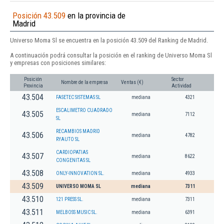
Posición 43.509
en la provincia de
Madrid
Universo Moma Sl se encuentra en la posición 43.509 del Ranking de Madrid.
A continuación podrá consultar la posición en el ranking de Universo Moma Sl
y empresas con posiciones similares:
Posición
Sector
Nombre de la empresa
Ventas (€)
Provincia
Actividad
43.504
FASETEC SISTEMAS SL
mediana
4321
ESCALIMETRO CUADRADO
43.505
mediana
7112
SL
RECAMBIOS MADRID
43.506
mediana
4782
RYAUTO SL
CARDIOPATIAS
43.507
mediana
8622
CONGENITAS SL
43.508
ONLY-INNOVATION SL.
mediana
4933
43.509
UNIVERSO MOMA SL
mediana
7311
43.510
121 PRESS SL.
mediana
7311
43.511
MELBOSS MUSIC SL.
mediana
6391