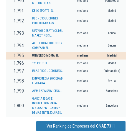
1.790
mediana
Pontevedra
MULTIMEDIA SL
1.791
KEKO SPORTS , SL.
mediana
Madrid
BEONE SOLUCIONES
1.792
mediana
Madrid
PUBLICITARIAS SL.
UP2YOU CREATIVOS DEL
1.793
mediana
Lérida
MARKETING SL.
AHTLETICAL OUTDOOR
1.794
mediana
Gerona
COMPANY SL.
1.795
UNIVERSO MOMA SL
mediana
Madrid
1.796
121 PRESS SL.
mediana
Madrid
1.797
ISLAS PRODUCCIONES SL
mediana
Palmas (las)
EMPREMEDIA SOCIEDAD
1.798
mediana
Sevilla
LIMITADA.
1.799
APM-DATA SERVICES SL.
mediana
Barcelona
GARCIA IDEAS E
INSPIRACION PARA
1.800
mediana
Barcelona
MARCAS ENTIDADES Y
DEMAS ENTELEQUIAS SL
Ver Ranking de Empresas del CNAE 7311