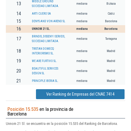
MIDDLE GROUND
13
mediana
Bizkaia
SOCIEDAD LIMITADA.
14
ARTI CUERO SA
mediana
Cádiz
15
DENYS AND VON AREND SL
mediana
Barcelona
16
UNNOM 21 SL.
mediana
Barcelona
BRINDIS, DISSENY I SERVEIS,
17
mediana
Tarragona
SOCIEDAD LIMITADA.
TRISTAN DOMECQ
18
mediana
Madrid
INTERIORISMO SL.
19
WE ARE FURTIVO SL.
mediana
Madrid
BEAUTIFUL SERVICES
20
mediana
Madrid
DESIGN SL
21
PRINCIPLE IBERIA SL.
mediana
Madrid
Ver Ranking de Empresas del CNAE 7414
Posición 15.535
en la provincia de
Barcelona
Unnom 21 Sl. se encuentra en la posición 15.535 del Ranking de Barcelona.