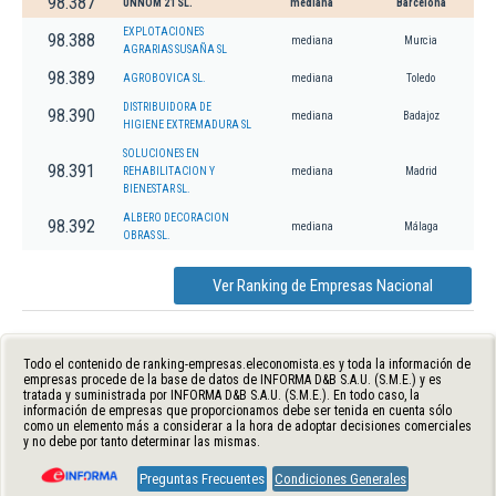
98.387
UNNOM 21 SL.
mediana
Barcelona
EXPLOTACIONES
98.388
mediana
Murcia
AGRARIAS SUSAÑA SL
98.389
AGROBOVICA SL.
mediana
Toledo
DISTRIBUIDORA DE
98.390
mediana
Badajoz
HIGIENE EXTREMADURA SL
SOLUCIONES EN
98.391
REHABILITACION Y
mediana
Madrid
BIENESTAR SL.
ALBERO DECORACION
98.392
mediana
Málaga
OBRAS SL.
Ver Ranking de Empresas Nacional
Todo el contenido de ranking-empresas.eleconomista.es y toda la información de
empresas procede de la base de datos de INFORMA D&B S.A.U. (S.M.E.) y es
tratada y suministrada por INFORMA D&B S.A.U. (S.M.E.). En todo caso, la
información de empresas que proporcionamos debe ser tenida en cuenta sólo
como un elemento más a considerar a la hora de adoptar decisiones comerciales
y no debe por tanto determinar las mismas.
Preguntas Frecuentes
Condiciones Generales