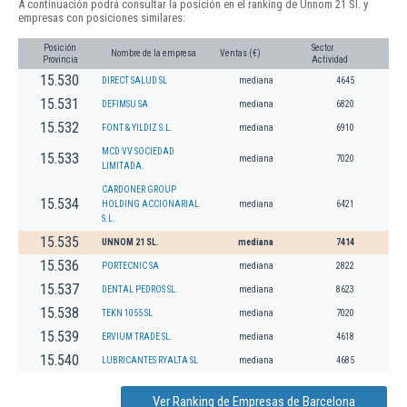
A continuación podrá consultar la posición en el ranking de Unnom 21 Sl. y
empresas con posiciones similares:
Posición
Sector
Nombre de la empresa
Ventas (€)
Provincia
Actividad
15.530
DIRECT SALUD SL
mediana
4645
15.531
DEFIMSU SA
mediana
6820
15.532
FONT & YILDIZ S.L.
mediana
6910
MCD VV SOCIEDAD
15.533
mediana
7020
LIMITADA.
CARDONER GROUP
15.534
HOLDING ACCIONARIAL
mediana
6421
S.L.
15.535
UNNOM 21 SL.
mediana
7414
15.536
PORTECNIC SA
mediana
2822
15.537
DENTAL PEDROS SL.
mediana
8623
15.538
TEKN 1055 SL
mediana
7020
15.539
ERVIUM TRADE SL.
mediana
4618
15.540
LUBRICANTES RYALTA SL
mediana
4685
Ver Ranking de Empresas de Barcelona