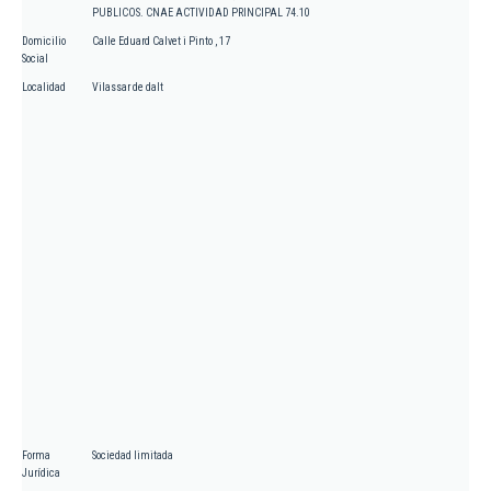
PUBLICOS. CNAE ACTIVIDAD PRINCIPAL 74.10
Domicilio
Calle Eduard Calvet i Pinto , 17
Social
Localidad
Vilassar de dalt
Forma
Sociedad limitada
Jurídica