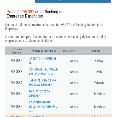
Posición 98.387
en el Ranking de
Empresas Españolas
Unnom 21 Sl. se encuentra en la posición 98.387 del Ranking Nacional de
Empresas.
A continuación podrá consultar la posición en el ranking de Unnom 21 Sl. y
empresas con posiciones similares:
Posición
Nombre de la empresa
Ventas (€)
Provincia
Nacional
JP GESTION INDUSTRIAL
98.382
mediana
Córdoba
SL.
VEHICULOS INDUSTRIALES
98.383
mediana
Ávila
LASTRAS Y MARTIN SL
JARDINES LA HACIENDA
98.384
mediana
Valencia
SOCIEDAD LIMITADA.
MCD VV SOCIEDAD
98.385
mediana
Barcelona
LIMITADA.
CARDONER GROUP
98.386
HOLDING ACCIONARIAL
mediana
Barcelona
S.L.