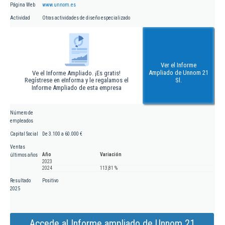
Página Web
www.unnom.es
Actividad
Otras actividades de diseño especializado
Ver el Informe
Ampliado de Unnom 21
Ve el Informe Ampliado. ¡Es gratis!
Regístrese en eInforma y le regalamos el
Sl.
Informe Ampliado de esta empresa
Número de
empleados
Capital Social
De 3.100 a 60.000 €
Ventas
Año
Variación
últimos años
2023
2024
113,81 %
Resultado
Positivo
2025
Accede al Informe ampliado de Unnom 21