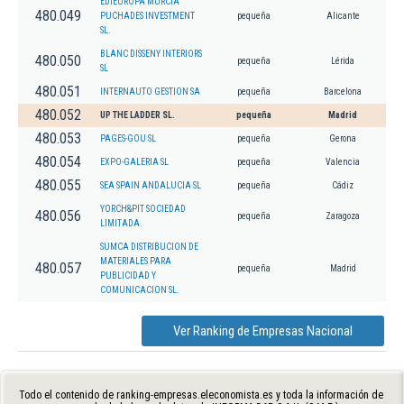
EDIEUROPA MURCIA
480.049
PUCHADES INVESTMENT
pequeña
Alicante
SL.
BLANC DISSENY INTERIORS
480.050
pequeña
Lérida
SL
480.051
INTERNAUTO GESTION SA
pequeña
Barcelona
480.052
UP THE LADDER SL.
pequeña
Madrid
480.053
PAGES-GOU SL
pequeña
Gerona
480.054
EXPO-GALERIA SL
pequeña
Valencia
480.055
SEA SPAIN ANDALUCIA SL
pequeña
Cádiz
YORCH&PIT SOCIEDAD
480.056
pequeña
Zaragoza
LIMITADA.
SUMCA DISTRIBUCION DE
MATERIALES PARA
480.057
pequeña
Madrid
PUBLICIDAD Y
COMUNICACION SL.
Ver Ranking de Empresas Nacional
Todo el contenido de ranking-empresas.eleconomista.es y toda la información de