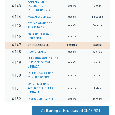
AMM ADVERTISING
4.143
PRODUCTION
pequeña
Madrid
PHOTOGRAPHERS SL.
4.144
MASCAROS COLS S.L.
pequeña
Barcelona
ESTUDIO GRAFICO DE
4.145
pequeña
Castellon
PUBLICIDAD SL
GALAS PUBLICIDAD
4.146
pequeña
Coruña
EXTERIOR SL.
4.147
UP THE LADDER SL.
pequeña
Madrid
4.148
ROUND IDEAS SL.
pequeña
Valencia
HERMANOS GOMEZ DE LOS
4.149
INFANTES SOCIEDAD
pequeña
Madrid
LIMITADA.
ESLABON 547 DISEÑO Y
4.150
pequeña
Madrid
COMUNICACION SL
ONIN 1I MOLINA &
4.151
ASOCIADOS SOCIEDAD
pequeña
Bizkaia
LIMITADA
4.152
INVERSIONES SIRVEN SL.
pequeña
Tenerife
Ver Ranking de Empresas del CNAE 7311