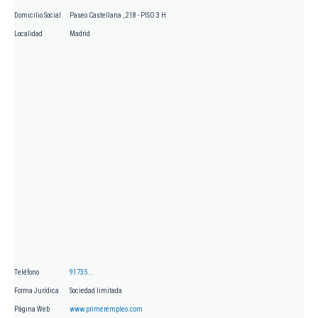
Domicilio Social
Paseo Castellana , 218 - PISO 3 H
Localidad
Madrid
Teléfono
91735...
Forma Jurídica
Sociedad limitada
Página Web
www.primerempleo.com