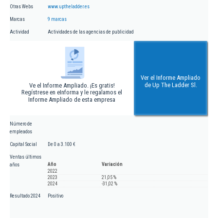
Otras Webs
www.uptheladder.es
Marcas
9 marcas
Actividad
Actividades de las agencias de publicidad
Ver el Informe Ampliado
de Up The Ladder Sl.
Ve el Informe Ampliado. ¡Es gratis!
Regístrese en eInforma y le regalamos el
Informe Ampliado de esta empresa
Número de
empleados
Capital Social
De 0 a 3.100 €
Ventas últimos
Año
Variación
años
2022
2023
21,05 %
2024
-31,02 %
Resultado 2024
Positivo