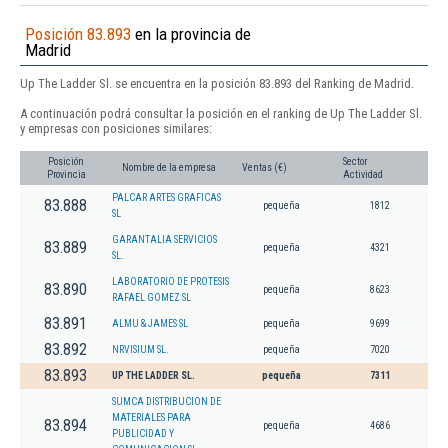
Posición 83.893
en la provincia de
Madrid
Up The Ladder Sl. se encuentra en la posición 83.893 del Ranking de Madrid.
A continuación podrá consultar la posición en el ranking de Up The Ladder Sl.
y empresas con posiciones similares:
Posición
Sector
Nombre de la empresa
Ventas (€)
Provincia
Actividad
PALCAR ARTES GRAFICAS
83.888
pequeña
1812
SL
GARANTALIA SERVICIOS
83.889
pequeña
4321
SL.
LABORATORIO DE PROTESIS
83.890
pequeña
8623
RAFAEL GOMEZ SL
83.891
ALMU & JAMES SL
pequeña
9699
83.892
NRVISIUM SL.
pequeña
7020
83.893
UP THE LADDER SL.
pequeña
7311
SUMCA DISTRIBUCION DE
MATERIALES PARA
83.894
pequeña
4686
PUBLICIDAD Y