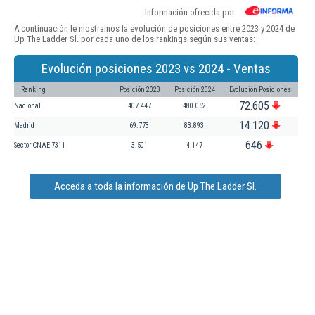
Información ofrecida por
A continuación le mostramos la evolución de posiciones entre 2023 y 2024 de
Up The Ladder Sl. por cada uno de los rankings según sus ventas:
Evolución posiciones 2023 vs 2024 - Ventas
Ranking
Posición 2023
Posición 2024
Evolución Posiciones
72.605
Nacional
407.447
480.052
14.120
Madrid
69.773
83.893
646
Sector CNAE 7311
3.501
4.147
Acceda a toda la información de Up The Ladder Sl.