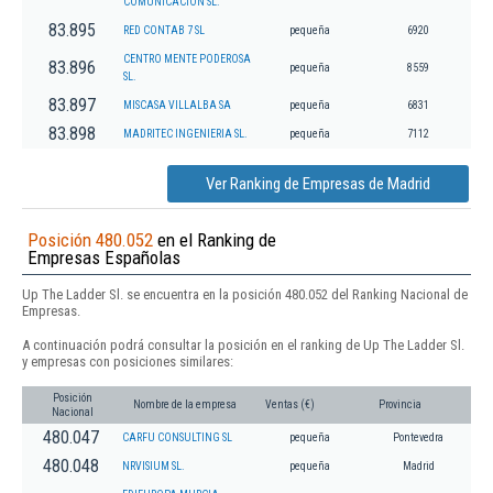
COMUNICACION SL.
83.895
RED CONTAB 7 SL
pequeña
6920
CENTRO MENTE PODEROSA
83.896
pequeña
8559
SL.
83.897
MISCASA VILLALBA SA
pequeña
6831
83.898
MADRITEC INGENIERIA SL.
pequeña
7112
Ver Ranking de Empresas de Madrid
Posición 480.052
en el Ranking de
Empresas Españolas
Up The Ladder Sl. se encuentra en la posición 480.052 del Ranking Nacional de
Empresas.
A continuación podrá consultar la posición en el ranking de Up The Ladder Sl.
y empresas con posiciones similares:
Posición
Nombre de la empresa
Ventas (€)
Provincia
Nacional
480.047
CARFU CONSULTING SL
pequeña
Pontevedra
480.048
NRVISIUM SL.
pequeña
Madrid