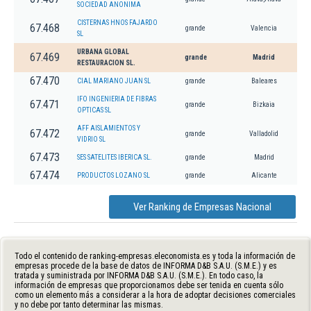
SOCIEDAD ANONIMA
CISTERNAS HNOS FAJARDO
67.468
grande
Valencia
SL
URBANA GLOBAL
67.469
grande
Madrid
RESTAURACION SL.
67.470
CIAL MARIANO JUAN SL
grande
Baleares
IFO INGENIERIA DE FIBRAS
67.471
grande
Bizkaia
OPTICAS SL
AFF AISLAMIENTOS Y
67.472
grande
Valladolid
VIDRIO SL
67.473
SES SATELITES IBERICA SL.
grande
Madrid
67.474
PRODUCTOS LOZANO SL
grande
Alicante
Ver Ranking de Empresas Nacional
Todo el contenido de ranking-empresas.eleconomista.es y toda la información de
empresas procede de la base de datos de INFORMA D&B S.A.U. (S.M.E.) y es
tratada y suministrada por INFORMA D&B S.A.U. (S.M.E.). En todo caso, la
información de empresas que proporcionamos debe ser tenida en cuenta sólo
como un elemento más a considerar a la hora de adoptar decisiones comerciales
y no debe por tanto determinar las mismas.