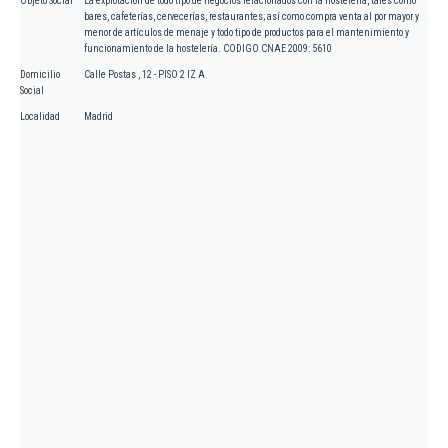
Objeto Social
La explotación de todo tipo de negocios relacionados con la hostelería, tales como
bares, cafeterías, cervecerías, restaurantes; así como compra venta al por mayor y
menor de artículos de menaje y todo tipo de productos para el mantenimiento y
funcionamiento de la hostelería. CODIGO CNAE 2009: 5610
Domicilio
Calle Postas , 12 - PISO 2 IZ A
Social
Localidad
Madrid