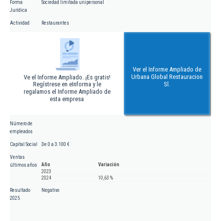
Forma
Sociedad limitada unipersonal
Jurídica
Actividad
Restaurantes
Ver el Informe Ampliado de
Urbana Global Restauracion
Ve el Informe Ampliado. ¡Es gratis!
Regístrese en eInforma y le
Sl.
regalamos el Informe Ampliado de
esta empresa
Número de
empleados
Capital Social
De 0 a 3.100 €
Ventas
Año
Variación
últimos años
2023
2024
10,63 %
Resultado
Negativo
2025