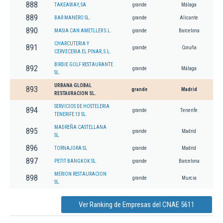
888
TAKEAWAY, SA
grande
Málaga
889
BAR MANERO SL.
grande
Alicante
890
MASIA CAN AMETLLER S.L.
grande
Barcelona
CHARCUTERIA Y
891
grande
Coruña
CERVECERIA EL PINAR, S.L.
BIRDIE GOLF RESTAURANTE
892
grande
Málaga
SL.
URBANA GLOBAL
893
grande
Madrid
RESTAURACION SL.
SERVICIOS DE HOSTELERIA
894
grande
Tenerife
TENERIFE 13 SL.
MADREÑA CASTELLANA
895
grande
Madrid
SL.
896
TORNAJORA SL
grande
Madrid
897
PETIT BANGKOK SL.
grande
Barcelona
MERION RESTAURACION
898
grande
Murcia
SL.
Ver Ranking de Empresas del CNAE 5611