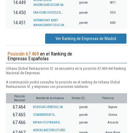
ROUND ROBIN
14.449
grande
6811
INVERSIONES SOCIMI SA.
14.450
FAR HOME HOSTELS SL.
grande
5510
INTERMONEY ASSET
14.451
grande
6630
MANAGEMENT SGIIC SA.
Ver Ranking de Empresas de Madrid
Posición 67.469
en el Ranking de
Empresas Españolas
Urbana Global Restauracion Sl. se encuentra en la posición 67.469 del Ranking
Nacional de Empresas.
A continuación podrá consultar la posición en el ranking de Urbana Global
Restauracion Sl. y empresas con posiciones similares:
Posición
Nombre de la empresa
Ventas (€)
Provincia
Nacional
67.464
BODEGAS CERROSOL SA
grande
Segovia
67.465
COMAMERCAT SL.
grande
Gerona
67.466
BRYAN FOOTWEAR SL.
grande
Alicante
AEROBLADE STRUCTURES
67.467
grande
Arava,Álava