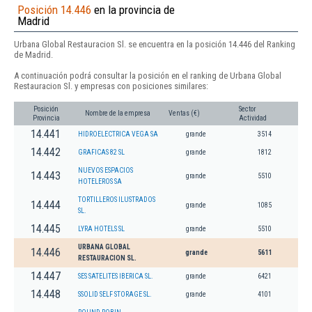
Posición 14.446
en la provincia de
Madrid
Urbana Global Restauracion Sl. se encuentra en la posición 14.446 del Ranking
de Madrid.
A continuación podrá consultar la posición en el ranking de Urbana Global
Restauracion Sl. y empresas con posiciones similares:
Posición
Sector
Nombre de la empresa
Ventas (€)
Provincia
Actividad
14.441
HIDROELECTRICA VEGA SA
grande
3514
14.442
GRAFICAS 82 SL
grande
1812
NUEVOS ESPACIOS
14.443
grande
5510
HOTELEROS SA
TORTILLEROS ILUSTRADOS
14.444
grande
1085
SL.
14.445
LYRA HOTELS SL
grande
5510
URBANA GLOBAL
14.446
grande
5611
RESTAURACION SL.
14.447
SES SATELITES IBERICA SL.
grande
6421
14.448
SSOLID SELF STORAGE SL.
grande
4101