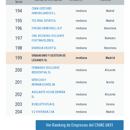
Sector
CIMA GESTORES
194
mediana
Madrid
INMOBILIARIOS S.L.
195
TEO REAL ESTATE SL.
mediana
Madrid
196
FINCAS CARBONELL SLP
mediana
Barcelona
OWL BOOKING HOLIDAYS
197
mediana
Baleares
FOR TRAVELERS SL.
198
SINERGIA VELVET SL.
mediana
Barcelona
URBANISMO Y GESTION DE
199
mediana
Madrid
LEGANES SL
FERRANDO EXCLUSIVE
200
mediana
Alicante
RESIDENTIAL SL.
SERVICIOS Y
201
mediana
Sevilla
REPARACIONES, SA
ADELANTE HOUSE ESPAÑA
202
mediana
Alicante
SL.
203
BUSQUETS SITJA SL
mediana
Gerona
204
V 2 VIVIENDA 2 SA
mediana
Madrid
Ver Ranking de Empresas del CNAE 6831