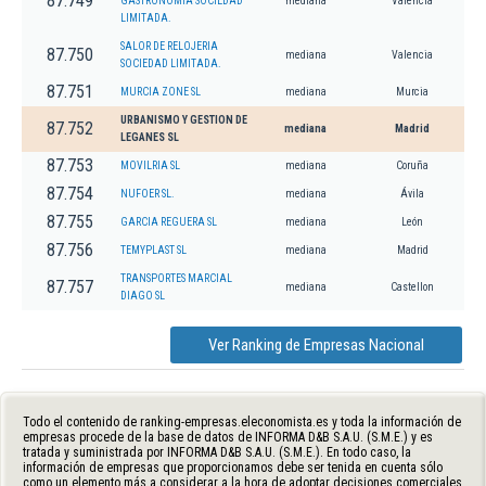
87.749
GASTRONOMIA SOCIEDAD
mediana
Valencia
LIMITADA.
SALOR DE RELOJERIA
87.750
mediana
Valencia
SOCIEDAD LIMITADA.
87.751
MURCIA ZONE SL
mediana
Murcia
URBANISMO Y GESTION DE
87.752
mediana
Madrid
LEGANES SL
87.753
MOVILRIA SL
mediana
Coruña
87.754
NUFOER SL.
mediana
Ávila
87.755
GARCIA REGUERA SL
mediana
León
87.756
TEMYPLAST SL
mediana
Madrid
TRANSPORTES MARCIAL
87.757
mediana
Castellon
DIAGO SL
Ver Ranking de Empresas Nacional
Todo el contenido de ranking-empresas.eleconomista.es y toda la información de
empresas procede de la base de datos de INFORMA D&B S.A.U. (S.M.E.) y es
tratada y suministrada por INFORMA D&B S.A.U. (S.M.E.). En todo caso, la
información de empresas que proporcionamos debe ser tenida en cuenta sólo
como un elemento más a considerar a la hora de adoptar decisiones comerciales