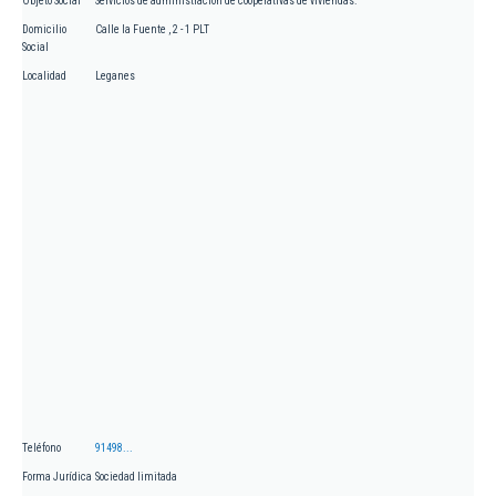
Objeto Social
Servicios de administración de cooperativas de viviendas.
Domicilio
Calle la Fuente , 2 - 1 PLT
Social
Localidad
Leganes
Teléfono
91498...
Forma Jurídica
Sociedad limitada