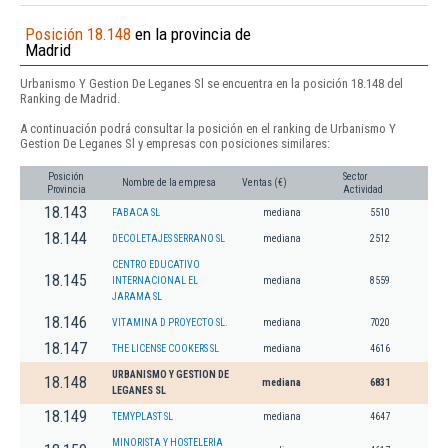
Posición 18.148
en la provincia de
Madrid
Urbanismo Y Gestion De Leganes Sl se encuentra en la posición 18.148 del
Ranking de Madrid.
A continuación podrá consultar la posición en el ranking de Urbanismo Y
Gestion De Leganes Sl y empresas con posiciones similares:
Posición
Sector
Nombre de la empresa
Ventas (€)
Provincia
Actividad
18.143
FABACA SL
mediana
5510
18.144
DECOLETAJES SERRANO SL
mediana
2512
CENTRO EDUCATIVO
18.145
INTERNACIONAL EL
mediana
8559
JARAMA SL
18.146
VITAMINA D PROYECTO SL.
mediana
7020
18.147
THE LICENSE COOKERS SL
mediana
4616
URBANISMO Y GESTION DE
18.148
mediana
6831
LEGANES SL
18.149
TEMYPLAST SL
mediana
4647
MINORISTA Y HOSTELERIA