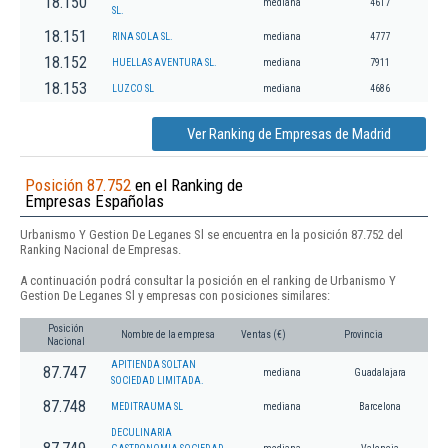
18.150
mediana
4617
SL.
18.151
RINA SOLA SL.
mediana
4777
18.152
HUELLAS AVENTURA SL.
mediana
7911
18.153
LUZCO SL
mediana
4686
Ver Ranking de Empresas de Madrid
Posición 87.752
en el Ranking de
Empresas Españolas
Urbanismo Y Gestion De Leganes Sl se encuentra en la posición 87.752 del
Ranking Nacional de Empresas.
A continuación podrá consultar la posición en el ranking de Urbanismo Y
Gestion De Leganes Sl y empresas con posiciones similares:
Posición
Nombre de la empresa
Ventas (€)
Provincia
Nacional
APITIENDA SOLTAN
87.747
mediana
Guadalajara
SOCIEDAD LIMITADA.
87.748
MEDITRAUMA SL
mediana
Barcelona
DECULINARIA