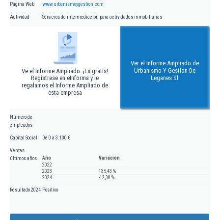
Página Web
www.urbanismoygestion.com
Actividad
Servicios de intermediación para actividades inmobiliarias
Ver el Informe Ampliado de
Urbanismo Y Gestion De
Ve el Informe Ampliado. ¡Es gratis!
Regístrese en eInforma y le
Leganes Sl
regalamos el Informe Ampliado de
esta empresa
Número de
empleados
Capital Social
De 0 a 3.100 €
Ventas
Año
Variación
últimos años
2022
2023
135,43 %
2024
-12,38 %
Resultado 2024
Positivo