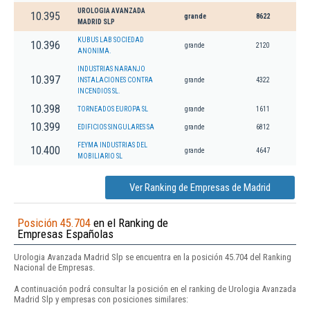
UROLOGIA AVANZADA
10.395
grande
8622
MADRID SLP
KUBUS LAB SOCIEDAD
10.396
grande
2120
ANONIMA.
INDUSTRIAS NARANJO
10.397
INSTALACIONES CONTRA
grande
4322
INCENDIOS SL.
10.398
TORNEADOS EUROPA SL
grande
1611
10.399
EDIFICIOS SINGULARES SA
grande
6812
FEYMA INDUSTRIAS DEL
10.400
grande
4647
MOBILIARIO SL
Ver Ranking de Empresas de Madrid
Posición 45.704
en el Ranking de
Empresas Españolas
Urologia Avanzada Madrid Slp se encuentra en la posición 45.704 del Ranking
Nacional de Empresas.
A continuación podrá consultar la posición en el ranking de Urologia Avanzada
Madrid Slp y empresas con posiciones similares: