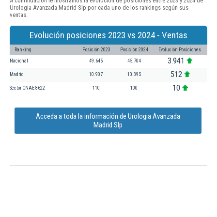
A continuación le mostramos la evolución de posiciones entre 2023 y 2024 de
Urologia Avanzada Madrid Slp por cada uno de los rankings según sus
ventas:
Evolución posiciones 2023 vs 2024 - Ventas
Ranking
Posición 2023
Posición 2024
Evolución Posiciones
3.941
Nacional
49.645
45.704
512
Madrid
10.907
10.395
10
Sector CNAE 8622
110
100
Acceda a toda la información de Urologia Avanzada
Madrid Slp