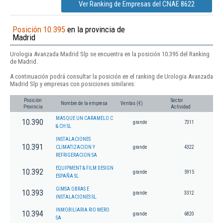
Ver Ranking de Empresas del CNAE 8622
Posición 10.395
en la provincia de
Madrid
Urologia Avanzada Madrid Slp se encuentra en la posición 10.395 del Ranking
de Madrid.
A continuación podrá consultar la posición en el ranking de Urologia Avanzada
Madrid Slp y empresas con posiciones similares:
Posición
Sector
Nombre de la empresa
Ventas (€)
Provincia
Actividad
MAS QUE UN CARAMELO C
10.390
grande
7311
& CH SL
INSTALACIONES
10.391
CLIMATIZACION Y
grande
4322
REFRIGERACION SA
EQUIPMENT & FILM DESIGN
10.392
grande
5915
ESPAÑA SL
GIMSA OBRAS E
10.393
grande
3312
INSTALACIONES SL.
INMOBILIARIA RIO MERO
10.394
grande
6820
SA