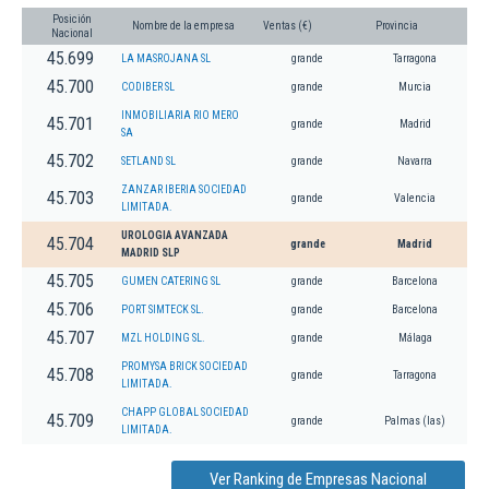
Posición
Nombre de la empresa
Ventas (€)
Provincia
Nacional
45.699
LA MASROJANA SL
grande
Tarragona
45.700
CODIBER SL
grande
Murcia
INMOBILIARIA RIO MERO
45.701
grande
Madrid
SA
45.702
SETLAND SL
grande
Navarra
ZANZAR IBERIA SOCIEDAD
45.703
grande
Valencia
LIMITADA.
UROLOGIA AVANZADA
45.704
grande
Madrid
MADRID SLP
45.705
GUMEN CATERING SL
grande
Barcelona
45.706
PORT SIMTECK SL.
grande
Barcelona
45.707
MZL HOLDING SL.
grande
Málaga
PROMYSA BRICK SOCIEDAD
45.708
grande
Tarragona
LIMITADA.
CHAPP GLOBAL SOCIEDAD
45.709
grande
Palmas (las)
LIMITADA.
Ver Ranking de Empresas Nacional