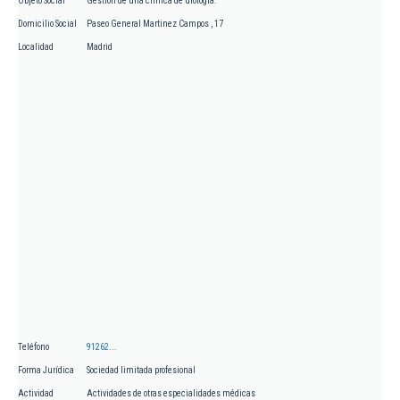
Objeto Social
Gestión de una clínica de urologia.
Domicilio Social
Paseo General Martinez Campos , 17
Localidad
Madrid
Teléfono
91262...
Forma Jurídica
Sociedad limitada profesional
Actividad
Actividades de otras especialidades médicas