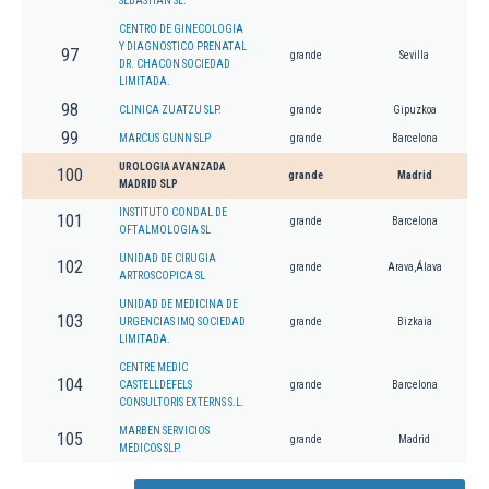
SEBASTIAN SL.
CENTRO DE GINECOLOGIA
Y DIAGNOSTICO PRENATAL
97
grande
Sevilla
DR. CHACON SOCIEDAD
LIMITADA.
98
CLINICA ZUATZU SLP.
grande
Gipuzkoa
99
MARCUS GUNN SLP
grande
Barcelona
UROLOGIA AVANZADA
100
grande
Madrid
MADRID SLP
INSTITUTO CONDAL DE
101
grande
Barcelona
OFTALMOLOGIA SL
UNIDAD DE CIRUGIA
102
grande
Arava,Álava
ARTROSCOPICA SL
UNIDAD DE MEDICINA DE
103
URGENCIAS IMQ SOCIEDAD
grande
Bizkaia
LIMITADA.
CENTRE MEDIC
104
CASTELLDEFELS
grande
Barcelona
CONSULTORIS EXTERNS S.L.
MARBEN SERVICIOS
105
grande
Madrid
MEDICOS SLP.