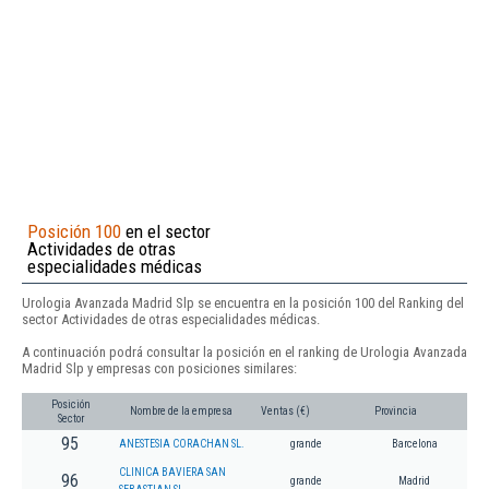
Posición 100
en el sector
Actividades de otras
especialidades médicas
Urologia Avanzada Madrid Slp se encuentra en la posición 100 del Ranking del
sector Actividades de otras especialidades médicas.
A continuación podrá consultar la posición en el ranking de Urologia Avanzada
Madrid Slp y empresas con posiciones similares:
Posición
Nombre de la empresa
Ventas (€)
Provincia
Sector
95
ANESTESIA CORACHAN SL.
grande
Barcelona
CLINICA BAVIERA SAN
96
grande
Madrid