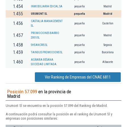
1.454
INMOBILIARIA EDICAL SA
pequeña
Madrid
1.455
URUMONT SL
pequeña
Madrid
CASTALIA MANAGEMENT
1.456
pequeña
Castellon
SL.
PROMOCIONES BARRIO
1.457
pequeña
Madrid
2005 SL
1.458
SHEANCRIS SL
pequeña
Segovia
1.459
TAINDUS PROMOCIONS SL
pequeña
Barcelona
AGRARIA BESANA
1.460
pequeña
Albacete
SOCIEDAD LIMITADA.
Ver Ranking de Empresas del CNAE 6811
Posición 57.099
en la provincia de
Madrid
Urumont Sl se encuentra en la posición 57.099 del Ranking de Madrid.
A continuación podrá consultar la posición en el ranking de Urumont Sl y
empresas con posiciones similares: