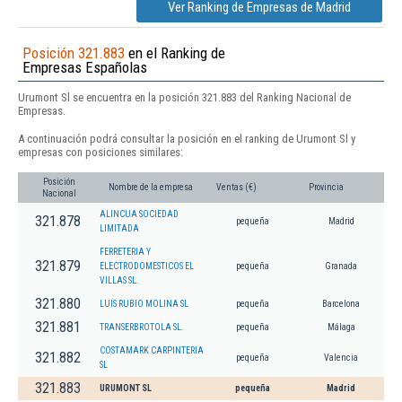
Ver Ranking de Empresas de Madrid
Posición 321.883
en el Ranking de
Empresas Españolas
Urumont Sl se encuentra en la posición 321.883 del Ranking Nacional de
Empresas.
A continuación podrá consultar la posición en el ranking de Urumont Sl y
empresas con posiciones similares:
Posición
Nombre de la empresa
Ventas (€)
Provincia
Nacional
ALINCUA SOCIEDAD
321.878
pequeña
Madrid
LIMITADA
FERRETERIA Y
321.879
ELECTRODOMESTICOS EL
pequeña
Granada
VILLAS SL.
321.880
LUIS RUBIO MOLINA SL
pequeña
Barcelona
321.881
TRANSERBROTOLA SL.
pequeña
Málaga
COSTAMARK CARPINTERIA
321.882
pequeña
Valencia
SL
321.883
URUMONT SL
pequeña
Madrid