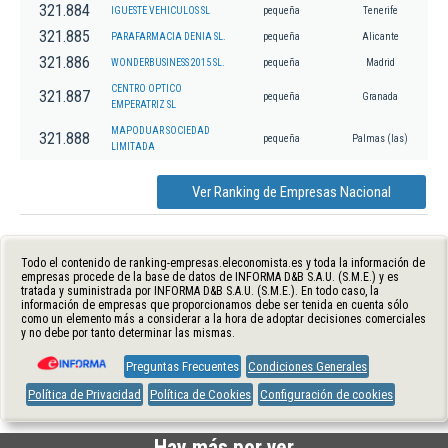
321.884
IGUESTE VEHICULOS SL
pequeña
Tenerife
321.885
PARAFARMACIA DENIA SL.
pequeña
Alicante
321.886
WONDERBUSINESS 2015 SL.
pequeña
Madrid
CENTRO OPTICO
321.887
pequeña
Granada
EMPERATRIZ SL
MAPODUAR SOCIEDAD
321.888
pequeña
Palmas (las)
LIMITADA
Ver Ranking de Empresas Nacional
Todo el contenido de ranking-empresas.eleconomista.es y toda la información de
empresas procede de la base de datos de INFORMA D&B S.A.U. (S.M.E.) y es
tratada y suministrada por INFORMA D&B S.A.U. (S.M.E.). En todo caso, la
información de empresas que proporcionamos debe ser tenida en cuenta sólo
como un elemento más a considerar a la hora de adoptar decisiones comerciales
y no debe por tanto determinar las mismas.
Preguntas Frecuentes
Condiciones Generales
Política de Privacidad
Política de Cookies
Configuración de cookies
Hay más por ver