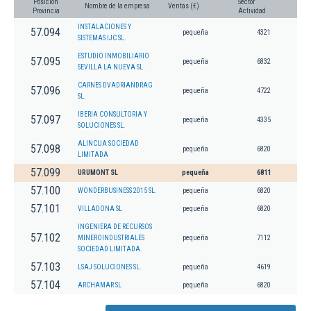
Posición
Sector
Nombre de la empresa
Ventas (€)
Provincia
Actividad
INSTALACIONES Y
57.094
pequeña
4321
SISTEMAS IJC SL.
ESTUDIO INMOBILIARIO
57.095
pequeña
6832
SEVILLA LA NUEVA SL.
CARNES DVADRIANDRAG
57.096
pequeña
4722
SL.
IBERIA CONSULTORIA Y
57.097
pequeña
4335
SOLUCIONES SL.
ALINCUA SOCIEDAD
57.098
pequeña
6820
LIMITADA
57.099
URUMONT SL
pequeña
6811
57.100
WONDERBUSINESS 2015 SL.
pequeña
6820
57.101
VILLADONA SL
pequeña
6820
INGENIERA DE RECURSOS
57.102
MINEROINDUSTRIALES
pequeña
7112
SOCIEDAD LIMITADA.
57.103
LSAJ SOLUCIONES SL.
pequeña
4619
57.104
ARCHAMAR SL
pequeña
6820