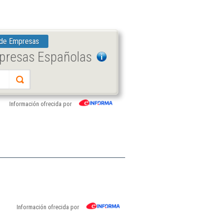
 de Empresas
mpresas Españolas
Información ofrecida por
Información ofrecida por