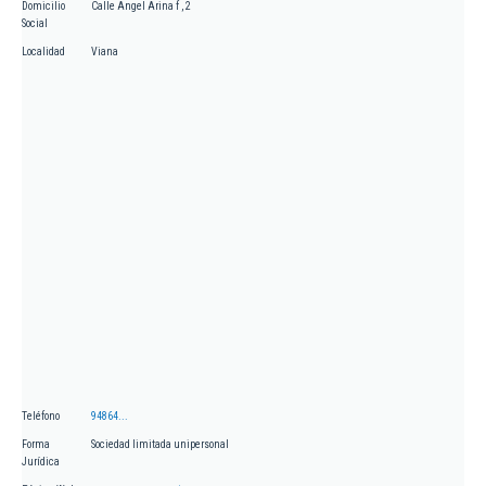
Domicilio
Calle Angel Arina f , 2
Social
Localidad
Viana
Teléfono
94864...
Forma
Sociedad limitada unipersonal
Jurídica