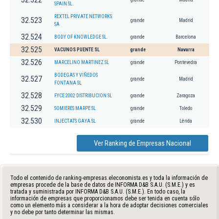
SPAIN SL.
REXTEL PRIVATE NETWORKS
32.523
grande
Madrid
SA
32.524
BODY OF KNOWLEDGE SL.
grande
Barcelona
32.525
VACUNOS PUENTE SL
grande
Navarra
32.526
MARCELINO MARTINEZ SL
grande
Pontevedra
BODEGAS Y VIÑEDOS
32.527
grande
Madrid
FONTANA SL
32.528
FYCE 2002 DISTRIBUCION SL
grande
Zaragoza
32.529
SOMIERES MARPE SL
grande
Toledo
32.530
INJECTATS GAYA SL
grande
Lérida
Ver Ranking de Empresas Nacional
Todo el contenido de ranking-empresas.eleconomista.es y toda la información de
empresas procede de la base de datos de INFORMA D&B S.A.U. (S.M.E.) y es
tratada y suministrada por INFORMA D&B S.A.U. (S.M.E.). En todo caso, la
información de empresas que proporcionamos debe ser tenida en cuenta sólo
como un elemento más a considerar a la hora de adoptar decisiones comerciales
y no debe por tanto determinar las mismas.