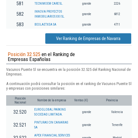
581
TECNIMOEM CARE SL.
grande
2226
INNOVA PROYECTOS
582
grande
6812
INMOBILIARIOS XXI SL.
583
BEOLAETXEA SA
grande
4711
Ver Ranking de Empresas de Navarra
Posición 32.525
en el Ranking de
Empresas Españolas
Vacunos Puente Sl se encuentra en la posición 32.525 del Ranking Nacional de
Empresas.
A continuación podrá consultar la posición en el ranking de Vacunos Puente Sl
y empresas con posiciones similares:
Posición
Nombre de la empresa
Ventas (€)
Provincia
Nacional
EUROGLOBAL PARKING
32.520
grande
Valencia
SOCIEDAD LIMITADA.
PINTURAS CIN CANARIAS
32.521
grande
Tenerife
SA
APEX FINANCIAL SERVICES
32.522
grande
Madrid