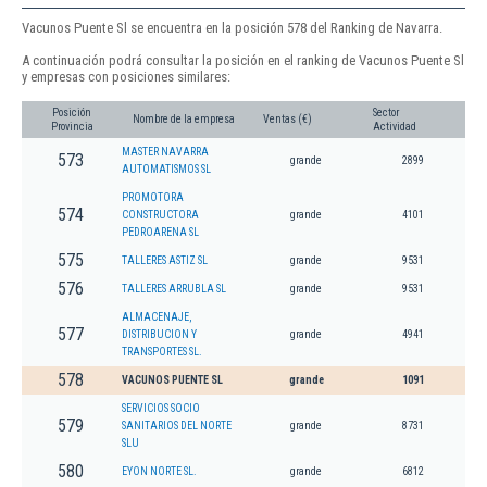
Vacunos Puente Sl se encuentra en la posición 578 del Ranking de Navarra.
A continuación podrá consultar la posición en el ranking de Vacunos Puente Sl
y empresas con posiciones similares:
Posición
Sector
Nombre de la empresa
Ventas (€)
Provincia
Actividad
MASTER NAVARRA
573
grande
2899
AUTOMATISMOS SL
PROMOTORA
574
CONSTRUCTORA
grande
4101
PEDROARENA SL
575
TALLERES ASTIZ SL
grande
9531
576
TALLERES ARRUBLA SL
grande
9531
ALMACENAJE,
577
DISTRIBUCION Y
grande
4941
TRANSPORTES SL.
578
VACUNOS PUENTE SL
grande
1091
SERVICIOS SOCIO
579
SANITARIOS DEL NORTE
grande
8731
SLU
580
EYON NORTE SL.
grande
6812