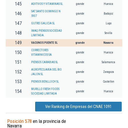
145
ADITIVOS Y VITAMINAS SL
grande
Huesca
SAT SANTO DOMINGO N
146
grande
Badajoz
5937
147
GUTREI GALICIA SL
grande
Lugo
IMAQ PIENSOS SOCIEDAD
148
grande
Sevilla
LIMITADA.
149
VACUNOS PUENTE SL
grande
Navarra
CORRECTORES
150
grande
Huesca
VITAMINICOS SA
151
PIENSOS CARABIAS SL
grande
Salamanca
AGROPECUARIA DEL RIO
152
grande
Zaragoza
JALON SL
153
PIENSOS BENLLOCH SL
grande
Castellon
MURILLO FRESH FOODS
154
grande
Huesca
SOCIEDAD LIMITADA
Ver Ranking de Empresas del CNAE 1091
Posición 578
en la provincia de
Navarra