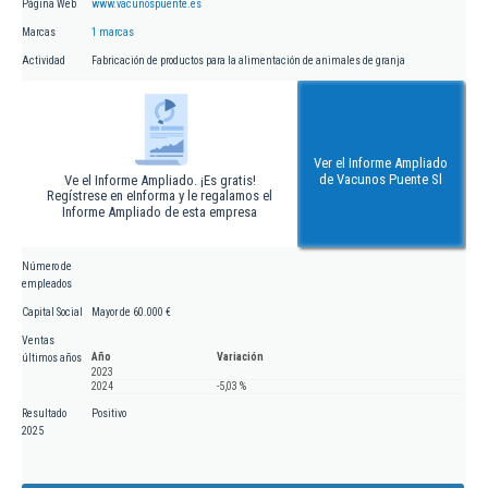
Página Web
www.vacunospuente.es
Marcas
1 marcas
Actividad
Fabricación de productos para la alimentación de animales de granja
Ver el Informe Ampliado
de Vacunos Puente Sl
Ve el Informe Ampliado. ¡Es gratis!
Regístrese en eInforma y le regalamos el
Informe Ampliado de esta empresa
Número de
empleados
Capital Social
Mayor de 60.000 €
Ventas
Año
Variación
últimos años
2023
2024
-5,03 %
Resultado
Positivo
2025