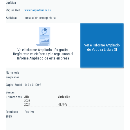
Jurídica
Página Web
www.carpinteriam.es
Actividad
Instalación de carpintería
Ver el Informe Ampliado
de Vadova Llebra Sl
Ve el Informe Ampliado. ¡Es gratis!
Regístrese en eInforma y le regalamos el
Informe Ampliado de esta empresa
Número de
empleados
Capital Social
De 0 a 3.100 €
Ventas
Año
Variación
últimos años
2023
2024
-41,49 %
Resultado
Positivo
2025