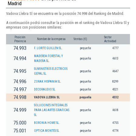
Madrid
Vadova Llebra Sl se encuentra en la posición 74.998 del Ranking de Madrid.
A continuación podrá consultar la posición en el ranking de Vadova Llebra Sl y
empresas con posiciones similares:
Posición
Sector
Nombre de la empresa
Ventas (€)
Provincia
Actividad
74.993
F. LORITE GUILLEN SL.
pequeña
4777
MADEREA FORESTAL Y
74.994
pequeña
4613
MADERA SL.
SUMINISTROS ELECTRICOS
74.995
pequeña
4647
GEPAL SL.
74.996
ZORAK HISPANIA SL.
pequeña
8299
74.997
DECORAUDIO SL
pequeña
4321
74.998
VADOVA LLEBRA SL
pequeña
4332
SOLUCIONES INTEGRALES
74.999
PARA LAS ARTES GRAFICAS
pequeña
4618
SL
75.000
BORONIA HOME SL.
pequeña
4755
75.001
OPTICA MONTES SL
pequeña
4774