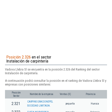
Posición 2.326
en el sector
Instalación de carpintería
Vadova Llebra Sl se encuentra en la posición 2.326 del Ranking del sector
Instalación de carpintería.
A continuación podrá consultar la posición en el ranking de Vadova Llebra Sl y
empresas con posiciones similares:
Posición
Nombre de la empresa
Ventas (€)
Provincia
Sector
CARPINS GRACIONEPEL
2.321
pequeña
Huesca
SOCIEDAD LIMITADA.