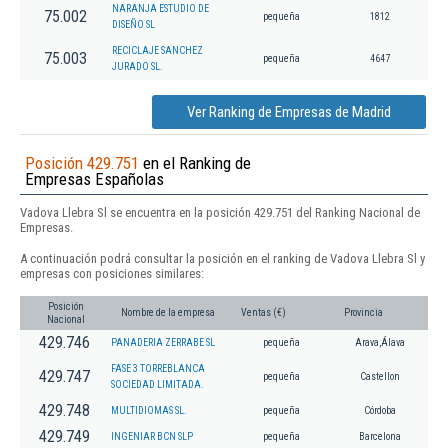
NARANJA ESTUDIO DE
75.002
pequeña
1812
DISEÑO SL
RECICLAJE SANCHEZ
75.003
pequeña
4647
JURADO SL.
Ver Ranking de Empresas de Madrid
Posición 429.751
en el Ranking de
Empresas Españolas
Vadova Llebra Sl se encuentra en la posición 429.751 del Ranking Nacional de
Empresas.
A continuación podrá consultar la posición en el ranking de Vadova Llebra Sl y
empresas con posiciones similares:
Posición
Nombre de la empresa
Ventas (€)
Provincia
Nacional
429.746
PANADERIA ZERRABE SL
pequeña
Arava,Álava
FASE 3 TORREBLANCA
429.747
pequeña
Castellon
SOCIEDAD LIMITADA.
429.748
MULTIDIOMAS SL.
pequeña
Córdoba
429.749
INGENIAR BCN SLP
pequeña
Barcelona