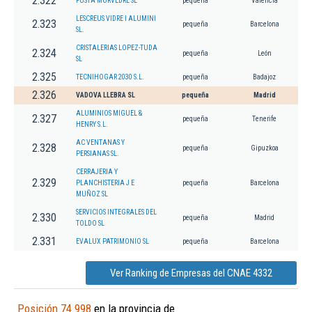
2.322
FUSTA MORVEDRE SL
pequeña
Valencia
LESCREUS VIDRE I ALUMINI
2.323
pequeña
Barcelona
SL.
CRISTALERIAS LOPEZ-TUDA
2.324
pequeña
León
SL
2.325
TECNIHOGAR 2030 S.L.
pequeña
Badajoz
2.326
VADOVA LLEBRA SL
pequeña
Madrid
ALUMINIOS MIGUEL &
2.327
pequeña
Tenerife
HENRY S.L.
AC VENTANAS Y
2.328
pequeña
Gipuzkoa
PERSIANAS SL.
CERRAJERIA Y
2.329
PLANCHISTERIA J E
pequeña
Barcelona
MUÑOZ SL
SERVICIOS INTEGRALES DEL
2.330
pequeña
Madrid
TOLDO SL
2.331
EVALUX PATRIMONIO SL
pequeña
Barcelona
Ver Ranking de Empresas del CNAE 4332
Posición 74.998
en la provincia de