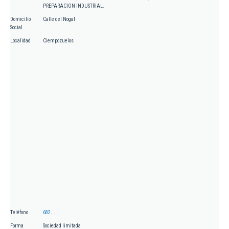
PREPARACION INDUSTRIAL.
Domicilio
Calle del Nogal
Social
Localidad
Ciempozuelos
Teléfono
682.....
Forma
Sociedad limitada