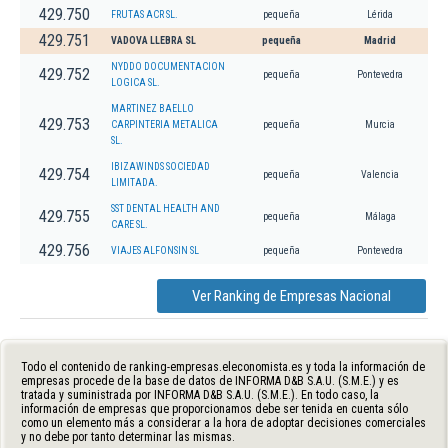
429.750
FRUTAS ACR SL.
pequeña
Lérida
429.751
VADOVA LLEBRA SL
pequeña
Madrid
NYDDO DOCUMENTACION
429.752
pequeña
Pontevedra
LOGICA SL.
MARTINEZ BAELLO
429.753
CARPINTERIA METALICA
pequeña
Murcia
SL.
IBIZAWINDS SOCIEDAD
429.754
pequeña
Valencia
LIMITADA.
SST DENTAL HEALTH AND
429.755
pequeña
Málaga
CARE SL.
429.756
VIAJES ALFONSIN SL
pequeña
Pontevedra
Ver Ranking de Empresas Nacional
Todo el contenido de ranking-empresas.eleconomista.es y toda la información de
empresas procede de la base de datos de INFORMA D&B S.A.U. (S.M.E.) y es
tratada y suministrada por INFORMA D&B S.A.U. (S.M.E.). En todo caso, la
información de empresas que proporcionamos debe ser tenida en cuenta sólo
como un elemento más a considerar a la hora de adoptar decisiones comerciales
y no debe por tanto determinar las mismas.