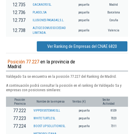
12.735
GACANO93 SL.
pequeña
Madrid
12.736
PLASOL SA
pequeña
Barcelona
12.737
ILUSIONES PASADAS, S.L.
pequeña
Coruña
ALTIGE DOMUS SOCIEDAD
12.738
pequeña
Valencia
LIMITADA.
Ver Ranking de Empresas del CNAE 6820
Posición 77.227
en la provincia de
Madrid
Valdejado Sa se encuentra en la posición 77.227 del Ranking de Madrid.
A continuación podrá consultar la posición en el ranking de Valdejado Sa y
empresas con posiciones similares:
Posición
Sector
Nombre de la empresa
Ventas (€)
Provincia
Actividad
77.222
VIPPER SISTEMAS SLL
pequeña
8559
77.223
WHITE TURTLE SL
pequeña
7020
77.224
BOOST UP SOLUTIONS SL.
pequeña
7311
METROPOLITANA