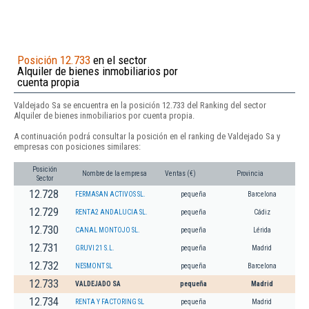
Posición 12.733
en el sector
Alquiler de bienes inmobiliarios por
cuenta propia
Valdejado Sa se encuentra en la posición 12.733 del Ranking del sector
Alquiler de bienes inmobiliarios por cuenta propia.
A continuación podrá consultar la posición en el ranking de Valdejado Sa y
empresas con posiciones similares:
Posición
Nombre de la empresa
Ventas (€)
Provincia
Sector
12.728
FERMASAN ACTIVOS SL.
pequeña
Barcelona
12.729
RENTA2 ANDALUCIA SL.
pequeña
Cádiz
12.730
CANAL MONTOJO SL.
pequeña
Lérida
12.731
GRUVI 21 S.L.
pequeña
Madrid
12.732
NESMONT SL
pequeña
Barcelona
12.733
VALDEJADO SA
pequeña
Madrid
12.734
RENTA Y FACTORING SL
pequeña
Madrid