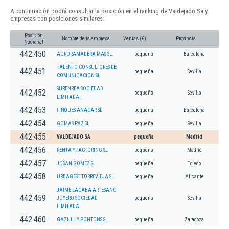
A continuación podrá consultar la posición en el ranking de Valdejado Sa y
empresas con posiciones similares:
Posición
Nombre de la empresa
Ventas (€)
Provincia
Nacional
442.450
AGRORAMADERA MAS SL.
pequeña
Barcelona
TALENTO CONSULTORES DE
442.451
pequeña
Sevilla
COMUNICACION SL
SURENREA SOCIEDAD
442.452
pequeña
Sevilla
LIMITADA.
442.453
FINQUES ANACAR SL
pequeña
Barcelona
442.454
GOMAS PAZ SL
pequeña
Sevilla
442.455
VALDEJADO SA
pequeña
Madrid
442.456
RENTA Y FACTORING SL
pequeña
Madrid
442.457
JOSAN GOMEZ SL
pequeña
Toledo
442.458
URBAGEST TORREVIEJA SL.
pequeña
Alicante
JAIME LACABA ARTESANO
442.459
JOYERO SOCIEDAD
pequeña
Sevilla
LIMITADA.
442.460
GAZULL Y PONTONS SL
pequeña
Zaragoza