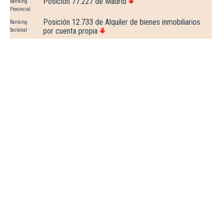
Posición 77.227 de Madrid
Ranking
Provincial
Posición 12.733 de Alquiler de bienes inmobiliarios
Ranking
por cuenta propia
Sectorial