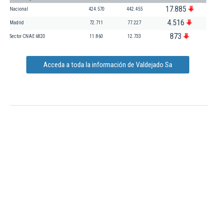
17.885
Nacional
424.570
442.455
4.516
Madrid
72.711
77.227
873
Sector CNAE 6820
11.860
12.733
Acceda a toda la información de Valdejado Sa