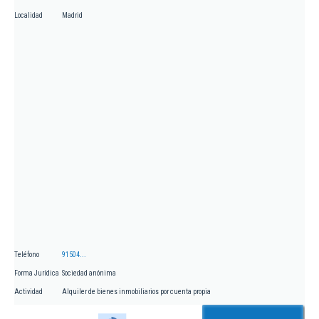
Localidad
Madrid
Teléfono
91504...
Forma Jurídica
Sociedad anónima
Actividad
Alquiler de bienes inmobiliarios por cuenta propia