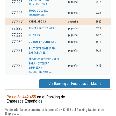
77.225
pequeña
6812
COMPLUTENSE SL
MOSAIC GLOBAL
77.226
pequeña
7020
SOLUTIONS SL.
77.227
VALDEJADO SA
pequeña
6820
77.228
RENTA Y FACTORING SL
pequeña
6820
77.229
TELYRED SL
pequeña
4222
77.230
QURESHI DAUGHTERS SL.
pequeña
5611
PILATES Y FISIOTERAPIA
77.231
pequeña
9623
LAS TABLAS SL.
SERVICIOS PROFESIONALES
PARA HOSTELERIA
77.232
pequeña
4645
LIMPIEZA Y
COLECTIVIDADES SL.
Ver Ranking de Empresas de Madrid
Posición 442.455
en el Ranking de
Empresas Españolas
Valdejado Sa se encuentra en la posición 442.455 del Ranking Nacional de
Empresas.