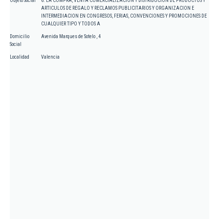
Objeto Social
6. LA COMPRA, VENTA COMERCIALIZACION Y DISTRIBUCION DE PRODUCTOS Y
ARTICULOS DE REGALO Y RECLAMOS PUBLICITARIOS Y ORGANIZACION E
INTERMEDIACION EN CONGRESOS, FERIAS, CONVENCIONES Y PROMOCIONES DE
CUALQUIER TIPO Y TODOS A
Domicilio
Avenida Marques de Sotelo , 4
Social
Localidad
Valencia