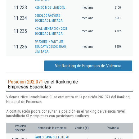
11.233
KENDO MOBILIARIO SL
mediana
3100
DEROLODRAGVERD
11.234
mediana
5611
SOCIEDAD LIMITADA
KOALIMENTACION 2021
11.235
mediana
4712
SOCIEDAD LIMITADA.
PARQUES INFANTILES
11.236
EDUCATIVOS SOCIEDAD
mediana
8559
LIMITADA.
Ver Ranking de Empresas de Valencia
Posición 202.071
en el Ranking de
Empresas Españolas
Valencia Nivel Inmobiliario Sl se encuentra en la posición 202.071 del Ranking
Nacional de Empresas.
A continuación podrá consultar la posición en el ranking de Valencia Nivel
Inmobiliario Sl y empresas con posiciones similares:
Posición
Nombre de la empresa
Ventas (€)
Provincia
Nacional
PABLO CASA DEL FUTURO