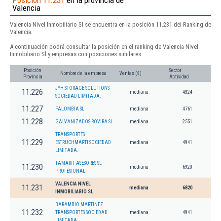
Posición 11.231
en la provincia de
Valencia
Valencia Nivel Inmobiliario Sl se encuentra en la posición 11.231 del Ranking de
Valencia.
A continuación podrá consultar la posición en el ranking de Valencia Nivel
Inmobiliario Sl y empresas con posiciones similares:
Posición
Sector
Nombre de la empresa
Ventas (€)
Provincia
Actividad
JYH STORAGE SOLUTIONS
11.226
mediana
4324
SOCIEDAD LIMITADA.
11.227
PALOMBIA SL
mediana
4761
11.228
GALVANIZADOS ROVIRA SL
mediana
2551
TRANSPORTES
11.229
ESTRUCHMARTI SOCIEDAD
mediana
4941
LIMITADA.
TAMARIT ASESORES SL
11.230
mediana
6920
PROFESIONAL
VALENCIA NIVEL
11.231
mediana
6820
INMOBILIARIO SL
BARAMBIO MARTINEZ
11.232
TRANSPORTES SOCIEDAD
mediana
4941
LIMITADA.