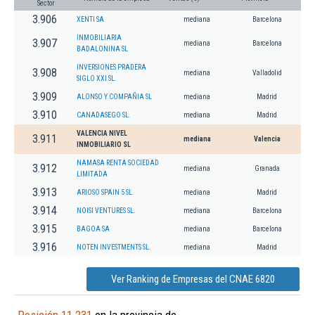
Sector
3.906
XENTI SA
mediana
Barcelona
INMOBILIARIA
3.907
mediana
Barcelona
BADALONINA SL
INVERSIONES PRADERA
3.908
mediana
Valladolid
SIGLO XXI SL.
3.909
ALONSO Y COMPAÑIA SL
mediana
Madrid
3.910
CANADASEGO SL.
mediana
Madrid
VALENCIA NIVEL
3.911
mediana
Valencia
INMOBILIARIO SL
NAMASA RENTA SOCIEDAD
3.912
mediana
Granada
LIMITADA
3.913
ARIOSO SPAIN 5 SL.
mediana
Madrid
3.914
NOISI VENTURES SL.
mediana
Barcelona
3.915
BAGOA SA
mediana
Barcelona
3.916
NOTEN INVESTMENTS SL.
mediana
Madrid
Ver Ranking de Empresas del CNAE 6820