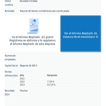
Forma
Sociedad limitada
Jurídica
Actividad
Alquiler de bienes inmobiliarios por cuenta propia
Ver el Informe Ampliado de
Valencia Nivel Inmobiliario Sl
Ve el Informe Ampliado. ¡Es gratis!
Regístrese en eInforma y le regalamos
el Informe Ampliado de esta empresa
Número de
empleados
Capital Social
Mayor de 60.000 €
Ventas
Año
Variación
últimos años
2022
2023
17,39 %
2024
267,49 %
Resultado
Positivo
2024