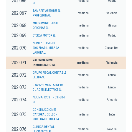
202.066
mediana
Madrid
SL.
TAMARIT ASESORES SL
202.067
mediana
Valencia
PROFESIONAL
MBS SUMINISTROS DE
202.068
mediana
Málaga
OFICINAS SL.
202.069
ETEREA MOTOR SL.
mediana
Madrid
NUNEZ BERMEJO
202.070
SOCIEDAD LIMITADA
mediana
Ciudad Real
LABORAL.
VALENCIA NIVEL
202.071
mediana
Valencia
INMOBILIARIO SL
GRUPO FISCAL CONTABLE
202.072
mediana
Lérida
LLEIDA SL
DISSENY I MUNTATGE DE
202.073
mediana
Lérida
QUADRES ELECTRICS SL.
NEUMATICOS HNOS FERRI
202.074
mediana
Alicante
SL
CONSTRUCCIONES
202.075
CATEDRAL DE LEON
mediana
León
SOCIEDAD LIMITADA.
CLINICA DENTAL
202.076
mediana
Navarra
LUCIDENT SLP