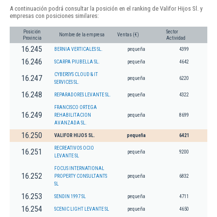
A continuación podrá consultar la posición en el ranking de Valifor Hijos Sl. y
empresas con posiciones similares:
Posición
Sector
Nombre de la empresa
Ventas (€)
Provincia
Actividad
16.245
BERNIA VERTICALES SL.
pequeña
4399
16.246
SCARPA PIUBELLA SL.
pequeña
4642
CYBERSYS CLOUD & IT
16.247
pequeña
6220
SERVICES SL.
16.248
REPARADORES LEVANTE SL.
pequeña
4322
FRANCISCO ORTEGA
16.249
REHABILITACION
pequeña
8699
AVANZADA SL.
16.250
VALIFOR HIJOS SL.
pequeña
6421
RECREATIVOS OCIO
16.251
pequeña
9200
LEVANTE SL
FOCUS INTERNATIONAL
16.252
PROPERTY CONSULTANTS
pequeña
6832
SL
16.253
SENDIN 1997 SL
pequeña
4711
16.254
SCENIC LIGHT LEVANTE SL
pequeña
4650