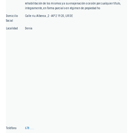
rehabilitación de los mismos y a su enajenación o cesión por cualquier título,
íntegramente, en forma parcial o en régimen de propiedad ho
Domicilio
Calle riu Alberca , 2 - AP 2 19 20, UR DE
Social
Localidad
Denia
Teléfono
678.....