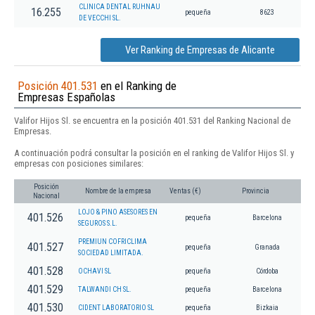
CLINICA DENTAL RUHNAU
16.255
pequeña
8623
DE VECCHI SL.
Ver Ranking de Empresas de Alicante
Posición 401.531
en el Ranking de
Empresas Españolas
Valifor Hijos Sl. se encuentra en la posición 401.531 del Ranking Nacional de
Empresas.
A continuación podrá consultar la posición en el ranking de Valifor Hijos Sl. y
empresas con posiciones similares:
Posición
Nombre de la empresa
Ventas (€)
Provincia
Nacional
LOJO & PINO ASESORES EN
401.526
pequeña
Barcelona
SEGUROS S.L.
PREMIUN COFRICLIMA
401.527
pequeña
Granada
SOCIEDAD LIMITADA.
401.528
OCHAVI SL
pequeña
Córdoba
401.529
TALWANDI CH SL.
pequeña
Barcelona
401.530
CIDENT LABORATORIO SL
pequeña
Bizkaia