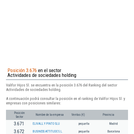
Posición 3.676
en el sector
Actividades de sociedades holding
Valifor Hijos Sl. se encuentra en la posición 3.676 del Ranking del sector
Actividades de sociedades holding.
A continuación podrá consultar la posición en el ranking de Valifor Hijos Sl. y
empresas con posiciones similares:
Posición
Nombre de la empresa
Ventas (€)
Provincia
Sector
3.671
ELIVALL Y PINTO SLU
pequeña
Madrid
3.672
BUSINESS ATTITUDE S.L.
pequeña
Barcelona