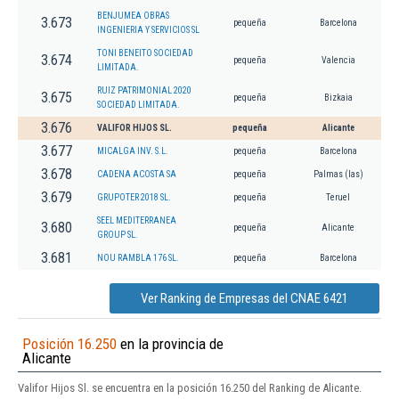
BENJUMEA OBRAS
3.673
pequeña
Barcelona
INGENIERIA Y SERVICIOS SL
TONI BENEITO SOCIEDAD
3.674
pequeña
Valencia
LIMITADA.
RUIZ PATRIMONIAL 2020
3.675
pequeña
Bizkaia
SOCIEDAD LIMITADA.
3.676
VALIFOR HIJOS SL.
pequeña
Alicante
3.677
MICALGA INV. S.L.
pequeña
Barcelona
3.678
CADENA ACOSTA SA
pequeña
Palmas (las)
3.679
GRUPOTER 2018 SL.
pequeña
Teruel
SEEL MEDITERRANEA
3.680
pequeña
Alicante
GROUP SL.
3.681
NOU RAMBLA 176 SL.
pequeña
Barcelona
Ver Ranking de Empresas del CNAE 6421
Posición 16.250
en la provincia de
Alicante
Valifor Hijos Sl. se encuentra en la posición 16.250 del Ranking de Alicante.