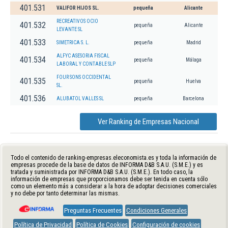
401.531
VALIFOR HIJOS SL.
pequeña
Alicante
RECREATIVOS OCIO
401.532
pequeña
Alicante
LEVANTE SL
401.533
SIMETRICA S. L.
pequeña
Madrid
ALFYC ASESORIA FISCAL
401.534
pequeña
Málaga
LABORAL Y CONTABLE SLP
FOUR SONS OCCIDENTAL
401.535
pequeña
Huelva
SL.
401.536
ALUBATOL VALLES SL
pequeña
Barcelona
Ver Ranking de Empresas Nacional
Todo el contenido de ranking-empresas.eleconomista.es y toda la información de
empresas procede de la base de datos de INFORMA D&B S.A.U. (S.M.E.) y es
tratada y suministrada por INFORMA D&B S.A.U. (S.M.E.). En todo caso, la
información de empresas que proporcionamos debe ser tenida en cuenta sólo
como un elemento más a considerar a la hora de adoptar decisiones comerciales
y no debe por tanto determinar las mismas.
Preguntas Frecuentes
Condiciones Generales
Política de Privacidad
Política de Cookies
Configuración de cookies