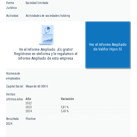
Forma
Sociedad limitada
Jurídica
Actividad
Actividades de sociedades holding
Ver el Informe Ampliado
de Valifor Hijos Sl.
Ve el Informe Ampliado. ¡Es gratis!
Regístrese en eInforma y le regalamos el
Informe Ampliado de esta empresa
Número de
empleados
Capital Social
Mayor de 60.000 €
Ventas
Año
Variación
últimos años
2022
2023
3,81 %
2024
5,43 %
Resultado
Positivo
2024