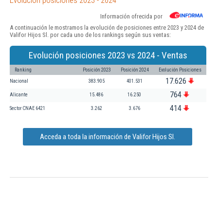
Información ofrecida por
A continuación le mostramos la evolución de posiciones entre 2023 y 2024 de
Valifor Hijos Sl. por cada uno de los rankings según sus ventas:
Evolución posiciones 2023 vs 2024 - Ventas
Ranking
Posición 2023
Posición 2024
Evolución Posiciones
17.626
Nacional
383.905
401.531
764
Alicante
15.486
16.250
414
Sector CNAE 6421
3.262
3.676
Acceda a toda la información de Valifor Hijos Sl.