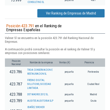
73.999
pequeña
4687
CONSULTING SL
Ver Ranking de Empresas de Madrid
Posición 423.791
en el Ranking de
Empresas Españolas
Valiner Sl se encuentra en la posición 423.791 del Ranking Nacional de
Empresas.
A continuación podrá consultar la posición en el ranking de Valiner Sl y
empresas con posiciones similares:
Posición
Nombre de la empresa
Ventas (€)
Provincia
Nacional
TROA CONSERVACION E
423.786
pequeña
Pontevedra
RESTAURACION SL
FRESNO DIGITAL
423.787
SOLUTIONS, SOCIEDAD
pequeña
Ciudad Real
LIMITADA.
423.788
DST MADRID 2012 SL.
pequeña
Madrid
423.789
AUDITES AUDITORIA SLP
pequeña
Ceuta
IBAÑEZ BROKER