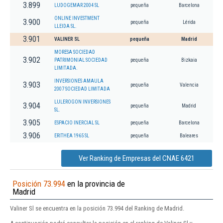
3.899
LUDOGEMAR 2004 SL
pequeña
Barcelona
ONLINE INVESTMENT
3.900
pequeña
Lérida
LLEIDA SL.
3.901
VALINER SL
pequeña
Madrid
MORESA SOCIEDAD
3.902
PATRIMONIAL SOCIEDAD
pequeña
Bizkaia
LIMITADA.
INVERSIONES AMAULA
3.903
pequeña
Valencia
2007 SOCIEDAD LIMITADA
LULEROGON INVERSIONES
3.904
pequeña
Madrid
SL.
3.905
ESPACIO INERCIAL SL
pequeña
Barcelona
3.906
ERITHEA 1965 SL
pequeña
Baleares
Ver Ranking de Empresas del CNAE 6421
Posición 73.994
en la provincia de
Madrid
Valiner Sl se encuentra en la posición 73.994 del Ranking de Madrid.