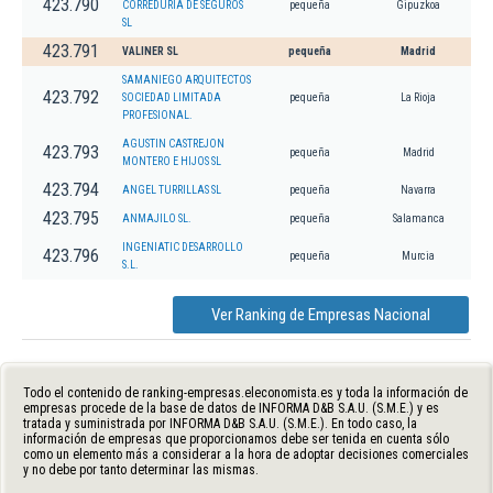
423.790
CORREDURIA DE SEGUROS
pequeña
Gipuzkoa
SL
423.791
VALINER SL
pequeña
Madrid
SAMANIEGO ARQUITECTOS
423.792
SOCIEDAD LIMITADA
pequeña
La Rioja
PROFESIONAL.
AGUSTIN CASTREJON
423.793
pequeña
Madrid
MONTERO E HIJOS SL
423.794
ANGEL TURRILLAS SL
pequeña
Navarra
423.795
ANMAJILO SL.
pequeña
Salamanca
INGENIATIC DESARROLLO
423.796
pequeña
Murcia
S.L.
Ver Ranking de Empresas Nacional
Todo el contenido de ranking-empresas.eleconomista.es y toda la información de
empresas procede de la base de datos de INFORMA D&B S.A.U. (S.M.E.) y es
tratada y suministrada por INFORMA D&B S.A.U. (S.M.E.). En todo caso, la
información de empresas que proporcionamos debe ser tenida en cuenta sólo
como un elemento más a considerar a la hora de adoptar decisiones comerciales
y no debe por tanto determinar las mismas.