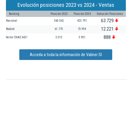
Evolución posiciones 2023 vs 2024 - Ventas
Ranking
Posición 2023
Posición 2024
Evolución Posiciones
63.729
Nacional
360.062
423.791
12.221
Madrid
61.773
73.994
888
Sector CNAE 6421
3.013
3.901
Acceda a toda la información de Valiner Sl