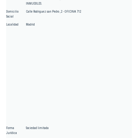
INMUEBLES.
Domicilio
Calle Rodriguez san Pedro , 2 - OFICINA 712
Social
Localidad
Madrid
Forma
Sociedad limitada
Jurídica