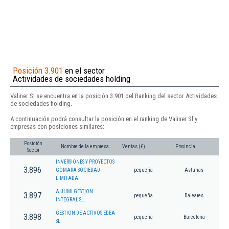
Posición 3.901
en el sector
Actividades de sociedades holding
Valiner Sl se encuentra en la posición 3.901 del Ranking del sector Actividades
de sociedades holding.
A continuación podrá consultar la posición en el ranking de Valiner Sl y
empresas con posiciones similares:
Posición
Nombre de la empresa
Ventas (€)
Provincia
Sector
INVERSIONES Y PROYECTOS
3.896
GOMARA SOCIEDAD
pequeña
Asturias
LIMITADA.
AIJUMI GESTION
3.897
pequeña
Baleares
INTEGRAL SL.
GESTION DE ACTIVOS EDEA
3.898
pequeña
Barcelona
SL