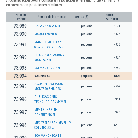
A continuación podrá consultar la posición en el ranking de Valiner Sl y
empresas con posiciones similares:
Posición
Sector
Nombre de la empresa
Ventas (€)
Provincia
Actividad
73.989
CAPANNA SPAIN SL.
pequeña
4101
73.990
MOQUETAS VIP SL.
pequeña
4324
MANTENIMIENTOS Y
73.991
pequeña
4335
SERVICIOS VEYGUSA SL
ESCUR INSTALACION Y
73.992
pequeña
4324
MONTAJE SL.
73.993
DST MADRID 2012 SL.
pequeña
4730
73.994
VALINER SL
pequeña
6421
AGUSTIN CASTREJON
73.995
pequeña
4752
MONTERO E HIJOS SL
PUBLICACIONES
73.996
pequeña
7311
TECNOLOGICAS MKM SL
MENTAL HEALTH
73.997
pequeña
7020
CONSULTING SL.
MEDITERRANEAN DEVELUP
73.998
pequeña
6210
SOLUTIONS SL.
ECO MANCHEGA DE