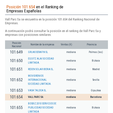
Posición 101.654
en el Ranking de
Empresas Españolas
Vall Parc Sa se encuentra en la posición 101.654 del Ranking Nacional de
Empresas.
A continuación podrá consultar la posición en el ranking de Vall Parc Sa y
empresas con posiciones similares:
Posición
Nombre de la empresa
Ventas (€)
Provincia
Nacional
101.649
GRUAS SERAFIN SL
mediana
Palmas (las)
EGOITZ ALAI SOCIEDAD
101.650
mediana
Bizkaia
LIMITADA.
101.651
REDEN SOLAR IBERIA SL.
mediana
Madrid
MOVIDRENIOS
101.652
INTERNACIONAL
mediana
Sevilla
SOCIEDAD LIMITADA.
101.653
VASA TALDEA SL.
mediana
Gipuzkoa
101.654
VALL PARC SA
mediana
Barcelona
BOSBIZ 2010 SERVICIOS DE
101.655
PUBLICIDAD SOCIEDAD
mediana
Bizkaia
LIMITADA