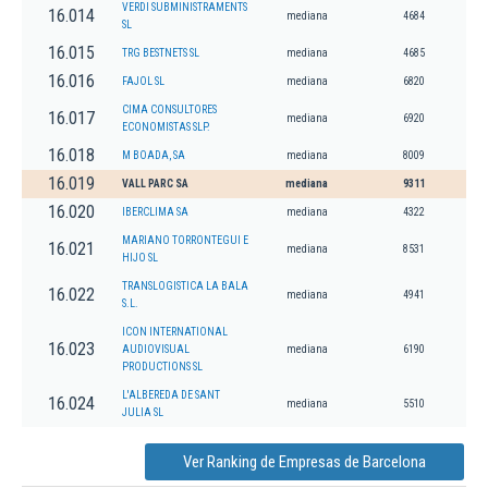
VERDI SUBMINISTRAMENTS
16.014
mediana
4684
SL
16.015
TRG BESTNETS SL
mediana
4685
16.016
FAJOL SL
mediana
6820
CIMA CONSULTORES
16.017
mediana
6920
ECONOMISTAS SLP.
16.018
M BOADA, SA
mediana
8009
16.019
VALL PARC SA
mediana
9311
16.020
IBERCLIMA SA
mediana
4322
MARIANO TORRONTEGUI E
16.021
mediana
8531
HIJO SL
TRANSLOGISTICA LA BALA
16.022
mediana
4941
S.L.
ICON INTERNATIONAL
16.023
AUDIOVISUAL
mediana
6190
PRODUCTIONS SL
L'ALBEREDA DE SANT
16.024
mediana
5510
JULIA SL
Ver Ranking de Empresas de Barcelona