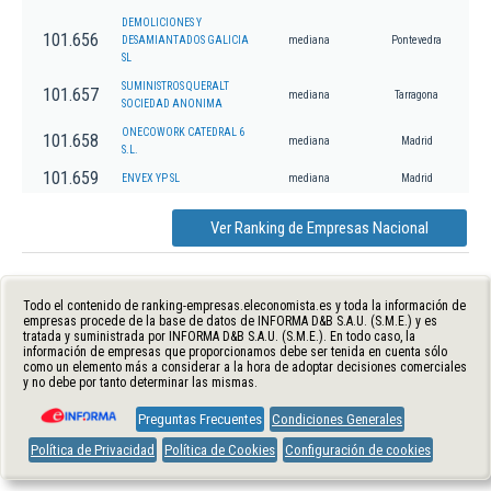
DEMOLICIONES Y
101.656
DESAMIANTADOS GALICIA
mediana
Pontevedra
SL
SUMINISTROS QUERALT
101.657
mediana
Tarragona
SOCIEDAD ANONIMA
ONECOWORK CATEDRAL 6
101.658
mediana
Madrid
S.L.
101.659
ENVEX YP SL
mediana
Madrid
Ver Ranking de Empresas Nacional
Todo el contenido de ranking-empresas.eleconomista.es y toda la información de
empresas procede de la base de datos de INFORMA D&B S.A.U. (S.M.E.) y es
tratada y suministrada por INFORMA D&B S.A.U. (S.M.E.). En todo caso, la
información de empresas que proporcionamos debe ser tenida en cuenta sólo
como un elemento más a considerar a la hora de adoptar decisiones comerciales
y no debe por tanto determinar las mismas.
Preguntas Frecuentes
Condiciones Generales
Política de Privacidad
Política de Cookies
Configuración de cookies