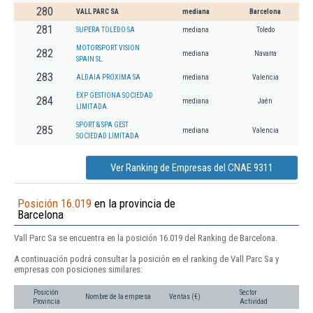
280
VALL PARC SA
mediana
Barcelona
281
SUPERA TOLEDO SA
mediana
Toledo
MOTORSPORT VISION
282
mediana
Navarra
SPAIN SL.
283
ALDAIA PROXIMA SA
mediana
Valencia
EXP GESTIONA SOCIEDAD
284
mediana
Jaén
LIMITADA.
SPORT & SPA GEST
285
mediana
Valencia
SOCIEDAD LIMITADA
Ver Ranking de Empresas del CNAE 9311
Posición 16.019
en la provincia de
Barcelona
Vall Parc Sa se encuentra en la posición 16.019 del Ranking de Barcelona.
A continuación podrá consultar la posición en el ranking de Vall Parc Sa y
empresas con posiciones similares:
Posición
Sector
Nombre de la empresa
Ventas (€)
Provincia
Actividad