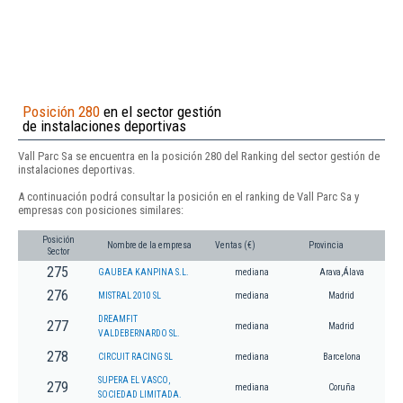
Posición 280
en el sector gestión
de instalaciones deportivas
Vall Parc Sa se encuentra en la posición 280 del Ranking del sector gestión de
instalaciones deportivas.
A continuación podrá consultar la posición en el ranking de Vall Parc Sa y
empresas con posiciones similares:
Posición
Nombre de la empresa
Ventas (€)
Provincia
Sector
275
GAUBEA KANPINA S.L.
mediana
Arava,Álava
276
MISTRAL 2010 SL
mediana
Madrid
DREAMFIT
277
mediana
Madrid
VALDEBERNARDO SL.
278
CIRCUIT RACING SL
mediana
Barcelona
SUPERA EL VASCO,
279
mediana
Coruña
SOCIEDAD LIMITADA.