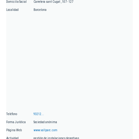
Domicilio Social
Carretera sant Cugat , 107 - 127
Localidad
Barcelona
Teléfono
93212...
Forma Jurídica
Sociedad anónima
Página Web
www.vallparc.com
Actividad
gestión de instalaciones deportivas