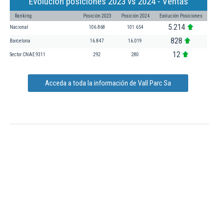
Evolución posiciones 2023 vs 2024 - Ventas
Ranking
Posición 2023
Posición 2024
Evolución Posiciones
5.214
Nacional
106.868
101.654
828
Barcelona
16.847
16.019
12
Sector CNAE 9311
292
280
Acceda a toda la información de Vall Parc Sa