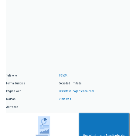
Teléfono
96559...
Forma Jurídica
Sociedad limitada
Página Web
www.textilhogartienda.com
Marcas
2 marcas
Actividad
Ver el Informe Ampliado de