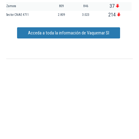
37
Zamora
809
846
214
Sector CNAE 4711
2.809
3.023
Acceda a toda la información de Vaquemar Sl