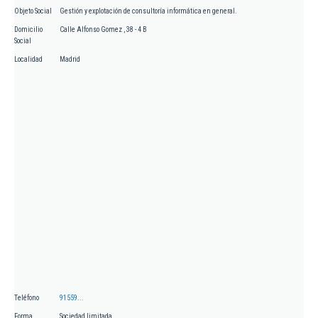
Objeto Social
Gestión y explotación de consultoría informática en general.
Domicilio
Calle Alfonso Gomez , 38 - 4 B
Social
Localidad
Madrid
Teléfono
91559...
Forma
Sociedad limitada