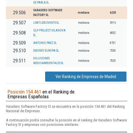
DE PARLA SL
VARADERO SOFTWARE
29.506
mediana
6220
FACTORY SL
29.507
LIMITLESS EVENTS SL.
mediana
5915
GLP PROJECT VILANOVA
29.508
mediana
6832
SL.
29.509
ANTONIO PAEZ SL
mediana
8731
29.510
SIBONEY EUROPA SL.
mediana
7330
SOLUCIONES
29.511
mediana
7020
MEDIOAMBIENTALES SL
Ver Ranking de Empresas de Madrid
Posición 154.461
en el Ranking de
Empresas Españolas
Varadero Software Factory Sl se encuentra en la posición 154.461 del Ranking
Nacional de Empresas.
A continuación podrá consultar la posición en el ranking de Varadero Software
Factory Sl y empresas con posiciones similares: