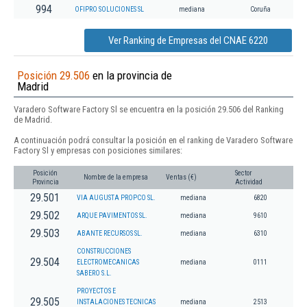
994
OFIPRO SOLUCIONES SL
mediana
Coruña
Ver Ranking de Empresas del CNAE 6220
Posición 29.506
en la provincia de
Madrid
Varadero Software Factory Sl se encuentra en la posición 29.506 del Ranking
de Madrid.
A continuación podrá consultar la posición en el ranking de Varadero Software
Factory Sl y empresas con posiciones similares:
Posición
Sector
Nombre de la empresa
Ventas (€)
Provincia
Actividad
29.501
VIA AUGUSTA PROPCO SL.
mediana
6820
29.502
ARQUE PAVIMENTOS SL.
mediana
9610
29.503
ABANTE RECURSOS SL.
mediana
6310
CONSTRUCCIONES
29.504
ELECTROMECANICAS
mediana
0111
SABERO S.L.
PROYECTOS E
29.505
INSTALACIONES TECNICAS
mediana
2513