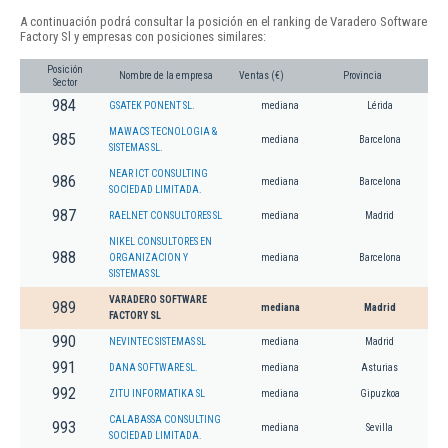
A continuación podrá consultar la posición en el ranking de Varadero Software
Factory Sl y empresas con posiciones similares:
Posición
Nombre de la empresa
Ventas (€)
Provincia
Sector
984
GSATEK PONENT SL.
mediana
Lérida
MAWACS TECNOLOGIA &
985
mediana
Barcelona
SISTEMAS SL.
NEAR ICT CONSULTING
986
mediana
Barcelona
SOCIEDAD LIMITADA.
987
RAELNET CONSULTORES SL
mediana
Madrid
NIKEL CONSULTORES EN
988
ORGANIZACION Y
mediana
Barcelona
SISTEMAS SL
VARADERO SOFTWARE
989
mediana
Madrid
FACTORY SL
990
NEVINTEC SISTEMAS SL
mediana
Madrid
991
DANA SOFTWARE SL.
mediana
Asturias
992
ZITU INFORMATIKA SL
mediana
Gipuzkoa
CALABASSA CONSULTING
993
mediana
Sevilla
SOCIEDAD LIMITADA.