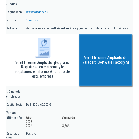
Jurídica
Página Web
www.varadero.es
Marcas
3 marcas
Actividad
Actividades de consultoría informática y gestión de instalaciones informáticas
Ver el Informe Ampliado de
Varadero Software Factory Sl
Ve el Informe Ampliado. ¡Es gratis!
Regístrese en eInforma y le
regalamos el Informe Ampliado de
esta empresa
Número de
empleados
Capital Social
De 3.100 a 60.000 €
Ventas
Año
Variación
últimos años
2023
2024
-3,76 %
Resultado
Positivo
2025