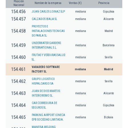
Posición
Nombre de la empresa
Ventas (€)
Provincia
Nacional
154.456
JUAN CARLOS LOINAZ SLP
mediana
Gipuzkoa
154.457
CALZADOS IBALA SL
mediana
Alicante
PROYECTOS E
154.458
INSTALACIONES TECNICAS
mediana
Madrid
DE PARLA SL
UNDERWATER GARDENS
154.459
mediana
Barcelona
INTERNATIONAL S.L.
FRUTAS Y VERDURAS SALUD
154.460
mediana
Sevilla
SL.
VARADERO SOFTWARE
154.461
mediana
Madrid
FACTORY SL
GRUPO LOGISTICO
154.462
mediana
Sevilla
HISPALCARGO SA
JUAN DE DIOS MARTOS
154.463
mediana
Alicante
INTERIORISMO SL.
CAR CORREDURIA DE
154.464
mediana
Gipuzkoa
SEGUROS SL
PARKING AIRPORT IONECA
154.465
mediana
Bizkaia
EPB SOCIEDAD LIMITADA.
MANFISA WELDING