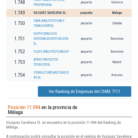
1.748
pequeña
Valencia
PROFESIONAL
1.749
VAZQUEZ SAVELIEVA SL.
pequeña
Málaga
CREA ARQUITECTURA Y
1.750
pequeña
Córdoba
TASACIONES SL
DOPYC SERVICIOS
1.751
INTEGRALES EDIFICACION
pequeña
Barcelona
SL.
1.752
FLEXO ARQUITECTURA SLP
pequeña
Barcelona
ATRYC PROYECTOS
1.753
pequeña
Madrid
TECNICOS SL.
CONSULTORES ASOCIADOS
1.754
pequeña
Asturias
AC SL
Ver Ranking de Empresas del CNAE 7111
Posición 11.094
en la provincia de
Málaga
Vazquez Savelieva Sl. se encuentra en la posición 11.094 del Ranking de
Málaga.
A continuación podrá consultar la posición en el ranking de Vazquez Savelieva