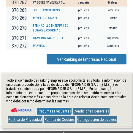
370.267
VAZQUEZ SAVELIEVA SL.
pequeña
Málaga
370.268
SOLD TECNICA BCN SL
pequeña
Barcelona
370.269
MENSER GIRONA SL.
pequeña
Gerona
FRESNADILLO ENTERPRISE &
370.270
pequeña
Madrid
LEGACY S.COOP.MAD.
370.271
CAMPING JAIZKIBEL SL
pequeña
Gipuzkoa
370.272
PRAVES SL
pequeña
Cantabria
Ver Ranking de Empresas Nacional
Todo el contenido de ranking-empresas.eleconomista.es y toda la información de
empresas procede de la base de datos de INFORMA D&B S.A.U. (S.M.E.) y es
tratada y suministrada por INFORMA D&B S.A.U. (S.M.E.). En todo caso, la
información de empresas que proporcionamos debe ser tenida en cuenta sólo
como un elemento más a considerar a la hora de adoptar decisiones comerciales
y no debe por tanto determinar las mismas.
Preguntas Frecuentes
Condiciones Generales
Política de Privacidad
Política de Cookies
Configuración de cookies