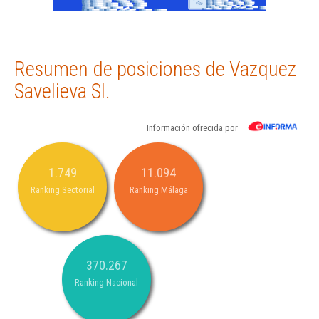
Resumen de posiciones de Vazquez
Savelieva Sl.
Información ofrecida por
1.749
11.094
Ranking Sectorial
Ranking Málaga
370.267
Ranking Nacional