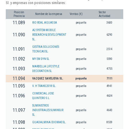
Sl. y empresas con posiciones similares:
Posición
Sector
Nombre de la empresa
Ventas (€)
Provincia
Actividad
11.089
RIO REAL AGUAS SA
pequeña
3600
A2 SYSTEM-MOBILE
11.090
RESEARCH & DEVELOPMENT
pequeña
6290
SL.
GESTRIA SOLUCIONES
11.091
pequeña
2514
TECNICAS SL.
11.092
MY EM DYN SL
pequeña
5590
MARBELLA LIFE STYLE
11.093
pequeña
4755
DECORATION SL
11.094
VAZQUEZ SAVELIEVA SL.
pequeña
7111
11.095
V. H TRANS 2018 SL.
pequeña
4941
COMERCIAL JOSE
11.096
pequeña
4634
QUINTERO S.L.
SUMINISTROS
11.097
INDUSTRIALES SUMINSUR
pequeña
4643
SL
11.098
GUADALMINA IDIOMAS SL.
pequeña
8559