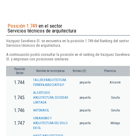
Posición 1.749
en el sector
Servicios técnicos de arquitectura
Vazquez Savelieva Sl. se encuentra en la posición 1.749 del Ranking del sector
Servicios técnicos de arquitectura.
A continuación podrá consultar la posición en el ranking de Vazquez Savelieva
Sl. y empresas con posiciones similares:
Posición
Nombre de la empresa
Ventas (€)
Provincia
Sector
TALLER D'ARQUITECTURA
1.744
pequeña
Alicante
FERRER & ASSOCIATS SLP
AL5 ESTUDIO
1.745
ARQUITECTURA, SOCIEDAD
pequeña
Coruña
LIMITADA.
1.746
ABTEMAS SL
pequeña
Coruña
URBANISMO Y
1.747
ARQUITECTURA DEL SIGLO
pequeña
Málaga
XXI SL
HADIT ARQUITECTOS SL