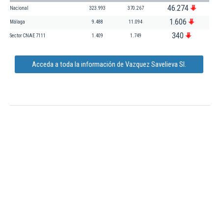
46.274
Nacional
323.993
370.267
1.606
Málaga
9.488
11.094
340
Sector CNAE 7111
1.409
1.749
Acceda a toda la información de Vazquez Savelieva Sl.