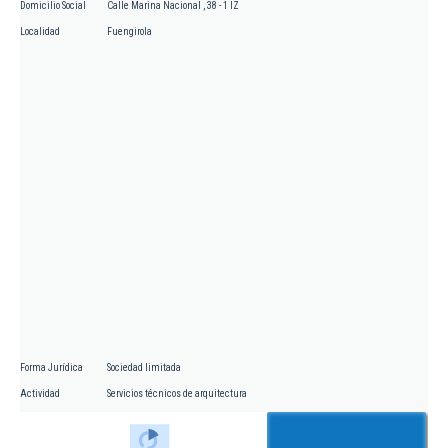
Domicilio Social
Calle Marina Nacional , 38 - 1 IZ
Localidad
Fuengirola
Forma Jurídica
Sociedad limitada
Actividad
Servicios técnicos de arquitectura