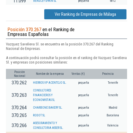
11.099
BENDLEY SPAIN SL
pequeña
6812
Ver Ranking de Empresas de Málaga
Posición 370.267
en el Ranking de
Empresas Españolas
Vazquez Savelieva Sl. se encuentra en la posición 370.267 del Ranking
Nacional de Empresas.
A continuación podrá consultar la posición en el ranking de Vazquez Savelieva
Sl. y empresas con posiciones similares:
Posición
Nombre de la empresa
Ventas (€)
Provincia
Nacional
370.262
HIERROS VP ACENTEJO SL.
pequeña
Tenerife
CONSULTORES
370.263
FINANCIEROS Y
pequeña
Tenerife
ECONOMISTAS SL
370.264
CHARBONE BAKERY SL.
pequeña
Madrid
370.265
RODOT SL
pequeña
Barcelona
ASESORAMIENTO Y
370.266
pequeña
Valencia
CONSULTORIA ASSER SL.