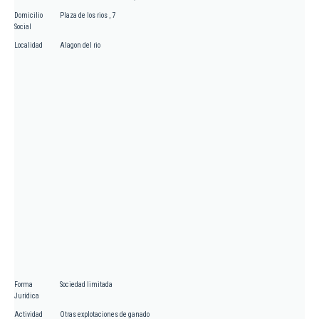
Domicilio
Plaza de los rios , 7
Social
Localidad
Alagon del rio
Forma
Sociedad limitada
Jurídica
Actividad
Otras explotaciones de ganado