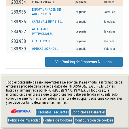
283.934
VEGA CERVERA SL
pequeña
Cáceres
EXPORT MANAGEMENT
283.935
pequeña
Castellon
AGENCY 2015 SL.
283.936
CARNS VALLESPIR 116 SL.
pequeña
Barcelona
ALFABA 2003
283.937
pequeña
Barcelona
PATRIMONIAL SL
283.938
FE ATLETICA SL.
pequeña
Granada
283.939
OPTICAS LOZANO SL
pequeña
Valencia
Ver Ranking de Empresas Nacional
Todo el contenido de ranking-empresas.eleconomista.es y toda la información de
empresas procede de la base de datos de INFORMA D&B S.A.U. (S.M.E.) y es
tratada y suministrada por INFORMA D&B S.A.U. (S.M.E.). En todo caso, la
información de empresas que proporcionamos debe ser tenida en cuenta sólo
como un elemento más a considerar a la hora de adoptar decisiones comerciales
y no debe por tanto determinar las mismas.
Preguntas Frecuentes
Condiciones Generales
Política de Privacidad
Política de Cookies
Configuración de cookies