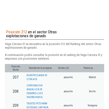
Posición 212
en el sector Otras
explotaciones de ganado
Vega Cervera Sl se encuentra en la posición 212 del Ranking del sector Otras
explotaciones de ganado.
A continuación podrá consultar la posición en el ranking de Vega Cervera Sl y
empresas con posiciones similares:
Posición
Nombre de la empresa
Ventas (€)
Provincia
Sector
AGROPECUARIA DE
207
pequeña
Madrid
IZCALA SL
CORPORACION
ANDALUZA DE
208
pequeña
Sevilla
DESARROLLOS E
INVERSIONES SL
TRUSTED PETS FARM
209
pequeña
Tarragona
SOCIEDAD LIMITADA.