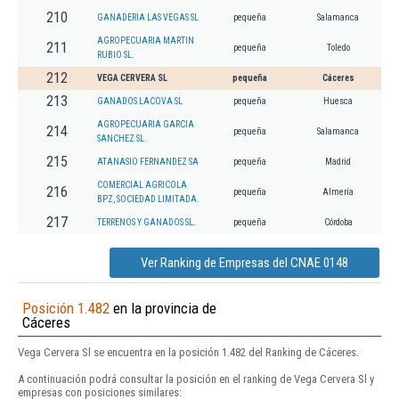
210
GANADERIA LAS VEGAS SL
pequeña
Salamanca
AGROPECUARIA MARTIN
211
pequeña
Toledo
RUBIO SL.
212
VEGA CERVERA SL
pequeña
Cáceres
213
GANADOS LACOVA SL
pequeña
Huesca
AGROPECUARIA GARCIA
214
pequeña
Salamanca
SANCHEZ SL.
215
ATANASIO FERNANDEZ SA
pequeña
Madrid
COMERCIAL AGRICOLA
216
pequeña
Almería
BPZ, SOCIEDAD LIMITADA.
217
TERRENOS Y GANADOS SL.
pequeña
Córdoba
Ver Ranking de Empresas del CNAE 0148
Posición 1.482
en la provincia de
Cáceres
Vega Cervera Sl se encuentra en la posición 1.482 del Ranking de Cáceres.
A continuación podrá consultar la posición en el ranking de Vega Cervera Sl y
empresas con posiciones similares: