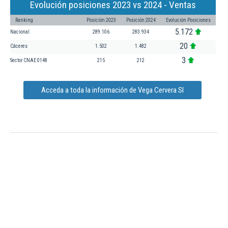
Evolución posiciones 2023 vs 2024 - Ventas
Ranking
Posición 2023
Posición 2024
Evolución Posiciones
5.172
Nacional
289.106
283.934
20
Cáceres
1.502
1.482
3
Sector CNAE 0148
215
212
Acceda a toda la información de Vega Cervera Sl