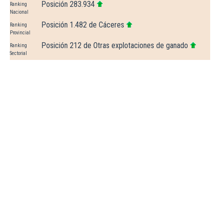
Posición 283.934
Ranking
Nacional
Posición 1.482 de Cáceres
Ranking
Provincial
Posición 212 de Otras explotaciones de ganado
Ranking
Sectorial