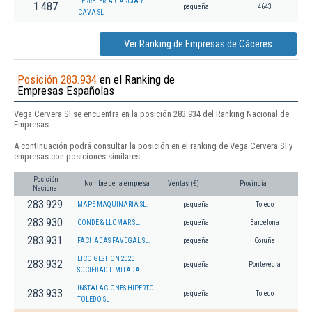
FERRETERIA GARCIA Y
1.487
pequeña
4643
CAVA SL
Ver Ranking de Empresas de Cáceres
Posición 283.934
en el Ranking de
Empresas Españolas
Vega Cervera Sl se encuentra en la posición 283.934 del Ranking Nacional de
Empresas.
A continuación podrá consultar la posición en el ranking de Vega Cervera Sl y
empresas con posiciones similares:
Posición
Nombre de la empresa
Ventas (€)
Provincia
Nacional
283.929
MAPE MAQUINARIA SL.
pequeña
Toledo
283.930
CONDE & LLOMAR SL.
pequeña
Barcelona
283.931
FACHADAS FAVEGAL SL.
pequeña
Coruña
LICO GESTION 2020
283.932
pequeña
Pontevedra
SOCIEDAD LIMITADA.
INSTALACIONES HIPERTOL
283.933
pequeña
Toledo
TOLEDO SL