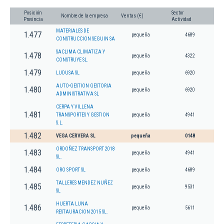
Posición
Sector
Nombre de la empresa
Ventas (€)
Provincia
Actividad
MATERIALES DE
1.477
pequeña
4689
CONSTRUCCION SEGUIN SA
SACLIMA CLIMATIZA Y
1.478
pequeña
4322
CONSTRUYE SL.
1.479
LUDUSA SL
pequeña
6920
AUTO-GESTION GESTORIA
1.480
pequeña
6920
ADMINISTRATIVA SL
CERPA Y VILLENA
1.481
TRANSPORTES Y GESTION
pequeña
4941
S.L.
1.482
VEGA CERVERA SL
pequeña
0148
ORDOÑEZ TRANSPORT 2018
1.483
pequeña
4941
SL.
1.484
ORO SPORT SL
pequeña
4689
TALLERES MENDEZ NUÑEZ
1.485
pequeña
9531
SL
HUERTA LUNA
1.486
pequeña
5611
RESTAURACION 2015 SL.