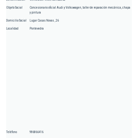
Objeto Social
Concesionario oficial Audi y Volkswagen, taller de reparación mecánica, chapa
y pintura
Domicilio Social
Lugar Casas Novas , 26
Localidad
Pontevedra
Teléfono
986866416