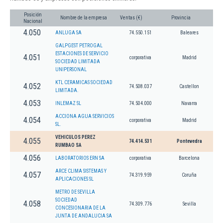
Posición
Nombre de la empresa
Ventas (€)
Provincia
Nacional
4.050
ANLUGA SA
74.550.151
Baleares
GALPGEST PETROGAL
ESTACIONES DE SERVICIO
4.051
corporativa
Madrid
SOCIEDAD LIMITADA
UNIPERSONAL
KTL CERAMICAS SOCIEDAD
4.052
74.508.037
Castellon
LIMITADA.
4.053
INLEMAZ SL
74.504.000
Navarra
ACCIONA AGUA SERVICIOS
4.054
corporativa
Madrid
SL.
VEHICULOS PEREZ
4.055
74.414.531
Pontevedra
RUMBAO SA
4.056
LABORATORIOS ERN SA
corporativa
Barcelona
ARCE CLIMA SISTEMAS Y
4.057
74.319.959
Coruña
APLICACIONES SL
METRO DE SEVILLA
SOCIEDAD
4.058
74.309.776
Sevilla
CONCESIONARIA DE LA
JUNTA DE ANDALUCIA SA