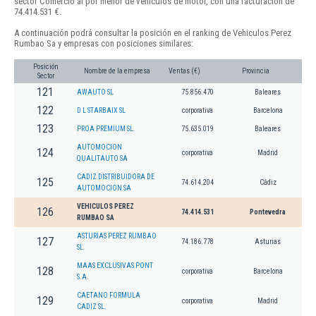
sector Comercio al por menor de vehículos de motor, con una facturación de
74.414.531 €.
A continuación podrá consultar la posición en el ranking de Vehiculos Perez
Rumbao Sa y empresas con posiciones similares:
Posición
Nombre de la empresa
Ventas (€)
Provincia
Sector
121
AWAUTO SL
75.856.470
Baleares
122
D L STARBAIX SL
corporativa
Barcelona
123
PROA PREMIUM SL.
75.635.019
Baleares
AUTOMOCION
124
corporativa
Madrid
QUALITAUTO SA
CADIZ DISTRIBUIDORA DE
125
74.614.204
Cádiz
AUTOMOCION SA
VEHICULOS PEREZ
126
74.414.531
Pontevedra
RUMBAO SA
ASTURIAS PEREZ RUMBAO
127
74.186.778
Asturias
SL.
MAAS EXCLUSIVAS PONT
128
corporativa
Barcelona
S.A.
CAETANO FORMULA
129
corporativa
Madrid
CADIZ SL.