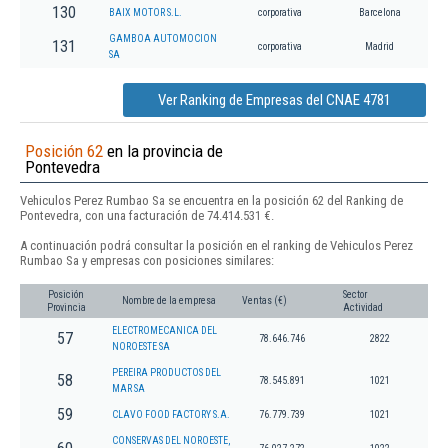
130
BAIX MOTOR S.L.
corporativa
Barcelona
GAMBOA AUTOMOCION
131
corporativa
Madrid
SA
Ver Ranking de Empresas del CNAE 4781
Posición 62
en la provincia de
Pontevedra
Vehiculos Perez Rumbao Sa se encuentra en la posición 62 del Ranking de
Pontevedra, con una facturación de 74.414.531 €.
A continuación podrá consultar la posición en el ranking de Vehiculos Perez
Rumbao Sa y empresas con posiciones similares:
Posición
Sector
Nombre de la empresa
Ventas (€)
Provincia
Actividad
ELECTROMECANICA DEL
57
78.646.746
2822
NOROESTE SA
PEREIRA PRODUCTOS DEL
58
78.545.891
1021
MAR SA
59
CLAVO FOOD FACTORY S.A.
76.779.739
1021
CONSERVAS DEL NOROESTE,