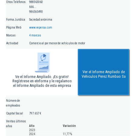
Otros Teléfonos
988363060
666...
986565490
Forma Jurídica
Sociedad anónima
Página Web
www.vepersa.com
Marcas
4 marcas
Actividad
Comercio al por menor de vehículos de motor
Ver el Informe Ampliado de
Vehiculos Perez Rumbao Sa
Ve el Informe Ampliado. ¡Es gratis!
Regístrese en eInforma y le regalamos
el Informe Ampliado de esta empresa
Número de
empleados
Capital Social
797.657 €
Ventas últimos
Año
Variación
años
2023
2024
11,77 %