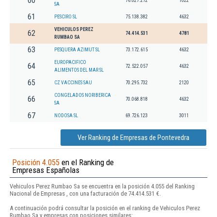
60
76.027.272
1022
SA
61
PESCIRO SL
75.138.382
4632
VEHICULOS PEREZ
62
74.414.531
4781
RUMBAO SA
63
PESQUERA AZIMUT SL
73.172.615
4632
EUROPACIFICO
64
72.522.057
4632
ALIMENTOS DEL MAR SL
65
CZ VACCINES SAU
70.295.732
2120
CONGELADOS NORIBERICA
66
70.068.818
4632
SA
67
NODOSA SL
69.726.123
3011
Ver Ranking de Empresas de Pontevedra
Posición 4.055
en el Ranking de
Empresas Españolas
Vehiculos Perez Rumbao Sa se encuentra en la posición 4.055 del Ranking
Nacional de Empresas , con una facturación de 74.414.531 €.
A continuación podrá consultar la posición en el ranking de Vehiculos Perez
Rumbao Sa y empresas con posiciones similares: