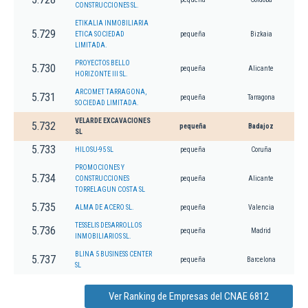
CONSTRUCCIONES SL.
ETIKALIA INMOBILIARIA
5.729
ETICA SOCIEDAD
pequeña
Bizkaia
LIMITADA.
PROYECTOS BELLO
5.730
pequeña
Alicante
HORIZONTE III SL.
ARCOMET TARRAGONA,
5.731
pequeña
Tarragona
SOCIEDAD LIMITADA.
VELARDE EXCAVACIONES
5.732
pequeña
Badajoz
SL
5.733
HILOSU-95 SL
pequeña
Coruña
PROMOCIONES Y
5.734
CONSTRUCCIONES
pequeña
Alicante
TORRELAGUN COSTA SL
5.735
ALMA DE ACERO SL.
pequeña
Valencia
TESSELIS DESARROLLOS
5.736
pequeña
Madrid
INMOBILIARIOS SL.
BLINA 5 BUSINESS CENTER
5.737
pequeña
Barcelona
SL
Ver Ranking de Empresas del CNAE 6812