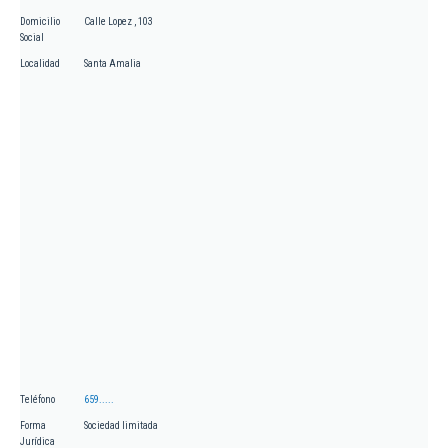
Domicilio
Calle Lopez , 103
Social
Localidad
Santa Amalia
Teléfono
659.....
Forma
Sociedad limitada
Jurídica