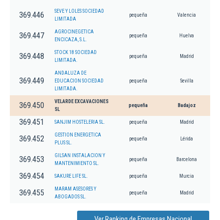
SEVE Y LOLES SOCIEDAD
369.446
pequeña
Valencia
LIMITADA
AGROCINEGETICA
369.447
pequeña
Huelva
ENCICAZA, S.L.
STOCK 18 SOCIEDAD
369.448
pequeña
Madrid
LIMITADA.
ANDALUZA DE
369.449
EDUCACION SOCIEDAD
pequeña
Sevilla
LIMITADA.
VELARDE EXCAVACIONES
369.450
pequeña
Badajoz
SL
369.451
SANJIM HOSTELERIA SL.
pequeña
Madrid
GESTION ENERGETICA
369.452
pequeña
Lérida
PLUS SL.
GILSAN INSTALACION Y
369.453
pequeña
Barcelona
MANTENIMIENTO SL.
369.454
SAKURE LIFE SL.
pequeña
Murcia
MARAM ASESORES Y
369.455
pequeña
Madrid
ABOGADOS SL.
Ver Ranking de Empresas Nacional