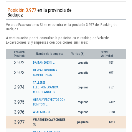
Posición 3.977
en la provincia de
Badajoz
Velarde Excavaciones Sl se encuentra en la posición 3.977 del Ranking de
Badajoz.
A continuación podrá consultar la posición en el ranking de Velarde
Excavaciones Sl y empresas con posiciones similares:
Posición
Sector
Nombre de la empresa
Ventas (€)
Provincia
Actividad
3.972
DAITAN 2023 S.L.
pequeña
5611
HERVAL GESTION Y
3.973
pequeña
6811
CONSULTING S.L.
TALLERES
3.974
ELECTROMECANICA
pequeña
9531
MIGUEL ANGEL S.L.
OBRAS Y PROYECTOS DON
3.975
pequeña
4312
BENITO S.L.
3.976
ASALACAR SL.
pequeña
0150
VELARDE EXCAVACIONES
3.977
pequeña
6812
SL