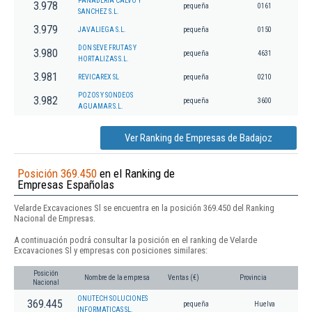
PANADERIA CALVO Y
3.978
pequeña
0161
SANCHEZ S.L.
3.979
JAVALIEGA S.L.
pequeña
0150
DON SEVE FRUTAS Y
3.980
pequeña
4631
HORTALIZAS S.L.
3.981
REVICAREX SL
pequeña
0210
POZOS Y SONDEOS
3.982
pequeña
3600
AGUAMAR S.L.
Ver Ranking de Empresas de Badajoz
Posición 369.450
en el Ranking de
Empresas Españolas
Velarde Excavaciones Sl se encuentra en la posición 369.450 del Ranking
Nacional de Empresas.
A continuación podrá consultar la posición en el ranking de Velarde
Excavaciones Sl y empresas con posiciones similares:
Posición
Nombre de la empresa
Ventas (€)
Provincia
Nacional
ONUTECH SOLUCIONES
369.445
pequeña
Huelva
INFORMATICAS SL.