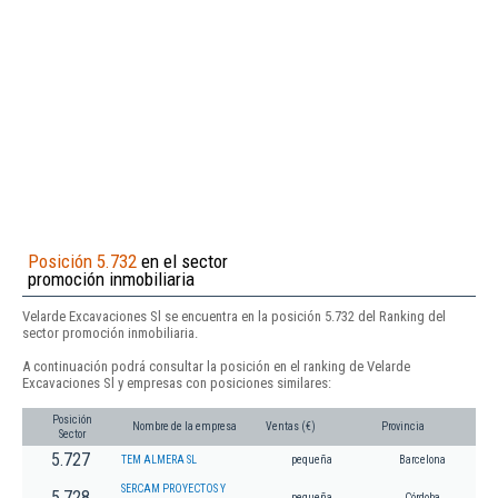
Posición 5.732
en el sector
promoción inmobiliaria
Velarde Excavaciones Sl se encuentra en la posición 5.732 del Ranking del
sector promoción inmobiliaria.
A continuación podrá consultar la posición en el ranking de Velarde
Excavaciones Sl y empresas con posiciones similares:
Posición
Nombre de la empresa
Ventas (€)
Provincia
Sector
5.727
TEM ALMERA SL
pequeña
Barcelona
SERCAM PROYECTOS Y
5.728
pequeña
Córdoba