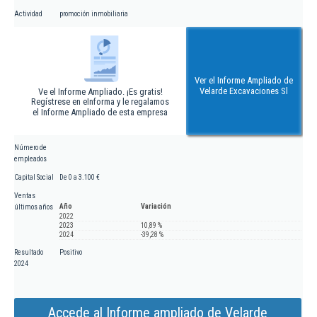
Actividad
promoción inmobiliaria
Ver el Informe Ampliado de
Velarde Excavaciones Sl
Ve el Informe Ampliado. ¡Es gratis!
Regístrese en eInforma y le regalamos
el Informe Ampliado de esta empresa
Número de
empleados
Capital Social
De 0 a 3.100 €
Ventas
Año
Variación
últimos años
2022
2023
10,89 %
2024
-39,28 %
Resultado
Positivo
2024
Accede al Informe ampliado de Velarde