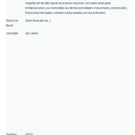
importación de todo tipo de accesorios naúticos, incluidas velas para
embarcaciones, así como todas las demás actividades industriales, comerciales,
financieras derivadas, conexas o relacionadas con las anteriores
Domicilio
Calle Sierra del oro , 1
Social
Localidad
san Javier
Teléfono
96818...