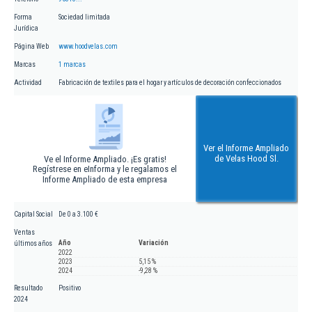
Forma
Sociedad limitada
Jurídica
Página Web
www.hoodvelas.com
Marcas
1 marcas
Actividad
Fabricación de textiles para el hogar y artículos de decoración confeccionados
Ver el Informe Ampliado
de Velas Hood Sl.
Ve el Informe Ampliado. ¡Es gratis!
Regístrese en eInforma y le regalamos el
Informe Ampliado de esta empresa
Capital Social
De 0 a 3.100 €
Ventas
Año
Variación
últimos años
2022
2023
5,15 %
2024
-9,28 %
Resultado
Positivo
2024