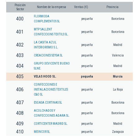
Posición
Nombre de la empresa
Ventas (€)
Provincia
Sector
FLORMODA
400
pequeña
Barcelona
COMPLEMENTOS SL
MTP SALLENT
401
pequeña
Barcelona
CONFECCIONS TEXTILS SL.
LA CASITA AZUL
402
pequeña
Madrid
INTERIORISMO S.L.
403
CREACIONES SEYSA SL
pequeña
Valencia
GRUPO DEVICENTE BUENO
404
pequeña
Madrid
SLNE.
405
VELAS HOOD SL.
pequeña
Murcia
CONFECCIONES E
406
INSTALACIONES TEXTILES
pequeña
La Rioja
C&O SL
407
ESGASA CORTINAS SL
pequeña
Barcelona
ACOLCHADOS Y
408
pequeña
Barcelona
CONFECCIONES ADARA SL.
409
CORTICENTER MADRID SL.
pequeña
Madrid
410
MEINCOR SL
pequeña
Zaragoza