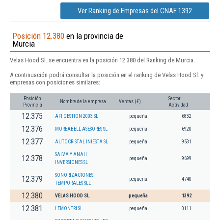
Ver Ranking de Empresas del CNAE 1392
Posición 12.380
en la provincia de
Murcia
Velas Hood Sl. se encuentra en la posición 12.380 del Ranking de Murcia.
A continuación podrá consultar la posición en el ranking de Velas Hood Sl. y
empresas con posiciones similares:
Posición
Sector
Nombre de la empresa
Ventas (€)
Provincia
Actividad
12.375
AFI GESTION 2003 SL
pequeña
6832
12.376
MOREABELL ASESORES SL
pequeña
6920
12.377
AUTOCRISTAL INIESTA SL
pequeña
9531
SALVA Y ANAH
12.378
pequeña
9699
INVERSIONES SL
SONORIZACIONES
12.379
pequeña
4740
TEMPORALES SLL
12.380
VELAS HOOD SL.
pequeña
1392
12.381
LEMONTRI SL
pequeña
0111