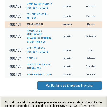
METROPOLIS Y LOKUALO
400.469
pequeña
Albacete
SOCIEDAD LIMITADA.
TALLERES MONSORIU
400.470
pequeña
Valencia
RALCAR SL.
400.471
VELAS HOOD SL.
pequeña
Murcia
PROYECTOS DE
AMPLIACION Y
400.472
pequeña
Pontevedra
DESARROLLO INDUSTRIAL
DE MAQUINARIA SL
MUEBLES SARDON
400.473
pequeña
León
SOCIEDAD LIMITADA.
400.474
ELEISON SL
pequeña
Baleares
KONPORTA REFORMAS
400.475
pequeña
Gipuzkoa
INTEGRALES SL
400.476
DOBLE A OVIEDO TIME SL.
pequeña
Asturias
Ver Ranking de Empresas Nacional
Todo el contenido de ranking-empresas.eleconomista.es y toda la información de
empresas procede de la base de datos de INFORMA D&B S.A.U. (S.M.E.) y es