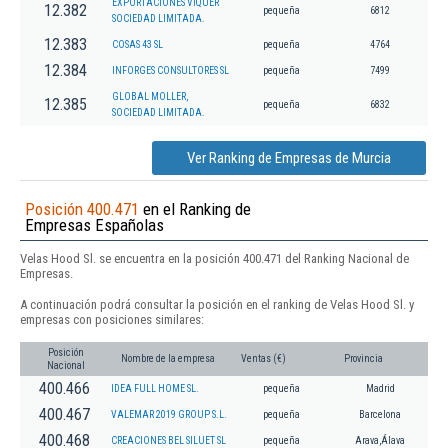
EXPORTACIONES VIQUER
12.382
pequeña
6812
SOCIEDAD LIMITADA.
12.383
COSAS 43 SL
pequeña
4764
12.384
INFORGES CONSULTORES SL
pequeña
7499
GLOBAL MOLLER,
12.385
pequeña
6832
SOCIEDAD LIMITADA.
Ver Ranking de Empresas de Murcia
Posición 400.471
en el Ranking de
Empresas Españolas
Velas Hood Sl. se encuentra en la posición 400.471 del Ranking Nacional de
Empresas.
A continuación podrá consultar la posición en el ranking de Velas Hood Sl. y
empresas con posiciones similares:
Posición
Nombre de la empresa
Ventas (€)
Provincia
Nacional
400.466
IDEA FULL HOME SL.
pequeña
Madrid
400.467
VALEMAR 2019 GROUP S.L.
pequeña
Barcelona
400.468
CREACIONES BEL SILUET SL
pequeña
Arava,Álava