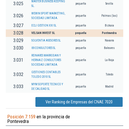
MASTER BUSINESS KEEPING
3.025
pequeña
Sevilla
SL.
WEWIN SPORT MARKETING,
3.026
pequeña
Palmas (las)
SOCIEDAD LIMITADA.
3.027
ECLI GESTION XXI SL
pequeña
Bizkaia
3.028
VELSAN INVEST SL
pequeña
Pontevedra
3.029
SOLVENTIA ASESORES SL
pequeña
Navarra
3.030
IBICONSULTORES SL
pequeña
Baleares
REINARES MARRODAN Y
3.031
HERNAIZ CONSULTORES
pequeña
La Rioja
SOCIEDAD LIMITADA.
GESTIONES CONTABLES
3.032
pequeña
Toledo
TOLEDO 2010 SL
MYM SOPORTE TECNICO Y
3.033
pequeña
Madrid
DE CALIDAD SL
Ver Ranking de Empresas del CNAE 7020
Posición 7.159
en la provincia de
Pontevedra