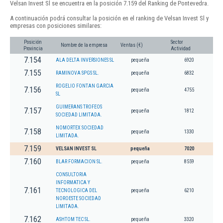
Velsan Invest Sl se encuentra en la posición 7.159 del Ranking de Pontevedra.
A continuación podrá consultar la posición en el ranking de Velsan Invest Sl y
empresas con posiciones similares:
Posición
Sector
Nombre de la empresa
Ventas (€)
Provincia
Actividad
7.154
ALA DELTA INVERSIONES SL
pequeña
6920
7.155
RAMINOVA SPGS SL.
pequeña
6832
ROGELIO FONTAN GARCIA
7.156
pequeña
4755
SL
GUIMERANS TROFEOS
7.157
pequeña
1812
SOCIEDAD LIMITADA.
NOMORTEX SOCIEDAD
7.158
pequeña
1330
LIMITADA.
7.159
VELSAN INVEST SL
pequeña
7020
7.160
BLAR FORMACION SL.
pequeña
8559
CONSULTORIA
INFORMATICA Y
7.161
TECNOLOGICA DEL
pequeña
6210
NOROESTE SOCIEDAD
LIMITADA.
7.162
ASHTOM TEC SL.
pequeña
3320