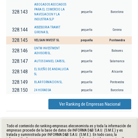
ABOGADOS ASOCIADOS
PARA EL COMERCIO LA
328.143
pequeña
Barcelona
NAVEGACION Y LA
INDUSTRIA SLP
ASSESSORIA TRAMIT
328.144
pequeña
Gerona
GIRONA SL
328.145
VELSAN INVEST SL
pequeña
Pontevedra
QNTM INVESTMENT
328.146
pequeña
Baleares
ADVISORS SL.
328.147
AUTOS DANIEL CARS SL.
pequeña
Salamanca
EL SUEÑO DE ANDALUCIA
328.148
pequeña
Alicante
SL
328.149
BLAR FORMACION SL.
pequeña
Pontevedra
328.150
24 HORAS SA
pequeña
Barcelona
Ver Ranking de Empresas Nacional
Todo el contenido de ranking-empresas.eleconomista.es y toda la información de
empresas procede de la base de datos de INFORMA D&B S.A.U. (S.M.E.) y es
tratada y suministrada por INFORMA D&B S.A.U. (S.M.E.). En todo caso, la