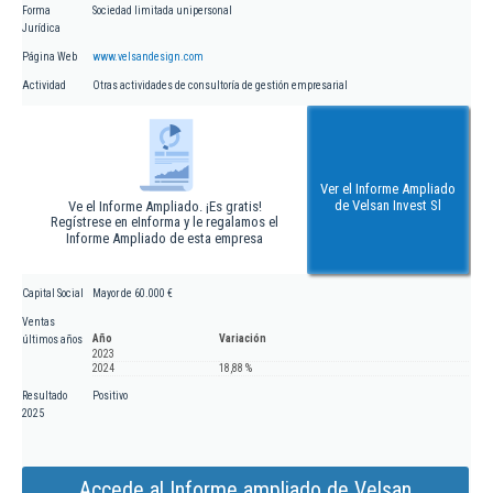
Forma
Sociedad limitada unipersonal
Jurídica
Página Web
www.velsandesign.com
Actividad
Otras actividades de consultoría de gestión empresarial
Ver el Informe Ampliado
de Velsan Invest Sl
Ve el Informe Ampliado. ¡Es gratis!
Regístrese en eInforma y le regalamos el
Informe Ampliado de esta empresa
Capital Social
Mayor de 60.000 €
Ventas
Año
Variación
últimos años
2023
2024
18,88 %
Resultado
Positivo
2025
Accede al Informe ampliado de Velsan