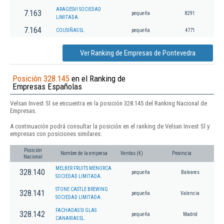
ARAGESVI SOCIEDAD
7.163
pequeña
8291
LIMITADA.
7.164
COUSIÑAS SL
pequeña
4771
Ver Ranking de Empresas de Pontevedra
Posición 328.145
en el Ranking de
Empresas Españolas
Velsan Invest Sl se encuentra en la posición 328.145 del Ranking Nacional de
Empresas.
A continuación podrá consultar la posición en el ranking de Velsan Invest Sl y
empresas con posiciones similares:
Posición
Nombre de la empresa
Ventas (€)
Provincia
Nacional
MELBER FRUITS MENORCA
328.140
pequeña
Baleares
SOCIEDAD LIMITADA.
STONE CASTLE BREWING
328.141
pequeña
Valencia
SOCIEDAD LIMITADA.
FACHADAS SI GLAS
328.142
pequeña
Madrid
CANARIAS SL.