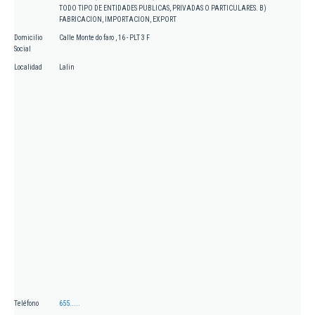
TODO TIPO DE ENTIDADES PUBLICAS, PRIVADAS O PARTICULARES. B)
FABRICACION, IMPORTACION, EXPORT
Domicilio
Calle Monte do faro , 16 - PLT 3 F
Social
Localidad
Lalin
Teléfono
655.....