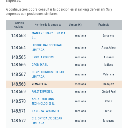
Empresas.
A continuación podrá consultar la posición en el ranking de Vemarfi Sa y
empresas con posiciones similares:
Posición
Nombre de la empresa
Ventas (€)
Provincia
Nacional
MANSER OBRAS Y HERRERIA
148.563
mediana
Barcelona
S.L.
EUSKOKEBAB SOCIEDAD
148.564
mediana
Arava,Álava
LIMITADA.
148.565
BROCHA COLOR SL
mediana
Alicante
148.566
GROMEKA SL
mediana
Málaga
CORPO CLINICS SOCIEDAD
148.567
mediana
Valencia
LIMITADA.
148.568
VEMARFI SA
mediana
Badajoz
148.569
PALET EXPRESS SL
mediana
Ciudad Real
ANDAL BUILDING
148.570
mediana
Cádiz
TECHNOLOGIES SL.
148.571
ZARDOYA PASCUAL SL
mediana
Teruel
C. E. OPTICAL SOCIEDAD
148.572
mediana
Tarragona
LIMITADA.