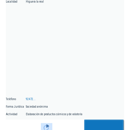
Localidad
Higuera la real
Teléfono
92472...
Forma Jurídica
Sociedad anónima
Actividad
Elaboración de productos cárnicos y de volatería