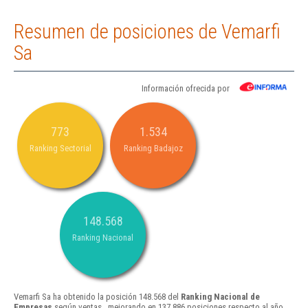
Resumen de posiciones de Vemarfi
Sa
Información ofrecida por
773
1.534
Ranking Sectorial
Ranking Badajoz
148.568
Ranking Nacional
Vemarfi Sa ha obtenido la posición 148.568 del
Ranking Nacional de
Empresas
según ventas , mejorando en 137.886 posiciones respecto al año