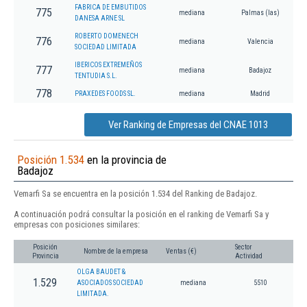
FABRICA DE EMBUTIDOS
775
mediana
Palmas (las)
DANESA ARNE SL
ROBERTO DOMENECH
776
mediana
Valencia
SOCIEDAD LIMITADA
IBERICOS EXTREMEÑOS
777
mediana
Badajoz
TENTUDIA S.L.
778
PRAXEDES FOODS SL.
mediana
Madrid
Ver Ranking de Empresas del CNAE 1013
Posición 1.534
en la provincia de
Badajoz
Vemarfi Sa se encuentra en la posición 1.534 del Ranking de Badajoz.
A continuación podrá consultar la posición en el ranking de Vemarfi Sa y
empresas con posiciones similares:
Posición
Sector
Nombre de la empresa
Ventas (€)
Provincia
Actividad
OLGA BAUDET &
1.529
ASOCIADOS SOCIEDAD
mediana
5510
LIMITADA.