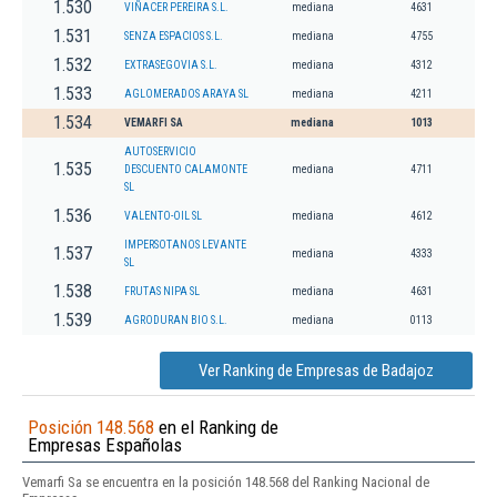
1.530
VIÑACER PEREIRA S.L.
mediana
4631
1.531
SENZA ESPACIOS S.L.
mediana
4755
1.532
EXTRASEGOVIA S.L.
mediana
4312
1.533
AGLOMERADOS ARAYA SL
mediana
4211
1.534
VEMARFI SA
mediana
1013
AUTOSERVICIO
1.535
DESCUENTO CALAMONTE
mediana
4711
SL
1.536
VALENTO-OIL SL
mediana
4612
IMPERSOTANOS LEVANTE
1.537
mediana
4333
SL
1.538
FRUTAS NIPA SL
mediana
4631
1.539
AGRODURAN BIO S.L.
mediana
0113
Ver Ranking de Empresas de Badajoz
Posición 148.568
en el Ranking de
Empresas Españolas
Vemarfi Sa se encuentra en la posición 148.568 del Ranking Nacional de