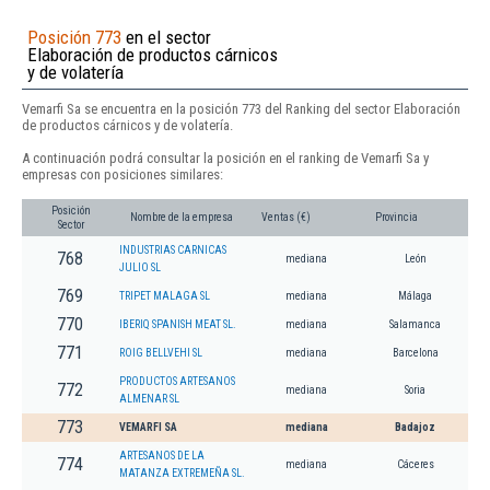
Posición 773
en el sector
Elaboración de productos cárnicos
y de volatería
Vemarfi Sa se encuentra en la posición 773 del Ranking del sector Elaboración
de productos cárnicos y de volatería.
A continuación podrá consultar la posición en el ranking de Vemarfi Sa y
empresas con posiciones similares:
Posición
Nombre de la empresa
Ventas (€)
Provincia
Sector
INDUSTRIAS CARNICAS
768
mediana
León
JULIO SL
769
TRIPET MALAGA SL
mediana
Málaga
770
IBERIQ SPANISH MEAT SL.
mediana
Salamanca
771
ROIG BELLVEHI SL
mediana
Barcelona
PRODUCTOS ARTESANOS
772
mediana
Soria
ALMENAR SL
773
VEMARFI SA
mediana
Badajoz
ARTESANOS DE LA
774
mediana
Cáceres
MATANZA EXTREMEÑA SL.