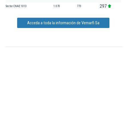
297
Sector CNAE 1013
1.070
773
Acceda a toda la información de Vemarfi Sa