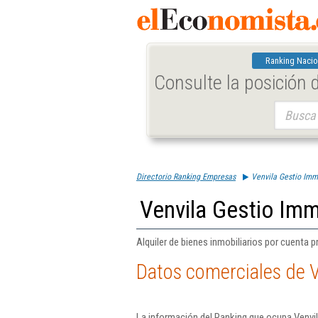
Ranking Nacio
Consulte la posición
Buscar:
Directorio Ranking Empresas
Venvila Gestio Immo
Venvila Gestio Immo
Alquiler de bienes inmobiliarios por cuenta p
Datos comerciales de V
La información del Ranking que ocupa Venvil