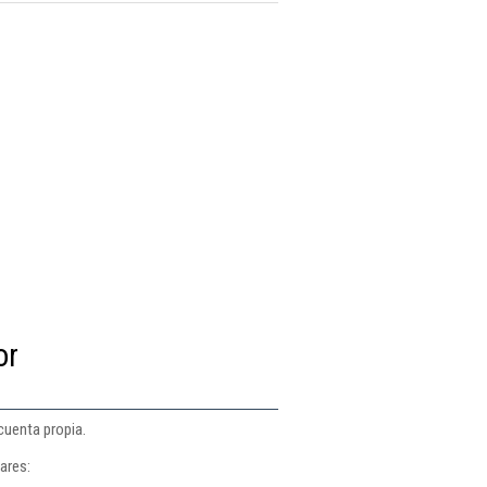
or
 cuenta propia.
ares: