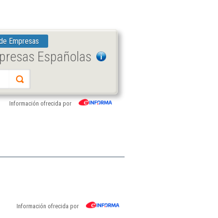
 de Empresas
mpresas Españolas
Información ofrecida por
Información ofrecida por