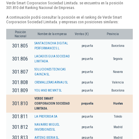
Verde Smart Corporacion Sociedad Limitada. se encuentra en la posición
301.810 del Ranking Nacional de Empresas.
A continuación podrá consultar la posición en el ranking de Verde Smart
Corporacion Sociedad Limitada. y empresas con posiciones similares:
Posición
Nombre de la empresa
Ventas (€)
Provincia
Nacional
SANTACONCHA DIGITAL
301.805
pequeña
Barcelona
PERFORMANCE S.L.
LACADOS GUIA SOCIEDAD
301.806
pequeña
Segovia
LIMITADA.
SOLUCIONES TECNICAS
301.807
pequeña
Navarra
GAINZA SL.
301.808
CREMALLERAS ARNAU SL
pequeña
Valencia
301.809
YOU AND ME MKT SL
pequeña
Barcelona
VERDE SMART
301.810
CORPORACION SOCIEDAD
pequeña
Huelva
LIMITADA.
301.811
LA PREFERIDA SA
pequeña
Toledo
NAVARRO MIGUEL
301.812
pequeña
Madrid
INVERSIONES SL
301.813
ARTENG IBERIA SL.
pequeña
Madrid