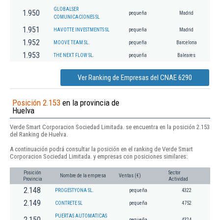
GLOBALSER
1.950
pequeña
Madrid
COMUNICACIONES SL
1.951
HAVOTTE INVESTMENTS SL
pequeña
Madrid
1.952
MOOVE TEAM SL.
pequeña
Barcelona
1.953
THE NEXT FLOW SL.
pequeña
Baleares
Ver Ranking de Empresas del CNAE 6290
Posición 2.153
en la provincia de
Huelva
Verde Smart Corporacion Sociedad Limitada. se encuentra en la posición 2.153
del Ranking de Huelva.
A continuación podrá consultar la posición en el ranking de Verde Smart
Corporacion Sociedad Limitada. y empresas con posiciones similares:
Posición
Sector
Nombre de la empresa
Ventas (€)
Provincia
Actividad
2.148
PROGESTYONA SL.
pequeña
4322
2.149
CONTRETE SL
pequeña
4752
PUERTAS AUTOMATICAS
2.150
pequeña
4324