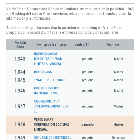
Verde Smart Corporacion Sociedad Limitada. se encuentra en la posición 1.948
del Ranking del sector Otros servicios relacionados con las tecnologías de la
información y la informática.
A continuación podrá consultar la posición en el ranking de Verde Smart
Corporacion Sociedad Limitada. y empresas con posiciones similares:
Posición
Nombre de la empresa
Ventas (€)
Provincia
Sector
INROBICS SOCIAL
1.943
ROBOTICS SOCIEDAD
pequeña
Madrid
LIMITADA LABORAL.
1.944
DISERCOM SA
pequeña
Madrid
1.945
SYNAPTIC SOLUTIONS SL
pequeña
Madrid
KOOBIS SERVICIOS
1.946
pequeña
Madrid
INFORMATICOS SL.
CIBERSEGURIDAD Y
1.947
SISTEMAS INFORMATICOS
pequeña
Málaga
SL.
VERDE SMART
1.948
CORPORACION SOCIEDAD
pequeña
Huelva
LIMITADA.
1.949
CIVIL CAD CONSULTORES SL
pequeña
Barcelona