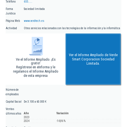
Teléfono
655.....
Forma
Sociedad limitada
Jurídica
Página Web
www.verdtech.es
Actividad
Otros servicios relacionados con las tecnologías de la información y la informática
Ver el Informe Ampliado de Verde
Smart Corporacion Sociedad
Ve el Informe Ampliado. ¡Es
gratis!
Limitada.
Regístrese en eInforma y le
regalamos el Informe Ampliado
de esta empresa
Número de
empleados
Capital Social
De 3.100 a 60.000 €
Ventas
Año
Variación
últimos años
2023
2024
-14,86 %