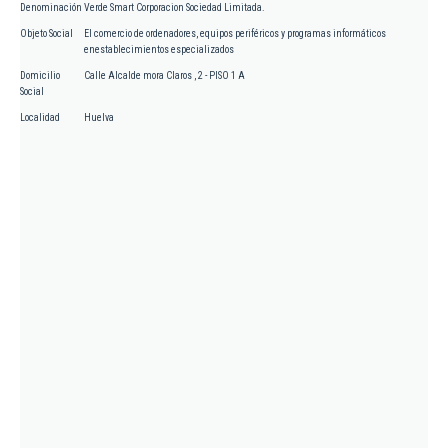
Denominación
Verde Smart Corporacion Sociedad Limitada.
Objeto Social
El comercio de ordenadores, equipos periféricos y programas informáticos
enestablecimientos especializados
Domicilio
Calle Alcalde mora Claros , 2 - PISO 1 A
Social
Localidad
Huelva