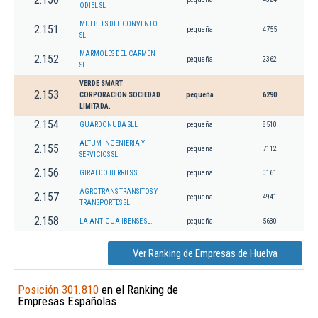
ODIEL SL
MUEBLES DEL CONVENTO
2.151
pequeña
4755
SL
MARMOLES DEL CARMEN
2.152
pequeña
2362
SL.
VERDE SMART
2.153
CORPORACION SOCIEDAD
pequeña
6290
LIMITADA.
2.154
GUARDONUBA SLL
pequeña
8510
ALTUM INGENIERIA Y
2.155
pequeña
7112
SERVICIOS SL
2.156
GIRALDO BERRIES SL.
pequeña
0161
AGROTRANS TRANSITOS Y
2.157
pequeña
4941
TRANSPORTES SL
2.158
LA ANTIGUA IBENSE SL.
pequeña
5630
Ver Ranking de Empresas de Huelva
Posición 301.810
en el Ranking de
Empresas Españolas