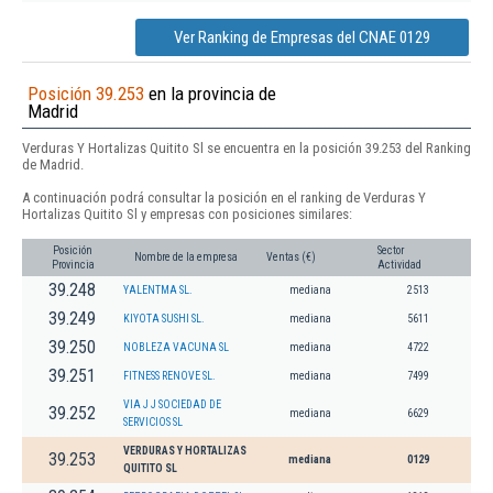
Ver Ranking de Empresas del CNAE 0129
Posición 39.253
en la provincia de
Madrid
Verduras Y Hortalizas Quitito Sl se encuentra en la posición 39.253 del Ranking
de Madrid.
A continuación podrá consultar la posición en el ranking de Verduras Y
Hortalizas Quitito Sl y empresas con posiciones similares:
Posición
Sector
Nombre de la empresa
Ventas (€)
Provincia
Actividad
39.248
YALENTMA SL.
mediana
2513
39.249
KIYOTA SUSHI SL.
mediana
5611
39.250
NOBLEZA VACUNA SL
mediana
4722
39.251
FITNESS RENOVE SL.
mediana
7499
VIA J J SOCIEDAD DE
39.252
mediana
6629
SERVICIOS SL
VERDURAS Y HORTALIZAS
39.253
mediana
0129
QUITITO SL