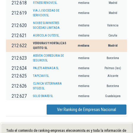
212.618
FITNESS RENOVE SL.
mediana
Madrid
VIA J J SOCIEDAD DE
212.619
mediana
Madrid
SERVICIOS SL
NOXBE SUMINISTRES
212.620
mediana
Valencia
SOCIEDAD LIMITADA.
212.621
AGRICOLA OUTES SL.
mediana
Coruña
VERDURAS Y HORTALIZAS
212.622
mediana
Madrid
QUITITO SL
ASSVEN CORREDURIA DE
212.623
mediana
Barcelona
SEGUROS SL
212.624
PALETS ARINAGA SL
mediana
Palmas (las)
212.625
TAPIZAVI SL
mediana
Alicante
CLINICA VETERINARIA
212.626
mediana
Barcelona
SITGES SL.
212.627
SOLID SMARD SL
mediana
Guadalajara
Ver Ranking de Empresas Nacional
Todo el contenido de ranking-empresas.eleconomista.es y toda la información de