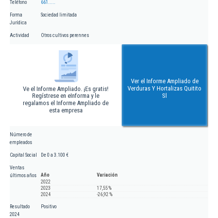
Teléfono
661.....
Forma
Sociedad limitada
Jurídica
Actividad
Otros cultivos perennes
Ver el Informe Ampliado de
Verduras Y Hortalizas Quitito
Ve el Informe Ampliado. ¡Es gratis!
Regístrese en eInforma y le
Sl
regalamos el Informe Ampliado de
esta empresa
Número de
empleados
Capital Social
De 0 a 3.100 €
Ventas
Año
Variación
últimos años
2022
2023
17,55 %
2024
-26,92 %
Resultado
Positivo
2024