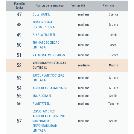
Posición
Nombre de la empresa
Ventas (€)
Provincia
Sector
47
CULVIMAN SL
mediana
Cuenca
TORRE MOLINA
48
mediana
Murcia
INVERSIONES, S.A.
49
AIXALA FRUITS SL
mediana
Lérida
TIO HARO SOCIEDAD
50
mediana
Jaén
LIMITADA.
51
VALIBER ALMOND 2015 SL.
mediana
Huesca
VERDURAS Y HORTALIZAS
52
mediana
Madrid
QUITITO SL
SUCCUPLANT, SOCIEDAD
53
mediana
Murcia
LIMITADA.
54
AGRICOLAS CARABINAS SL
mediana
Murcia
55
MAJALOBA SL
mediana
Sevilla
56
PLANTATE SL
mediana
Tenerife
EXPLOTACIONES
AGRICOLAS AGROMONTE
57
SOCIEDAD DE
mediana
Sevilla
RESPONSABILIDAD
LIMITADA.