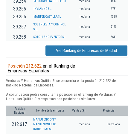
39.254
REPROGRAFIA DOPPEL SL
mediana
1813
39.255
INVIANNO SL.
mediana
2751
39.256
MANFER CASTILLA SL
mediana
4335
SOL ENERGIA Y CONTROL
39.257
mediana
7120
S.L.
39.258
SOTOLLANO EVENTOS SL.
mediana
5611
Ver Ranking de Empresas de Madrid
Posición 212.622
en el Ranking de
Empresas Españolas
Verduras Y Hortalizas Quitito Sl se encuentra en la posición 212.622 del
Ranking Nacional de Empresas.
A continuación podrá consultar la posición en el ranking de Verduras Y
Hortalizas Quitito Sl y empresas con posiciones similares:
Posición
Nombre de la empresa
Ventas (€)
Provincia
Nacional
MANUTENCION Y
212.617
MANTENIMIENTO
mediana
Barcelona
INDUSTRIAL SL