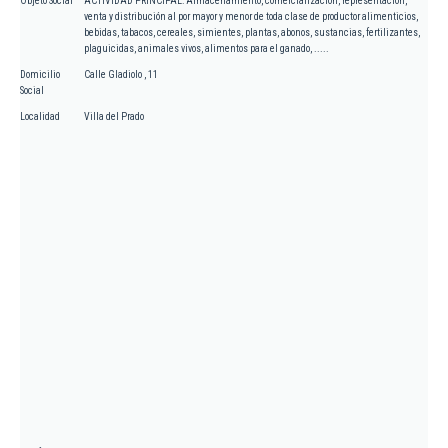
Objeto Social
ACTIVIDAD PRINCIPAL: Almacenamiento, comercialización, representación,
venta y distribución al por mayor y menor de toda clase de productor alimenticios,
bebidas, tabacos, cereales, simientes, plantas, abonos, sustancias, fertilizantes,
plaguicidas, animales vivos, alimentos para el ganado, .....
Domicilio
Calle Gladiolo , 11
Social
Localidad
Villa del Prado