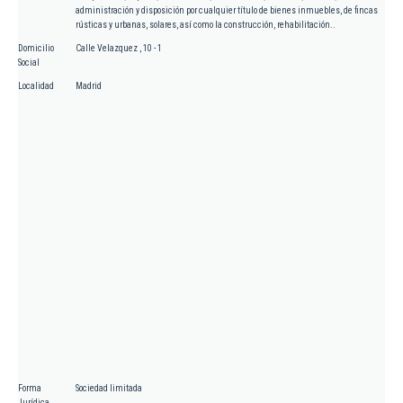
administración y disposición por cualquier título de bienes inmuebles, de fincas
rústicas y urbanas, solares, así como la construcción, rehabilitación..
Domicilio
Calle Velazquez , 10 - 1
Social
Localidad
Madrid
Forma
Sociedad limitada
Jurídica