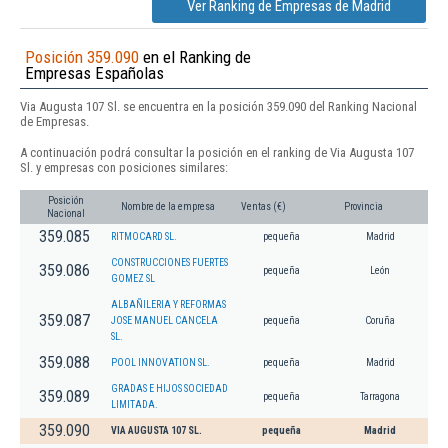
Ver Ranking de Empresas de Madrid
Posición 359.090
en el Ranking de
Empresas Españolas
Via Augusta 107 Sl. se encuentra en la posición 359.090 del Ranking Nacional
de Empresas.
A continuación podrá consultar la posición en el ranking de Via Augusta 107
Sl. y empresas con posiciones similares:
Posición
Nombre de la empresa
Ventas (€)
Provincia
Nacional
359.085
RITMOCARD SL.
pequeña
Madrid
CONSTRUCCIONES FUERTES
359.086
pequeña
León
GOMEZ SL
ALBAÑILERIA Y REFORMAS
359.087
JOSE MANUEL CANCELA
pequeña
Coruña
SL.
359.088
POOL INNOVATION SL.
pequeña
Madrid
GRADAS E HIJOS SOCIEDAD
359.089
pequeña
Tarragona
LIMITADA.
359.090
VIA AUGUSTA 107 SL.
pequeña
Madrid