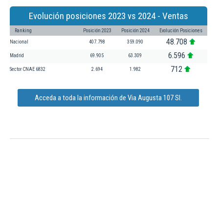
Evolución posiciones 2023 vs 2024 - Ventas
Ranking
Posición 2023
Posición 2024
Evolución Posiciones
48.708
Nacional
407.798
359.090
6.596
Madrid
69.905
63.309
712
Sector CNAE 6832
2.694
1.982
Acceda a toda la información de Via Augusta 107 Sl.