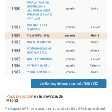
PARA LA TASACION
INFORMACION Y
1.980
pequeña
Madrid
ADMINISTRACION DE
PATRIMONIOS Y DAÑOS
CASTILLA SL
MMFINANCE 2004
1.981
pequeña
Barcelona
SERVICIOS SL
1.982
VIA AUGUSTA 107 SL.
pequeña
Madrid
1.983
INVERSORA LANDER SL
pequeña
Madrid
PORTFOLIO SERVICIOS
1.984
pequeña
Alicante
INMOBILIARIOS SL.
1.985
NEW IPA INVERSIONS SL
pequeña
Barcelona
1.986
DAYBREAK INVEST SL.
pequeña
Valencia
1.987
VIVENDEX MADRID SL.
pequeña
Madrid
Ver Ranking de Empresas del CNAE 6832
Posición 63.309
en la provincia de
Madrid
Via Augusta 107 Sl. se encuentra en la posición 63.309 del Ranking de Madrid.