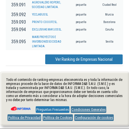
AGROVALERO ROPERO,
359.091
pequeña
Ciudad Real
SOCIEDAD LIMITADA.
359.092
YECLABUS SL
pequeña
Murcia
359.093
PRONTO COOOFE SL.
pequeña
Barcelona
359.094
EXCLUSIVAS MAYJOS SL.
pequeña
Coruña
MARS PROYECTOS E
359.095
INVERSIONES SOCIEDAD
pequeña
Sevilla
LIMITADA.
Ver Ranking de Empresas Nacional
Todo el contenido de ranking-empresas.eleconomista.es y toda la información de
empresas procede de la base de datos de INFORMA D&B S.A.U. (S.M.E.) y es
tratada y suministrada por INFORMA D&B S.A.U. (S.M.E.). En todo caso, la
información de empresas que proporcionamos debe ser tenida en cuenta sólo
como un elemento más a considerar a la hora de adoptar decisiones comerciales
y no debe por tanto determinar las mismas.
Preguntas Frecuentes
Condiciones Generales
Política de Privacidad
Política de Cookies
Configuración de cookies