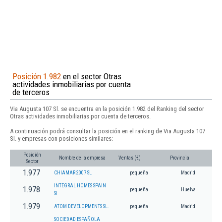
Posición 1.982
en el sector Otras
actividades inmobiliarias por cuenta
de terceros
Via Augusta 107 Sl. se encuentra en la posición 1.982 del Ranking del sector
Otras actividades inmobiliarias por cuenta de terceros.
A continuación podrá consultar la posición en el ranking de Via Augusta 107
Sl. y empresas con posiciones similares:
Posición
Nombre de la empresa
Ventas (€)
Provincia
Sector
1.977
CHIAMAR 2007 SL
pequeña
Madrid
INTEGRAL HOMES SPAIN
1.978
pequeña
Huelva
SL.
1.979
ATOM DEVELOPMENTS SL.
pequeña
Madrid
SOCIEDAD ESPAÑOLA