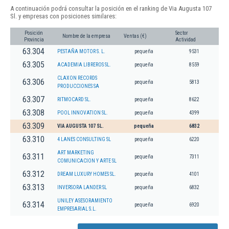
A continuación podrá consultar la posición en el ranking de Via Augusta 107
Sl. y empresas con posiciones similares:
Posición
Sector
Nombre de la empresa
Ventas (€)
Provincia
Actividad
63.304
PESTAÑA MOTOR S. L.
pequeña
9531
63.305
ACADEMIA LIBREROS SL.
pequeña
8559
CLAXON RECORDS
63.306
pequeña
5813
PRODUCCIONES SA
63.307
RITMOCARD SL.
pequeña
8622
63.308
POOL INNOVATION SL.
pequeña
4399
63.309
VIA AUGUSTA 107 SL.
pequeña
6832
63.310
4 LANES CONSULTING SL
pequeña
6220
ART MARKETING
63.311
pequeña
7311
COMUNICACION Y ARTE SL
63.312
DREAM LUXURY HOMES SL.
pequeña
4101
63.313
INVERSORA LANDER SL
pequeña
6832
UNILEY ASESORAMIENTO
63.314
pequeña
6920
EMPRESARIAL S.L.