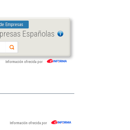
 de Empresas
mpresas Españolas
Información ofrecida por
Información ofrecida por