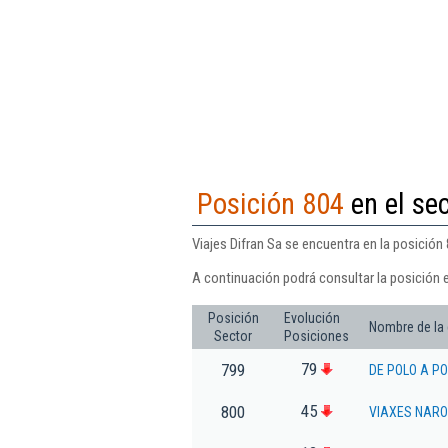
Posición 804
en el sec
Viajes Difran Sa se encuentra en la posición 
A continuación podrá consultar la posición e
Posición
Evolución
Nombre de la
Sector
Posiciones
79
799
DE POLO A PO
45
800
VIAXES NARON