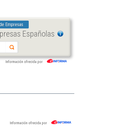
 de Empresas
mpresas Españolas
Información ofrecida por
Información ofrecida por