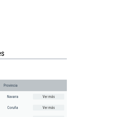
es
Provincia
Navarra
Ver más
Coruña
Ver más