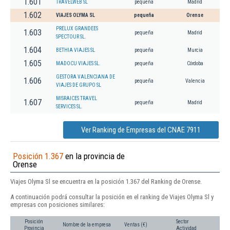
1.601
TRAVELWEB SL
pequeña
Madrid
1.602
VIAJES OLYMA SL
pequeña
Orense
PRELUX GRANDEES
1.603
pequeña
Madrid
SPECTOUR SL.
1.604
BETHIA VIAJES SL
pequeña
Murcia
1.605
MADOCU VIAJES SL.
pequeña
Córdoba
GESTORA VALENCIANA DE
1.606
pequeña
Valencia
VIAJES DE GRUPO SL
MISRAICES TRAVEL
1.607
pequeña
Madrid
SERVICES SL.
Ver Ranking de Empresas del CNAE 7911
Posición 1.367
en la provincia de
Orense
Viajes Olyma Sl se encuentra en la posición 1.367 del Ranking de Orense.
A continuación podrá consultar la posición en el ranking de Viajes Olyma Sl y
empresas con posiciones similares:
Posición
Sector
Nombre de la empresa
Ventas (€)
Provincia
Actividad