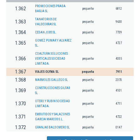
PROMOCIONES PRADA
1.362
pequeña
6812
BARJA SL
TANATORIOS DE
1.363
pequeña
9630
VALDEORRAS SL
1.364
CEDAN JOBS SL.
pequeña
7739
GOMEZ PUMAR Y ALVAREZ
1.365
pequeña
4727
SL.
COALTURA SOLUCIONES
1.366
VERTICALES SOCIEDAD
pequeña
4335
LIMITADA.
1.367
VIAJES OLYMA SL
pequeña
7911
1.368
MARMOLES GALLEGO SL
pequeña
2370
CONSTRUCCIONES GILFAR
1.369
pequeña
4101
SL
OTERO Y RUBIN SOCIEDAD
1.370
pequeña
4711
LIMITADA.
EMBUTIDOS Y SALAZONES
1.371
pequeña
4722
GARCIA MARCOS S.L.
1.372
GRANJAS BALDOMERO SL
pequeña
0147