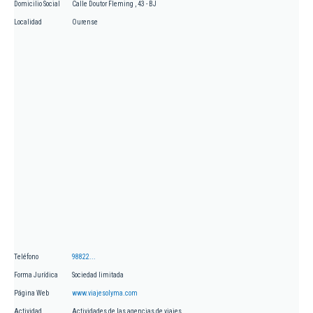
Domicilio Social
Calle Doutor Fleming , 43 - BJ
Localidad
Ourense
Teléfono
98822...
Forma Jurídica
Sociedad limitada
Página Web
www.viajesolyma.com
Actividad
Actividades de las agencias de viajes