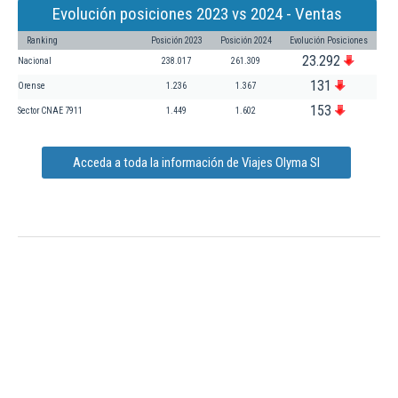
Evolución posiciones 2023 vs 2024 - Ventas
Ranking
Posición 2023
Posición 2024
Evolución Posiciones
23.292
Nacional
238.017
261.309
131
Orense
1.236
1.367
153
Sector CNAE 7911
1.449
1.602
Acceda a toda la información de Viajes Olyma Sl