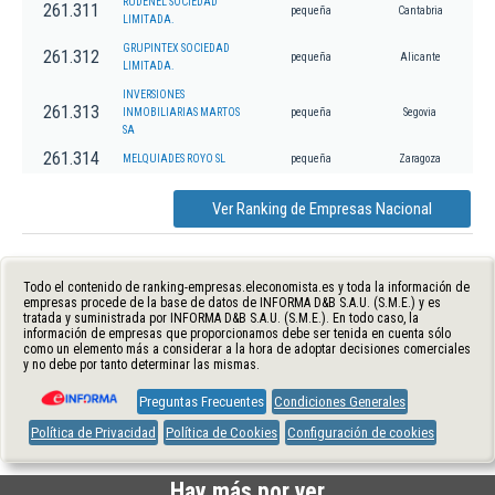
RUDENEL SOCIEDAD
261.311
pequeña
Cantabria
LIMITADA.
GRUPINTEX SOCIEDAD
261.312
pequeña
Alicante
LIMITADA.
INVERSIONES
261.313
INMOBILIARIAS MARTOS
pequeña
Segovia
SA
261.314
MELQUIADES ROYO SL
pequeña
Zaragoza
Ver Ranking de Empresas Nacional
Todo el contenido de ranking-empresas.eleconomista.es y toda la información de
empresas procede de la base de datos de INFORMA D&B S.A.U. (S.M.E.) y es
tratada y suministrada por INFORMA D&B S.A.U. (S.M.E.). En todo caso, la
información de empresas que proporcionamos debe ser tenida en cuenta sólo
como un elemento más a considerar a la hora de adoptar decisiones comerciales
y no debe por tanto determinar las mismas.
Preguntas Frecuentes
Condiciones Generales
Política de Privacidad
Política de Cookies
Configuración de cookies
Hay más por ver