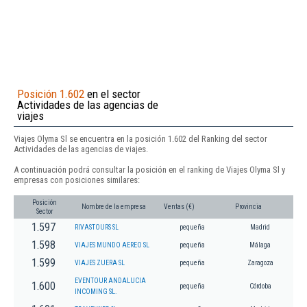
Posición 1.602
en el sector
Actividades de las agencias de
viajes
Viajes Olyma Sl se encuentra en la posición 1.602 del Ranking del sector
Actividades de las agencias de viajes.
A continuación podrá consultar la posición en el ranking de Viajes Olyma Sl y
empresas con posiciones similares:
Posición
Nombre de la empresa
Ventas (€)
Provincia
Sector
1.597
RIVASTOURS SL
pequeña
Madrid
1.598
VIAJES MUNDO AEREO SL
pequeña
Málaga
1.599
VIAJES ZUERA SL
pequeña
Zaragoza
EVENTOUR ANDALUCIA
1.600
pequeña
Córdoba
INCOMING SL.