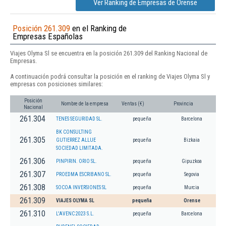
Ver Ranking de Empresas de Orense
Posición 261.309
en el Ranking de
Empresas Españolas
Viajes Olyma Sl se encuentra en la posición 261.309 del Ranking Nacional de
Empresas.
A continuación podrá consultar la posición en el ranking de Viajes Olyma Sl y
empresas con posiciones similares:
Posición
Nombre de la empresa
Ventas (€)
Provincia
Nacional
261.304
TENES SEGURIDAD SL.
pequeña
Barcelona
BK CONSULTING
261.305
GUTIERREZ ALLUE
pequeña
Bizkaia
SOCIEDAD LIMITADA.
261.306
PINPIRIN. ORIO SL.
pequeña
Gipuzkoa
261.307
PROEDMA ESCRIBANO SL.
pequeña
Segovia
261.308
SOCOA INVERSIONES SL
pequeña
Murcia
261.309
VIAJES OLYMA SL
pequeña
Orense
261.310
L'AVENC 2023 S.L.
pequeña
Barcelona